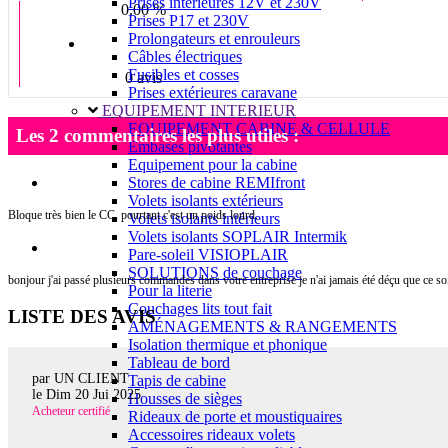
Prises intérieures 12V et 230V
0.00 %
Prises P17 et 230V
Prolongateurs et enrouleurs
Câbles électriques
Fusibles et cosses
0 avis
Prises extérieures caravane
EQUIPEMENT INTERIEUR
EQUIPEMENT CABINE & CELLULE
Les 2 commentaires les plus utiles :
Embases pivotantes
Equipement pour la cabine
Stores de cabine REMIfront
Volets isolants extérieurs
Bloque très bien le CC, pourtant c'est un poids lourd.
Volets isolants intérieurs
Volets isolants SOPLAIR Intermik
Pare-soleil VISIOPLAIR
SOLUTIONS de couchage
bonjour j'ai passé plusieurs commandes dans votre entreprise je n'ai jamais été déçu que ce soi
Pour la literie
Couchages lits tout fait
LISTE DES AVIS
AMÉNAGEMENTS & RANGEMENTS
Isolation thermique et phonique
Tableau de bord
par UN CLIENT
Tapis de cabine
le
Dim 20 Jui 2025
Housses de sièges
Acheteur certifié
Rideaux de porte et moustiquaires
Accessoires rideaux volets