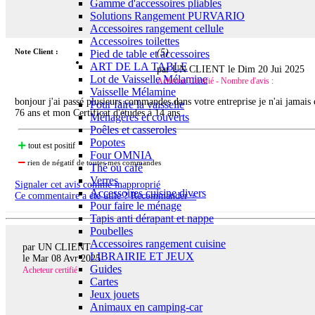
Gamme d'accessoires pliables
Solutions Rangement PURVARIO
Accessoires rangement cellule
Accessoires toilettes
Note Client :
(
5
)
Pied de table et accessoires
ART DE LA TABLE
par UN CLIENT le
Dim 20 Jui 2025
Lot de Vaisselle Mélamine
Acheteur Certifié - Nombre d'avis :
Vaisselle Mélamine
bonjour j'ai passé plusieurs commandes dans votre entreprise je n'ai jamais é
Pour faire la vaisselle
76 ans et mon Certificat d'études à 14 ans
Ménagères et couverts
Poêles et casseroles
Popotes
tout est positif
Four OMNIA
rien de négatif de toutes mes commandes
Thé ou café
Verres
Signaler cet avis comme inapproprié
Accessoires cuisine divers
Ce commentaire a été utile ? Recommander +
Pour faire le ménage
Tapis anti dérapant et nappe
Poubelles
Accessoires rangement cuisine
par UN CLIENT
LIBRAIRIE ET JEUX
le
Mar 08 Avr 2025
Guides
Acheteur certifié
Cartes
Jeux jouets
Animaux en camping-car