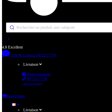
Rechercher un produit, une catégorie
4.8 Excellent
Aide & Contact
0972217738
Livraison
Nous contacter
0972217738
( appel non surtaxé )
Me connecter
Mon Panier
Livraison