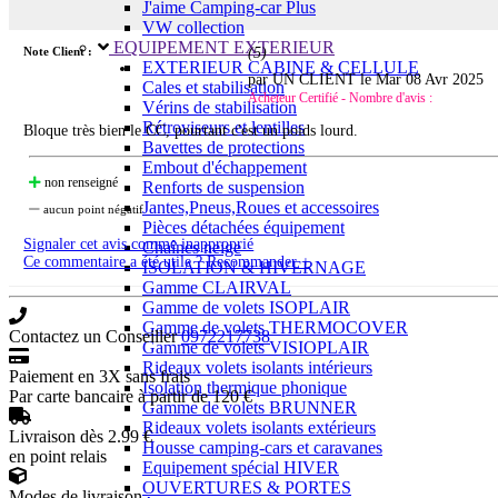
J'aime Camping-car Plus
VW collection
EQUIPEMENT EXTERIEUR
Note Client :
(
5
)
EXTERIEUR CABINE & CELLULE
par UN CLIENT le
Mar 08 Avr 2025
Cales et stabilisation
Acheteur Certifié - Nombre d'avis :
Vérins de stabilisation
Rétroviseurs et lentilles
Bloque très bien le CC, pourtant c'est un poids lourd.
Bavettes de protections
Embout d'échappement
non renseigné
Renforts de suspension
Jantes,Pneus,Roues et accessoires
aucun point négatif
Pièces détachées équipement
Signaler cet avis comme inapproprié
Chaînes neige
Ce commentaire a été utile ? Recommander +
ISOLATION & HIVERNAGE
Gamme CLAIRVAL
Gamme de volets ISOPLAIR
Gamme de volets THERMOCOVER
Contactez un Conseiller
0972217738
Gamme de volets VISIOPLAIR
Rideaux volets isolants intérieurs
Paiement en 3X sans frais
Isolation thermique phonique
Par carte bancaire à partir de 120 €
Gamme de volets BRUNNER
Rideaux volets isolants extérieurs
Livraison dès 2.99 €
Housse camping-cars et caravanes
en point relais
Equipement spécial HIVER
OUVERTURES & PORTES
Modes de livraison