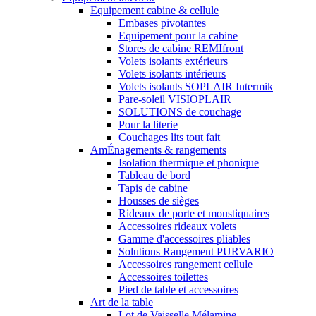
Equipement cabine & cellule
Embases pivotantes
Equipement pour la cabine
Stores de cabine REMIfront
Volets isolants extérieurs
Volets isolants intérieurs
Volets isolants SOPLAIR Intermik
Pare-soleil VISIOPLAIR
SOLUTIONS de couchage
Pour la literie
Couchages lits tout fait
AmÉnagements & rangements
Isolation thermique et phonique
Tableau de bord
Tapis de cabine
Housses de sièges
Rideaux de porte et moustiquaires
Accessoires rideaux volets
Gamme d'accessoires pliables
Solutions Rangement PURVARIO
Accessoires rangement cellule
Accessoires toilettes
Pied de table et accessoires
Art de la table
Lot de Vaisselle Mélamine