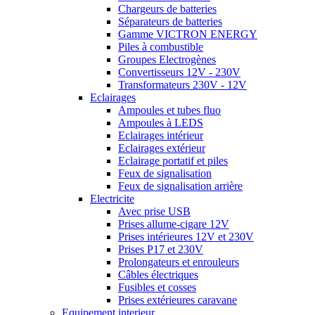
Chargeurs de batteries
Séparateurs de batteries
Gamme VICTRON ENERGY
Piles à combustible
Groupes Electrogènes
Convertisseurs 12V - 230V
Transformateurs 230V - 12V
Eclairages
Ampoules et tubes fluo
Ampoules à LEDS
Eclairages intérieur
Eclairages extérieur
Eclairage portatif et piles
Feux de signalisation
Feux de signalisation arrière
Electricite
Avec prise USB
Prises allume-cigare 12V
Prises intérieures 12V et 230V
Prises P17 et 230V
Prolongateurs et enrouleurs
Câbles électriques
Fusibles et cosses
Prises extérieures caravane
Equipement interieur