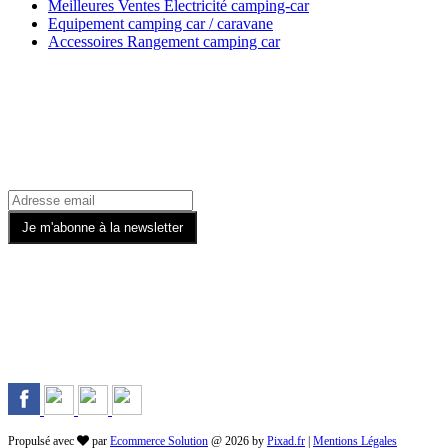
Meilleures Ventes Electricité camping-car
Equipement camping car / caravane
Accessoires Rangement camping car
Recevez toutes nos offres par email
Rejoignez-nous sur les Réseaux
Propulsé avec
par
Ecommerce Solution
@ 2026 by
Pixad.fr
|
Mentions Légales