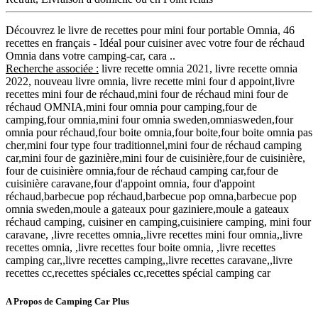
Découvrez le livre de recettes pour mini four portable Omnia, 46
recettes en français - Idéal pour cuisiner avec votre four de réchaud
Omnia dans votre camping-car, cara ..
Recherche associée :
livre recette omnia 2021, livre recette omnia
2022, nouveau livre omnia, livre recette mini four d appoint,livre
recettes mini four de réchaud,mini four de réchaud mini four de
réchaud OMNIA,mini four omnia pour camping,four de
camping,four omnia,mini four omnia sweden,omniasweden,four
omnia pour réchaud,four boite omnia,four boite,four boite omnia pas
cher,mini four type four traditionnel,mini four de réchaud camping
car,mini four de gazinière,mini four de cuisinière,four de cuisinière,
four de cuisinière omnia,four de réchaud camping car,four de
cuisinière caravane,four d'appoint omnia, four d'appoint
réchaud,barbecue pop réchaud,barbecue pop omna,barbecue pop
omnia sweden,moule a gateaux pour gaziniere,moule a gateaux
réchaud camping, cuisiner en camping,cuisiniere camping, mini four
caravane, ,livre recettes omnia,,livre recettes mini four omnia,,livre
recettes omnia, ,livre recettes four boite omnia, ,livre recettes
camping car,,livre recettes camping,,livre recettes caravane,,livre
recettes cc,recettes spéciales cc,recettes spécial camping car
A Propos de Camping Car Plus