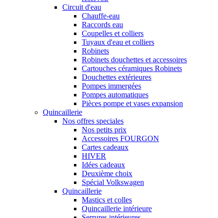
Circuit d'eau
Chauffe-eau
Raccords eau
Coupelles et colliers
Tuyaux d'eau et colliers
Robinets
Robinets douchettes et accessoires
Cartouches céramiques Robinets
Douchettes extérieures
Pompes immergées
Pompes automatiques
Pièces pompe et vases expansion
Quincaillerie
Nos offres speciales
Nos petits prix
Accessoires FOURGON
Cartes cadeaux
HIVER
Idées cadeaux
Deuxième choix
Spécial Volkswagen
Quincaillerie
Mastics et colles
Quincaillerie intérieure
Serrures intérieures