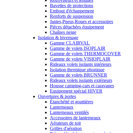
Rétroviseurs et lentilles
Bavettes de protections
Embout d'échappement
Renforts de suspension
Jantes,Pneus,Roues et accessoires
Pièces détachées équipement
Chaînes neige
Isolation & hivernage
Gamme CLAIRVAL
Gamme de volets ISOPLAIR
Gamme de volets THERMOCOVER
Gamme de volets VISIOPLAIR
Rideaux volets isolants intérieurs
Isolation thermique phonique
Gamme de volets BRUNNER
Rideaux volets isolants extérieurs
Housse camping-cars et caravanes
Equipement spécial HIVER
Ouvertures & portes
Étanchéité et gouttières
Lanterneaux
Lanterneaux ventilés
Accessoires de lanterneaux
Aérateurs de toit
Grilles d'aération