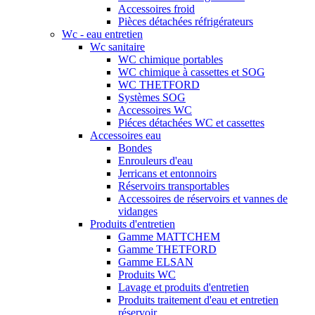
Accessoires froid
Pièces détachées réfrigérateurs
Wc - eau entretien
Wc sanitaire
WC chimique portables
WC chimique à cassettes et SOG
WC THETFORD
Systèmes SOG
Accessoires WC
Piéces détachées WC et cassettes
Accessoires eau
Bondes
Enrouleurs d'eau
Jerricans et entonnoirs
Réservoirs transportables
Accessoires de réservoirs et vannes de
vidanges
Produits d'entretien
Gamme MATTCHEM
Gamme THETFORD
Gamme ELSAN
Produits WC
Lavage et produits d'entretien
Produits traitement d'eau et entretien
réservoir