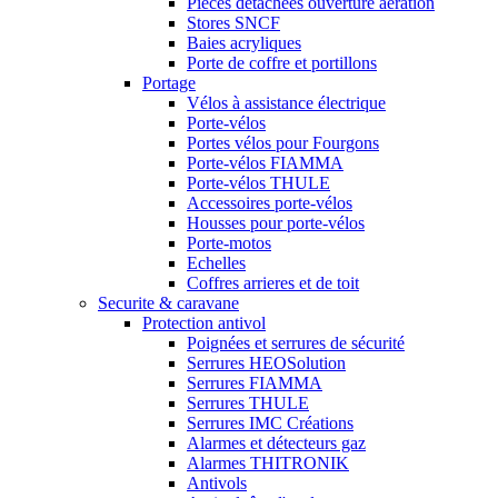
Piéces détachées ouverture aération
Stores SNCF
Baies acryliques
Porte de coffre et portillons
Portage
Vélos à assistance électrique
Porte-vélos
Portes vélos pour Fourgons
Porte-vélos FIAMMA
Porte-vélos THULE
Accessoires porte-vélos
Housses pour porte-vélos
Porte-motos
Echelles
Coffres arrieres et de toit
Securite & caravane
Protection antivol
Poignées et serrures de sécurité
Serrures HEOSolution
Serrures FIAMMA
Serrures THULE
Serrures IMC Créations
Alarmes et détecteurs gaz
Alarmes THITRONIK
Antivols