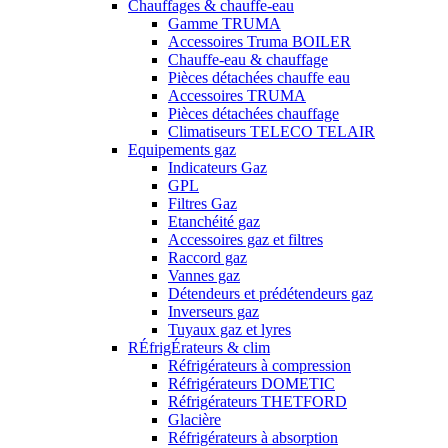
Chauffages & chauffe-eau
Gamme TRUMA
Accessoires Truma BOILER
Chauffe-eau & chauffage
Pièces détachées chauffe eau
Accessoires TRUMA
Pièces détachées chauffage
Climatiseurs TELECO TELAIR
Equipements gaz
Indicateurs Gaz
GPL
Filtres Gaz
Etanchéité gaz
Accessoires gaz et filtres
Raccord gaz
Vannes gaz
Détendeurs et prédétendeurs gaz
Inverseurs gaz
Tuyaux gaz et lyres
RÉfrigÉrateurs & clim
Réfrigérateurs à compression
Réfrigérateurs DOMETIC
Réfrigérateurs THETFORD
Glacière
Réfrigérateurs à absorption