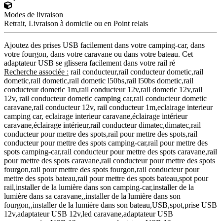
Modes de livraison
Retrait, Livraison à domicile ou en Point relais
Ajoutez des prises USB facilement dans votre camping-car, dans
votre fourgon, dans votre caravane ou dans votre bateau. Cet
adaptateur USB se glissera facilement dans votre rail ré
Recherche associée :
rail conducteur,rail conducteur dometic,rail
dometic,rail dometic,rail dometic l50bs,rail l50bs dometic,rail
conducteur dometic 1m,rail conducteur 12v,rail dometic 12v,rail
12v, rail conducteur dometic camping car,rail conducteur dometic
caravane,rail conducteur 12v, rail conducteur 1m,eclairage interieur
camping car, eclairage interieur caravane,éclairage intérieur
caravane,éclairage intérieur,rail conducteur dimatec,dimatec,rail
conducteur pour mettre des spots,rail pour mettre des spots,rail
conducteur pour mettre des spots camping-car,rail pour mettre des
spots camping-car,rail conducteur pour mettre des spots caravane,rail
pour mettre des spots caravane,rail conducteur pour mettre des spots
fourgon,rail pour mettre des spots fourgon,rail conducteur pour
mettre des spots bateau,rail pour mettre des spots bateau,spot pour
rail,installer de la lumière dans son camping-car,installer de la
lumière dans sa caravane,,installer de la lumière dans son
fourgon,,installer de la lumière dans son bateau,USB,spot,prise USB
12v,adaptateur USB 12v,led caravane,adaptateur USB