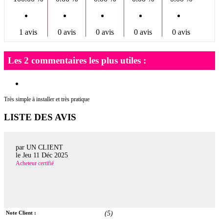
1 avis
0 avis
0 avis
0 avis
0 avis
Les 2 commentaires les plus utiles :
Très simple à installer et très pratique
LISTE DES AVIS
par UN CLIENT
le
Jeu 11 Déc 2025
Acheteur certifié
Note Client :
(
5
)