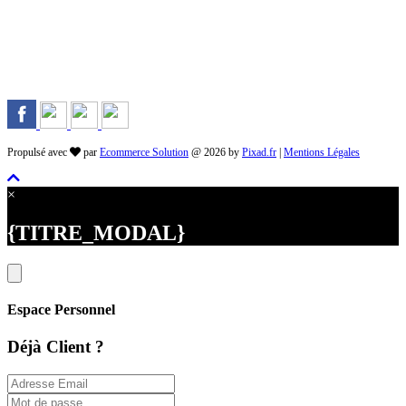
Rejoignez-nous sur les Réseaux
Propulsé avec
par
Ecommerce Solution
@ 2026 by
Pixad.fr
|
Mentions Légales
×
{TITRE_MODAL}
Espace Personnel
Déjà Client ?