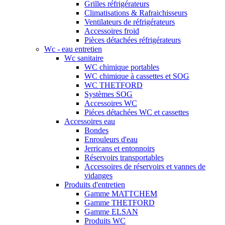
Grilles réfrigérateurs
Climatisations & Rafraichisseurs
Ventilateurs de réfrigérateurs
Accessoires froid
Pièces détachées réfrigérateurs
Wc - eau entretien
Wc sanitaire
WC chimique portables
WC chimique à cassettes et SOG
WC THETFORD
Systèmes SOG
Accessoires WC
Piéces détachées WC et cassettes
Accessoires eau
Bondes
Enrouleurs d'eau
Jerricans et entonnoirs
Réservoirs transportables
Accessoires de réservoirs et vannes de
vidanges
Produits d'entretien
Gamme MATTCHEM
Gamme THETFORD
Gamme ELSAN
Produits WC