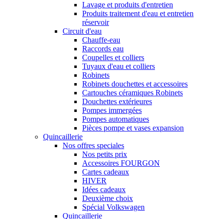
Lavage et produits d'entretien
Produits traitement d'eau et entretien
réservoir
Circuit d'eau
Chauffe-eau
Raccords eau
Coupelles et colliers
Tuyaux d'eau et colliers
Robinets
Robinets douchettes et accessoires
Cartouches céramiques Robinets
Douchettes extérieures
Pompes immergées
Pompes automatiques
Pièces pompe et vases expansion
Quincaillerie
Nos offres speciales
Nos petits prix
Accessoires FOURGON
Cartes cadeaux
HIVER
Idées cadeaux
Deuxième choix
Spécial Volkswagen
Quincaillerie