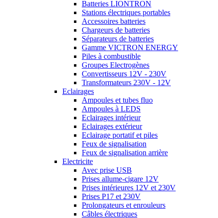
Batteries LIONTRON
Stations électriques portables
Accessoires batteries
Chargeurs de batteries
Séparateurs de batteries
Gamme VICTRON ENERGY
Piles à combustible
Groupes Electrogènes
Convertisseurs 12V - 230V
Transformateurs 230V - 12V
Eclairages
Ampoules et tubes fluo
Ampoules à LEDS
Eclairages intérieur
Eclairages extérieur
Eclairage portatif et piles
Feux de signalisation
Feux de signalisation arrière
Electricite
Avec prise USB
Prises allume-cigare 12V
Prises intérieures 12V et 230V
Prises P17 et 230V
Prolongateurs et enrouleurs
Câbles électriques