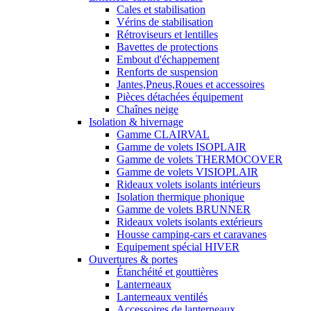
Cales et stabilisation
Vérins de stabilisation
Rétroviseurs et lentilles
Bavettes de protections
Embout d'échappement
Renforts de suspension
Jantes,Pneus,Roues et accessoires
Pièces détachées équipement
Chaînes neige
Isolation & hivernage
Gamme CLAIRVAL
Gamme de volets ISOPLAIR
Gamme de volets THERMOCOVER
Gamme de volets VISIOPLAIR
Rideaux volets isolants intérieurs
Isolation thermique phonique
Gamme de volets BRUNNER
Rideaux volets isolants extérieurs
Housse camping-cars et caravanes
Equipement spécial HIVER
Ouvertures & portes
Étanchéité et gouttières
Lanterneaux
Lanterneaux ventilés
Accessoires de lanterneaux