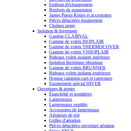
Embout d'échappement
Renforts de suspension
Jantes,Pneus,Roues et accessoires
Pièces détachées équipement
Chaînes neige
Isolation & hivernage
Gamme CLAIRVAL
Gamme de volets ISOPLAIR
Gamme de volets THERMOCOVER
Gamme de volets VISIOPLAIR
Rideaux volets isolants intérieurs
Isolation thermique phonique
Gamme de volets BRUNNER
Rideaux volets isolants extérieurs
Housse camping-cars et caravanes
Equipement spécial HIVER
Ouvertures & portes
Étanchéité et gouttières
Lanterneaux
Lanterneaux ventilés
Accessoires de lanterneaux
Aérateurs de toit
Grilles d'aération
Piéces détachées ouverture aération
Stores SNCF