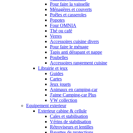
Pour faire la vaisselle
Ménagères et couverts
Poêles et casseroles
Popotes
Four OMNIA
Thé ou café
Verres
Accessoires cuisine divers
Pour faire le ménage
Tapis anti dérapant et nappe
Poubelles
Accessoires rangement cuisine
Librairie et jeux
Guides
Cartes
Jeux jouets
Animaux en camping-car
J'aime Camping-car Plus
VW collection
Equipement exterieur
Exterieur cabine & cellule
Cales et stabilisation
Vérins de stabilisation
Rétroviseurs et lentilles
Bavettes de protections