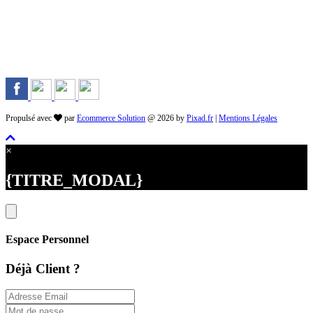
Rejoignez-nous sur les Réseaux
Propulsé avec
par
Ecommerce Solution
@ 2026 by
Pixad.fr
|
Mentions Légales
×
{TITRE_MODAL}
Espace Personnel
Déjà Client ?