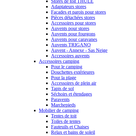
Stores de toit THULE
Adaptateurs stores
Façades et parois pour stores
Pièces détachées stores
Accessoires pour stores
Auvents pour stores
Auvents pour fourgons
Auvents pour caravanes
Auvents TRIGANO
Auvent - Annexe - Sas Neige
Accessoires auvents
Accessoires camping
Pour le camping
Douchettes extérieures
Pour la plage
Accessoires de plein air
Tapis de sol
Séchoirs et étendages
Paravents
Marchepieds
Mobilier de camping
Tentes de toit
Toiles de tentes
Fauteuils et Chaises
Relax et bains de soleil