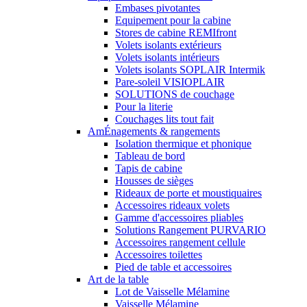
Embases pivotantes
Equipement pour la cabine
Stores de cabine REMIfront
Volets isolants extérieurs
Volets isolants intérieurs
Volets isolants SOPLAIR Intermik
Pare-soleil VISIOPLAIR
SOLUTIONS de couchage
Pour la literie
Couchages lits tout fait
AmÉnagements & rangements
Isolation thermique et phonique
Tableau de bord
Tapis de cabine
Housses de sièges
Rideaux de porte et moustiquaires
Accessoires rideaux volets
Gamme d'accessoires pliables
Solutions Rangement PURVARIO
Accessoires rangement cellule
Accessoires toilettes
Pied de table et accessoires
Art de la table
Lot de Vaisselle Mélamine
Vaisselle Mélamine