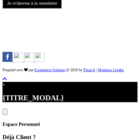
Rejoignez-nous sur les Réseaux
Propulsé avec
par
Ecommerce Solution
@ 2026 by
Pixad.fr
|
Mentions Légales
×
{TITRE_MODAL}
Espace Personnel
Déjà Client ?