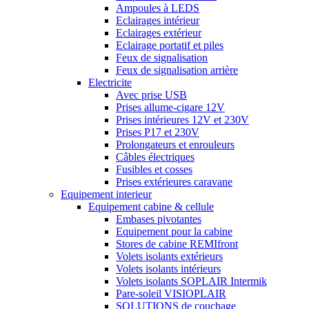
Ampoules à LEDS
Eclairages intérieur
Eclairages extérieur
Eclairage portatif et piles
Feux de signalisation
Feux de signalisation arrière
Electricite
Avec prise USB
Prises allume-cigare 12V
Prises intérieures 12V et 230V
Prises P17 et 230V
Prolongateurs et enrouleurs
Câbles électriques
Fusibles et cosses
Prises extérieures caravane
Equipement interieur
Equipement cabine & cellule
Embases pivotantes
Equipement pour la cabine
Stores de cabine REMIfront
Volets isolants extérieurs
Volets isolants intérieurs
Volets isolants SOPLAIR Intermik
Pare-soleil VISIOPLAIR
SOLUTIONS de couchage