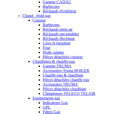
Gamme CADAC
Barbecues
Réchauds d'extérieur
Chaud - froid gaz
Cuisson
Barbecues
Réchauds plein air
Réchauds encastrables
Réchauds électrique
Cuve et égouttoir
Four
Hotte cuisine
Pièces détachées cuisson
Chauffages & chauffe-eau
Gamme TRUMA
Accessoires Truma BOILER
Chauffe-eau & chauffage
Pièces détachées chauffe eau
Accessoires TRUMA
Pièces détachées chauffage
Climatiseurs TELECO TELAIR
Equipements gaz
Indicateurs Gaz
GPL
Filtres Gaz