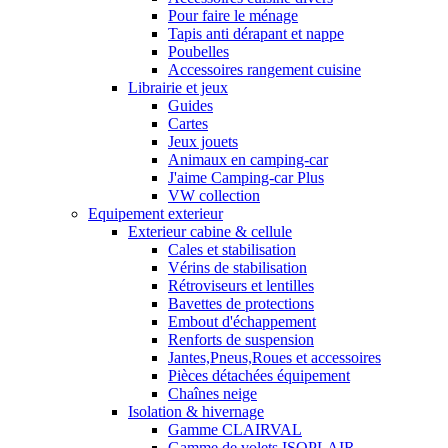
Pour faire le ménage
Tapis anti dérapant et nappe
Poubelles
Accessoires rangement cuisine
Librairie et jeux
Guides
Cartes
Jeux jouets
Animaux en camping-car
J'aime Camping-car Plus
VW collection
Equipement exterieur
Exterieur cabine & cellule
Cales et stabilisation
Vérins de stabilisation
Rétroviseurs et lentilles
Bavettes de protections
Embout d'échappement
Renforts de suspension
Jantes,Pneus,Roues et accessoires
Pièces détachées équipement
Chaînes neige
Isolation & hivernage
Gamme CLAIRVAL
Gamme de volets ISOPLAIR