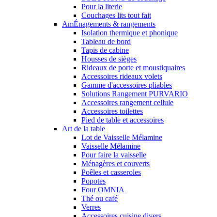
Pour la literie
Couchages lits tout fait
AmÉnagements & rangements
Isolation thermique et phonique
Tableau de bord
Tapis de cabine
Housses de sièges
Rideaux de porte et moustiquaires
Accessoires rideaux volets
Gamme d'accessoires pliables
Solutions Rangement PURVARIO
Accessoires rangement cellule
Accessoires toilettes
Pied de table et accessoires
Art de la table
Lot de Vaisselle Mélamine
Vaisselle Mélamine
Pour faire la vaisselle
Ménagères et couverts
Poêles et casseroles
Popotes
Four OMNIA
Thé ou café
Verres
Accessoires cuisine divers