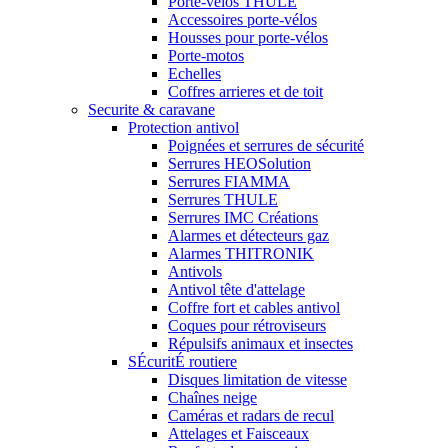
Porte-vélos THULE
Accessoires porte-vélos
Housses pour porte-vélos
Porte-motos
Echelles
Coffres arrieres et de toit
Securite & caravane
Protection antivol
Poignées et serrures de sécurité
Serrures HEOSolution
Serrures FIAMMA
Serrures THULE
Serrures IMC Créations
Alarmes et détecteurs gaz
Alarmes THITRONIK
Antivols
Antivol tête d'attelage
Coffre fort et cables antivol
Coques pour rétroviseurs
Répulsifs animaux et insectes
SÉcuritÉ routiere
Disques limitation de vitesse
Chaînes neige
Caméras et radars de recul
Attelages et Faisceaux