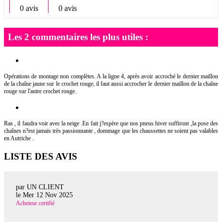
0 avis
0 avis
Les 2 commentaires les plus utiles :
Opérations de montage non complètes. A la ligne 4, après avoir accroché le dernier maillon
de la chaîne jaune sur le crochet rouge, il faut aussi accrocher le dernier maillon de la chaîne
rouge sur l'autre crochet rouge.
Ras , il faudra voir avec la neige .En fait j?espère que nos pneus hiver suffiront ,la pose des
chaînes n?est jamais très passionnante , dommage que les chaussettes ne soient pas valables
en Autriche .
LISTE DES AVIS
par UN CLIENT
le
Mer 12 Nov 2025
Acheteur certifié