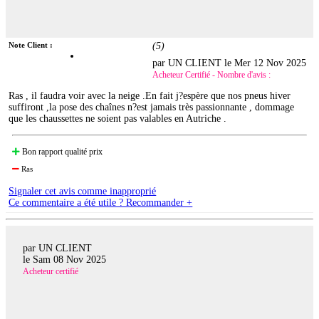
Note Client :
(
5
)
par UN CLIENT le
Mer 12 Nov 2025
Acheteur Certifié - Nombre d'avis :
Ras , il faudra voir avec la neige .En fait j?espère que nos pneus hiver
suffiront ,la pose des chaînes n?est jamais très passionnante , dommage
que les chaussettes ne soient pas valables en Autriche .
Bon rapport qualité prix
Ras
Signaler cet avis comme inapproprié
Ce commentaire a été utile ? Recommander +
par UN CLIENT
le
Sam 08 Nov 2025
Acheteur certifié