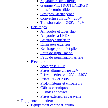
Séparateurs de batteries
Gamme VICTRON ENERGY
Piles à combustible
Groupes Electrogènes
Convertisseurs 12V - 230V
Transformateurs 230V - 12V
Eclairages
Ampoules et tubes fluo
Ampoules à LEDS
Eclairages intérieur
Eclairages extérieur
Eclairage portatif et piles
Feux de signalisation
Feux de signalisation arrière
Electricite
Avec prise USB
Prises allume-cigare 12V
Prises intérieures 12V et 230V
Prises P17 et 230V
Prolongateurs et enrouleurs
Câbles électriques
Fusibles et cosses
Prises extérieures caravane
Equipement interieur
Equipement cabine & cellule