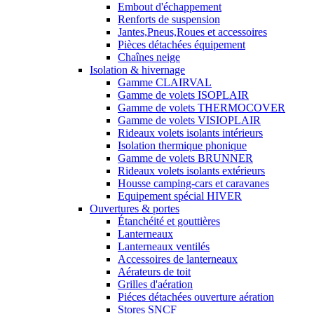
Embout d'échappement
Renforts de suspension
Jantes,Pneus,Roues et accessoires
Pièces détachées équipement
Chaînes neige
Isolation & hivernage
Gamme CLAIRVAL
Gamme de volets ISOPLAIR
Gamme de volets THERMOCOVER
Gamme de volets VISIOPLAIR
Rideaux volets isolants intérieurs
Isolation thermique phonique
Gamme de volets BRUNNER
Rideaux volets isolants extérieurs
Housse camping-cars et caravanes
Equipement spécial HIVER
Ouvertures & portes
Étanchéité et gouttières
Lanterneaux
Lanterneaux ventilés
Accessoires de lanterneaux
Aérateurs de toit
Grilles d'aération
Piéces détachées ouverture aération
Stores SNCF