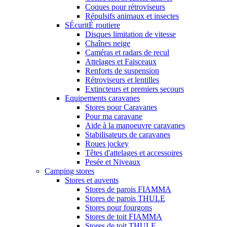
Coques pour rétroviseurs
Répulsifs animaux et insectes
SÉcuritÉ routiere
Disques limitation de vitesse
Chaînes neige
Caméras et radars de recul
Attelages et Faisceaux
Renforts de suspension
Rétroviseurs et lentilles
Extincteurs et premiers secours
Equipements caravanes
Stores pour Caravanes
Pour ma caravane
Aide à la manoeuvre caravanes
Stabilisateurs de caravanes
Roues jockey
Têtes d'attelages et accessoires
Pesée et Niveaux
Camping stores
Stores et auvents
Stores de parois FIAMMA
Stores de parois THULE
Stores pour fourgons
Stores de toit FIAMMA
Stores de toit THULE