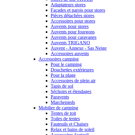
Adaptateurs stores
Façades et parois pour stores
Pièces détachées stores
Accessoires pour stores
Auvents pour stores
Auvents pour fourgons
Auvents pour caravanes
Auvents TRIGANO
Auvent - Annexe - Sas Neige
Accessoires auvents
Accessoires camping
Pour le camping
Douchettes extérieures
Pour la plage
Accessoires de plein air
Tapis de sol
Séchoirs et étendages
Paravents
Marchepieds
Mobilier de camping
Tentes de toit
Toiles de tentes
Fauteuils et Chaises
Relax et bains de soleil
Accessoires fauteuil