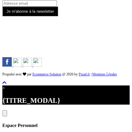
Rejoignez-nous sur les Réseaux
Propulsé avec
par
Ecommerce Solution
@ 2026 by
Pixad.fr
|
Mentions Légales
×
{TITRE_MODAL}
Espace Personnel