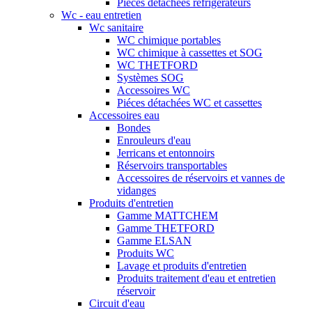
Pièces détachées réfrigérateurs
Wc - eau entretien
Wc sanitaire
WC chimique portables
WC chimique à cassettes et SOG
WC THETFORD
Systèmes SOG
Accessoires WC
Piéces détachées WC et cassettes
Accessoires eau
Bondes
Enrouleurs d'eau
Jerricans et entonnoirs
Réservoirs transportables
Accessoires de réservoirs et vannes de
vidanges
Produits d'entretien
Gamme MATTCHEM
Gamme THETFORD
Gamme ELSAN
Produits WC
Lavage et produits d'entretien
Produits traitement d'eau et entretien
réservoir
Circuit d'eau