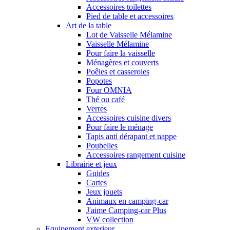
Accessoires toilettes
Pied de table et accessoires
Art de la table
Lot de Vaisselle Mélamine
Vaisselle Mélamine
Pour faire la vaisselle
Ménagères et couverts
Poêles et casseroles
Popotes
Four OMNIA
Thé ou café
Verres
Accessoires cuisine divers
Pour faire le ménage
Tapis anti dérapant et nappe
Poubelles
Accessoires rangement cuisine
Librairie et jeux
Guides
Cartes
Jeux jouets
Animaux en camping-car
J'aime Camping-car Plus
VW collection
Equipement exterieur