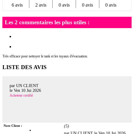
6 avis
2 avis
0 avis
0 avis
0 avis
Les 2 commentaires les plus utiles :
Très efficace pour nettoyer le tank et les tuyaux d'évacuation.
LISTE DES AVIS
par UN CLIENT
le
Ven 10 Jui 2026
Acheteur certifié
Note Client :
(
5
)
par UN CLIENT le
Ven 10 Jui 2026