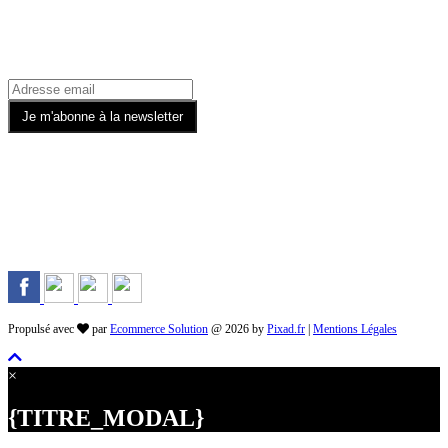
Recevez toutes nos offres par email
Rejoignez-nous sur les Réseaux
Propulsé avec
par
Ecommerce Solution
@ 2026 by
Pixad.fr
|
Mentions Légales
×
{TITRE_MODAL}