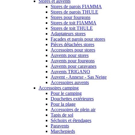
Stores et auvents
Stores de parois FIAMMA
Stores de parois THULE
Stores pour fourgons
Stores de toit FIAMMA
Stores de toit THULE
Adaptateurs stores
Façades et parois pour stores
Pièces détachées stores
Accessoires pour stores
Auvents pour stores
Auvents pour fourgons
Auvents pour caravanes
Auvents TRIGANO
Auvent - Annexe - Sas Neige
Accessoires auvents
Accessoires camping
Pour le camping
Douchettes extérieures
Pour la plage
Accessoires de plein air
Tapis de sol
Séchoirs et étendages
Paravents
Marchepieds