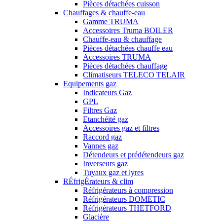
Pièces détachées cuisson
Chauffages & chauffe-eau
Gamme TRUMA
Accessoires Truma BOILER
Chauffe-eau & chauffage
Pièces détachées chauffe eau
Accessoires TRUMA
Pièces détachées chauffage
Climatiseurs TELECO TELAIR
Equipements gaz
Indicateurs Gaz
GPL
Filtres Gaz
Etanchéité gaz
Accessoires gaz et filtres
Raccord gaz
Vannes gaz
Détendeurs et prédétendeurs gaz
Inverseurs gaz
Tuyaux gaz et lyres
RÉfrigÉrateurs & clim
Réfrigérateurs à compression
Réfrigérateurs DOMETIC
Réfrigérateurs THETFORD
Glacière