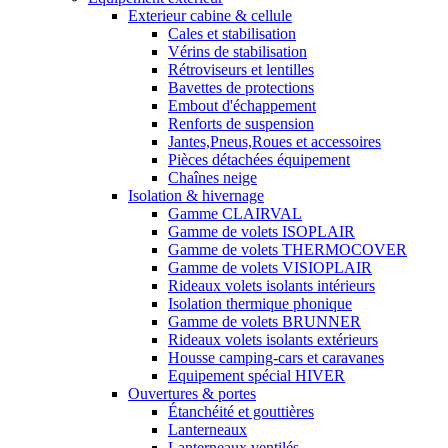
Exterieur cabine & cellule
Cales et stabilisation
Vérins de stabilisation
Rétroviseurs et lentilles
Bavettes de protections
Embout d'échappement
Renforts de suspension
Jantes,Pneus,Roues et accessoires
Pièces détachées équipement
Chaînes neige
Isolation & hivernage
Gamme CLAIRVAL
Gamme de volets ISOPLAIR
Gamme de volets THERMOCOVER
Gamme de volets VISIOPLAIR
Rideaux volets isolants intérieurs
Isolation thermique phonique
Gamme de volets BRUNNER
Rideaux volets isolants extérieurs
Housse camping-cars et caravanes
Equipement spécial HIVER
Ouvertures & portes
Étanchéité et gouttières
Lanterneaux
Lanterneaux ventilés