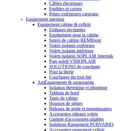
Câbles électriques
Fusibles et cosses
Prises extérieures caravane
Equipement interieur
Equipement cabine & cellule
Embases pivotantes
Equipement pour la cabine
Stores de cabine REMIfront
Volets isolants extérieurs
Volets isolants intérieurs
Volets isolants SOPLAIR Intermik
Pare-soleil VISIOPLAIR
SOLUTIONS de couchage
Pour la literie
Couchages lits tout fait
AmÉnagements & rangements
Isolation thermique et phonique
Tableau de bord
Tapis de cabine
Housses de sièges
Rideaux de porte et moustiquaires
Accessoires rideaux volets
Gamme d'accessoires pliables
Solutions Rangement PURVARIO
Accessoires rangement cellule