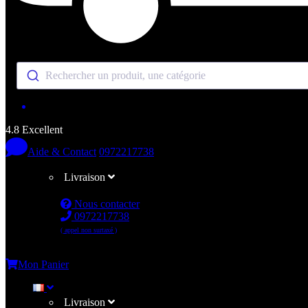
Rechercher un produit, une catégorie
4.8 Excellent
Aide & Contact
0972217738
Livraison
Nous contacter
0972217738
( appel non surtaxé )
Me connecter
Mon Panier
Livraison