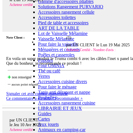
Gamme d'accessoires pliables
Acheteur certifié
Solutions Rangement PURVARIO
Accessoires rangement cellule
Accessoires toilettes
Pied de table et accessoires
ART DE LA TABLE
Lot de Vaisselle Mélamine
Note Client :
(
5
)
Vaisselle Mélamine
Pour faire la vaisselle
par UN CLIENT le
Lun 19 Mai 2025
Ménagères et couverts
Acheteur Certifié - Nombre d'avis :
Poêles et casseroles
En voila un super produit le Truma combi 6 avec les câbles l'inet x panel l
Popotes
Que du bonheur, je recommande ce produit !
Four OMNIA
Thé ou café
Verres
non renseigné
Accessoires cuisine divers
aucun point négatif
Pour faire le ménage
Tapis anti dérapant et nappe
Signaler cet avis comme inapproprié
Poubelles
Ce commentaire a été utile ? Recommander +
Accessoires rangement cuisine
LIBRAIRIE ET JEUX
Guides
Cartes
par UN CLIENT
Jeux jouets
le
Jeu 10 Avr 2025
Animaux en camping-car
Acheteur certifié