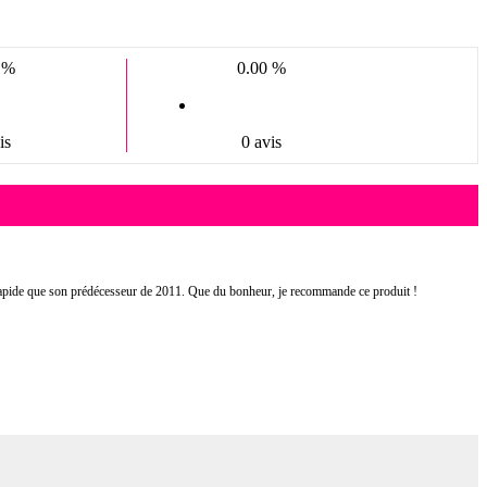
 %
0.00 %
is
0 avis
s rapide que son prédécesseur de 2011. Que du bonheur, je recommande ce produit !