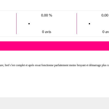
0.00 %
0.00
0 avis
0 av
ature, bref c'est complet et après essai fonctionne parfaitement moins bruyant et démarrage plu