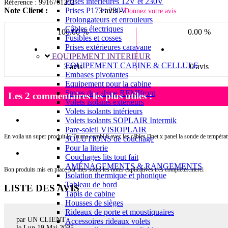
Prises intérieures 12V et 230V
Réference : 9916761202
Prises P17 et 230V
Note Client :
3 avis -
Donnez votre avis
Prolongateurs et enrouleurs
Câbles électriques
100.00 %
0.00 %
Fusibles et cosses
Prises extérieures caravane
EQUIPEMENT INTERIEUR
EQUIPEMENT CABINE & CELLULE
3 avis
0 avis
Embases pivotantes
Equipement pour la cabine
Stores de cabine REMIfront
Les 2 commentaires les plus utiles :
Volets isolants extérieurs
Volets isolants intérieurs
Volets isolants SOPLAIR Intermik
Pare-soleil VISIOPLAIR
En voila un super produit le Truma combi 6 avec les câbles l'inet x panel la sonde de tempér
SOLUTIONS de couchage
Pour la literie
Couchages lits tout fait
AMÉNAGEMENTS & RANGEMENTS
Bon produits mis en place par mes soins.les notes explicatives très complètes.merci
Isolation thermique et phonique
Tableau de bord
LISTE DES AVIS
Tapis de cabine
Housses de sièges
Rideaux de porte et moustiquaires
par UN CLIENT
Accessoires rideaux volets
le
Lun 19 Mai 2025