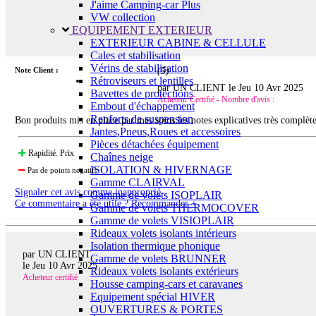
J'aime Camping-car Plus
VW collection
EQUIPEMENT EXTERIEUR
EXTERIEUR CABINE & CELLULE
Cales et stabilisation
Vérins de stabilisation
Note Client :
(
5
)
Rétroviseurs et lentilles
par UN CLIENT le
Jeu 10 Avr 2025
Bavettes de protections
Acheteur Certifié - Nombre d'avis :
Embout d'échappement
Renforts de suspension
Bon produits mis en place par mes soins.les notes explicatives très complèt
Jantes,Pneus,Roues et accessoires
Pièces détachées équipement
Rapidité. Prix
Chaînes neige
ISOLATION & HIVERNAGE
Pas de points negatifs
Gamme CLAIRVAL
Signaler cet avis comme inapproprié
Gamme de volets ISOPLAIR
Ce commentaire a été utile ? Recommander +
Gamme de volets THERMOCOVER
Gamme de volets VISIOPLAIR
Rideaux volets isolants intérieurs
Isolation thermique phonique
par UN CLIENT
Gamme de volets BRUNNER
le
Jeu 10 Avr 2025
Rideaux volets isolants extérieurs
Acheteur certifié
Housse camping-cars et caravanes
Equipement spécial HIVER
OUVERTURES & PORTES