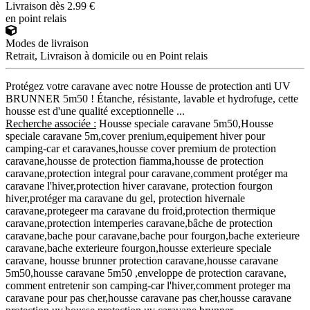
Livraison dès 2.99 €
en point relais
Modes de livraison
Retrait, Livraison à domicile ou en Point relais
Protégez votre caravane avec notre Housse de protection anti UV
BRUNNER 5m50 ! Étanche, résistante, lavable et hydrofuge, cette
housse est d'une qualité exceptionnelle ...
Recherche associée :
Housse speciale caravane 5m50,Housse
speciale caravane 5m,cover prenium,equipement hiver pour
camping-car et caravanes,housse cover premium de protection
caravane,housse de protection fiamma,housse de protection
caravane,protection integral pour caravane,comment protéger ma
caravane l'hiver,protection hiver caravane, protection fourgon
hiver,protéger ma caravane du gel, protection hivernale
caravane,protegeer ma caravane du froid,protection thermique
caravane,protection intemperies caravane,bâche de protection
caravane,bache pour caravane,bache pour fourgon,bache exterieure
caravane,bache exterieure fourgon,housse exterieure speciale
caravane, housse brunner protection caravane,housse caravane
5m50,housse caravane 5m50 ,enveloppe de protection caravane,
comment entretenir son camping-car l'hiver,comment proteger ma
caravane pour pas cher,housse caravane pas cher,housse caravane