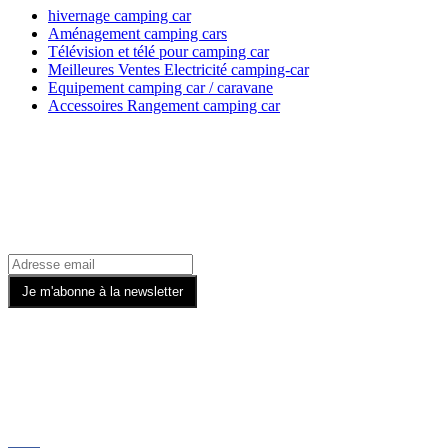
hivernage camping car
Aménagement camping cars
Télévision et télé pour camping car
Meilleures Ventes Electricité camping-car
Equipement camping car / caravane
Accessoires Rangement camping car
Recevez toutes nos offres par email
Rejoignez-nous sur les Réseaux