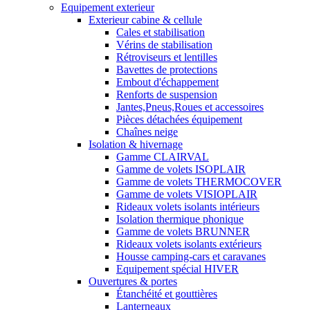
Equipement exterieur
Exterieur cabine & cellule
Cales et stabilisation
Vérins de stabilisation
Rétroviseurs et lentilles
Bavettes de protections
Embout d'échappement
Renforts de suspension
Jantes,Pneus,Roues et accessoires
Pièces détachées équipement
Chaînes neige
Isolation & hivernage
Gamme CLAIRVAL
Gamme de volets ISOPLAIR
Gamme de volets THERMOCOVER
Gamme de volets VISIOPLAIR
Rideaux volets isolants intérieurs
Isolation thermique phonique
Gamme de volets BRUNNER
Rideaux volets isolants extérieurs
Housse camping-cars et caravanes
Equipement spécial HIVER
Ouvertures & portes
Étanchéité et gouttières
Lanterneaux