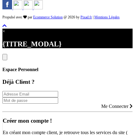
Propulsé avec
par
Ecommerce Solution
@ 2026 by
Pixad.fr
|
Mentions Légales
×
{TITRE_MODAL}
Espace Personnel
Déjà Client ?
Me Connecter
Créer mon compte !
En créant mon compte client, je retrouve tous les services du site (