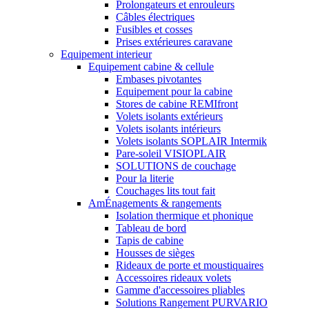
Prolongateurs et enrouleurs
Câbles électriques
Fusibles et cosses
Prises extérieures caravane
Equipement interieur
Equipement cabine & cellule
Embases pivotantes
Equipement pour la cabine
Stores de cabine REMIfront
Volets isolants extérieurs
Volets isolants intérieurs
Volets isolants SOPLAIR Intermik
Pare-soleil VISIOPLAIR
SOLUTIONS de couchage
Pour la literie
Couchages lits tout fait
AmÉnagements & rangements
Isolation thermique et phonique
Tableau de bord
Tapis de cabine
Housses de sièges
Rideaux de porte et moustiquaires
Accessoires rideaux volets
Gamme d'accessoires pliables
Solutions Rangement PURVARIO