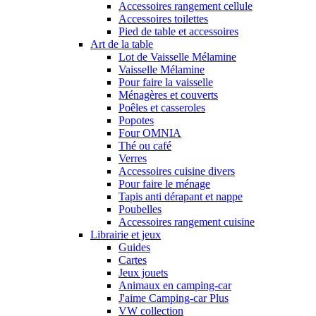
Accessoires rangement cellule
Accessoires toilettes
Pied de table et accessoires
Art de la table
Lot de Vaisselle Mélamine
Vaisselle Mélamine
Pour faire la vaisselle
Ménagères et couverts
Poêles et casseroles
Popotes
Four OMNIA
Thé ou café
Verres
Accessoires cuisine divers
Pour faire le ménage
Tapis anti dérapant et nappe
Poubelles
Accessoires rangement cuisine
Librairie et jeux
Guides
Cartes
Jeux jouets
Animaux en camping-car
J'aime Camping-car Plus
VW collection