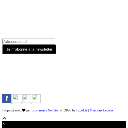
Recevez toutes nos offres par email
Rejoignez-nous sur les Réseaux
Propulsé avec
par
Ecommerce Solution
@ 2026 by
Pixad.fr
|
Mentions Légales
×