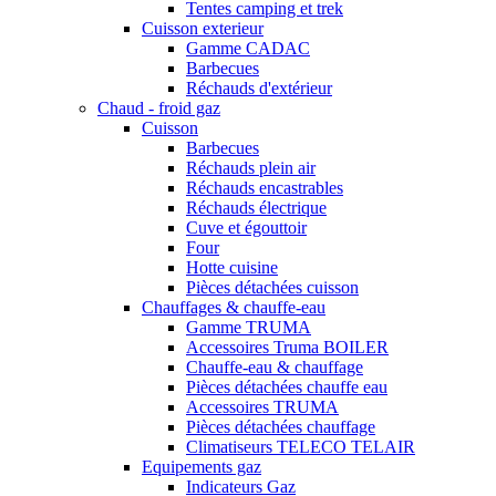
Tentes camping et trek
Cuisson exterieur
Gamme CADAC
Barbecues
Réchauds d'extérieur
Chaud - froid gaz
Cuisson
Barbecues
Réchauds plein air
Réchauds encastrables
Réchauds électrique
Cuve et égouttoir
Four
Hotte cuisine
Pièces détachées cuisson
Chauffages & chauffe-eau
Gamme TRUMA
Accessoires Truma BOILER
Chauffe-eau & chauffage
Pièces détachées chauffe eau
Accessoires TRUMA
Pièces détachées chauffage
Climatiseurs TELECO TELAIR
Equipements gaz
Indicateurs Gaz