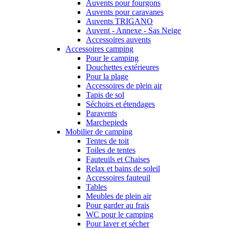
Auvents pour fourgons
Auvents pour caravanes
Auvents TRIGANO
Auvent - Annexe - Sas Neige
Accessoires auvents
Accessoires camping
Pour le camping
Douchettes extérieures
Pour la plage
Accessoires de plein air
Tapis de sol
Séchoirs et étendages
Paravents
Marchepieds
Mobilier de camping
Tentes de toit
Toiles de tentes
Fauteuils et Chaises
Relax et bains de soleil
Accessoires fauteuil
Tables
Meubles de plein air
Pour garder au frais
WC pour le camping
Pour laver et sécher