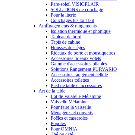
Pare-soleil VISIOPLAIR
SOLUTIONS de couchage
Pour la literie
Couchages lits tout fait
AmÉnagements & rangements
Isolation thermique et phonique
Tableau de bord
Tapis de cabine
Housses de sièges
Rideaux de porte et moustiquaires
Accessoires rideaux volets
Gamme d'accessoires pliables
Solutions Rangement PURVARIO
Accessoires rangement cellule
Accessoires toilettes
Pied de table et accessoires
Art de la table
Lot de Vaisselle Mélamine
Vaisselle Mélamine
Pour faire la vaisselle
Ménagères et couverts
Poêles et casseroles
Popotes
Four OMNIA
Thé ou café