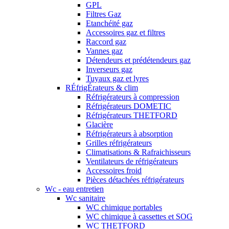
GPL
Filtres Gaz
Etanchéité gaz
Accessoires gaz et filtres
Raccord gaz
Vannes gaz
Détendeurs et prédétendeurs gaz
Inverseurs gaz
Tuyaux gaz et lyres
RÉfrigÉrateurs & clim
Réfrigérateurs à compression
Réfrigérateurs DOMETIC
Réfrigérateurs THETFORD
Glacière
Réfrigérateurs à absorption
Grilles réfrigérateurs
Climatisations & Rafraichisseurs
Ventilateurs de réfrigérateurs
Accessoires froid
Pièces détachées réfrigérateurs
Wc - eau entretien
Wc sanitaire
WC chimique portables
WC chimique à cassettes et SOG
WC THETFORD