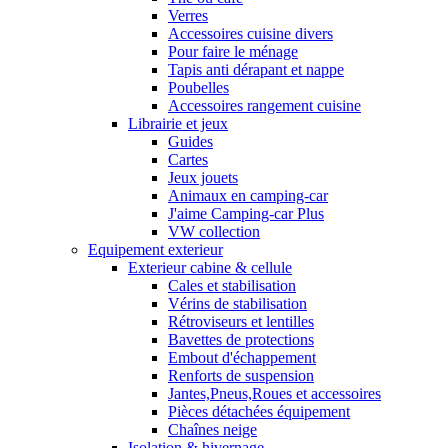
Verres
Accessoires cuisine divers
Pour faire le ménage
Tapis anti dérapant et nappe
Poubelles
Accessoires rangement cuisine
Librairie et jeux
Guides
Cartes
Jeux jouets
Animaux en camping-car
J'aime Camping-car Plus
VW collection
Equipement exterieur
Exterieur cabine & cellule
Cales et stabilisation
Vérins de stabilisation
Rétroviseurs et lentilles
Bavettes de protections
Embout d'échappement
Renforts de suspension
Jantes,Pneus,Roues et accessoires
Pièces détachées équipement
Chaînes neige
Isolation & hivernage