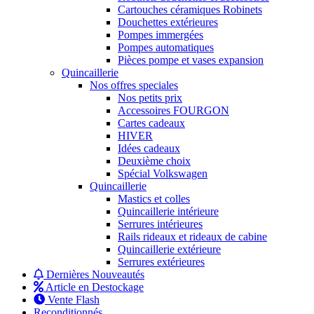
Cartouches céramiques Robinets
Douchettes extérieures
Pompes immergées
Pompes automatiques
Pièces pompe et vases expansion
Quincaillerie
Nos offres speciales
Nos petits prix
Accessoires FOURGON
Cartes cadeaux
HIVER
Idées cadeaux
Deuxième choix
Spécial Volkswagen
Quincaillerie
Mastics et colles
Quincaillerie intérieure
Serrures intérieures
Rails rideaux et rideaux de cabine
Quincaillerie extérieure
Serrures extérieures
Dernières Nouveautés
Article en Destockage
Vente Flash
Reconditionnés