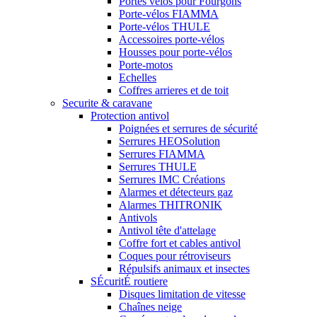
Portes vélos pour Fourgons
Porte-vélos FIAMMA
Porte-vélos THULE
Accessoires porte-vélos
Housses pour porte-vélos
Porte-motos
Echelles
Coffres arrieres et de toit
Securite & caravane
Protection antivol
Poignées et serrures de sécurité
Serrures HEOSolution
Serrures FIAMMA
Serrures THULE
Serrures IMC Créations
Alarmes et détecteurs gaz
Alarmes THITRONIK
Antivols
Antivol tête d'attelage
Coffre fort et cables antivol
Coques pour rétroviseurs
Répulsifs animaux et insectes
SÉcuritÉ routiere
Disques limitation de vitesse
Chaînes neige