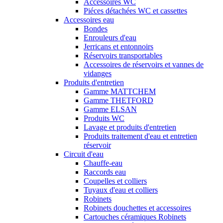
Accessoires WC
Piéces détachées WC et cassettes
Accessoires eau
Bondes
Enrouleurs d'eau
Jerricans et entonnoirs
Réservoirs transportables
Accessoires de réservoirs et vannes de
vidanges
Produits d'entretien
Gamme MATTCHEM
Gamme THETFORD
Gamme ELSAN
Produits WC
Lavage et produits d'entretien
Produits traitement d'eau et entretien
réservoir
Circuit d'eau
Chauffe-eau
Raccords eau
Coupelles et colliers
Tuyaux d'eau et colliers
Robinets
Robinets douchettes et accessoires
Cartouches céramiques Robinets