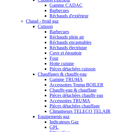
Gamme CADAC
Barbecues
Réchauds d'extérieur
Chaud - froid gaz
Cuisson
Barbecues
Réchauds plein air
Réchauds encastrables
Réchauds électrique
Cuve et égouttoir
Four
Hotte cuisine
Pièces détachées cuisson
Chauffages & chauffe-eau
Gamme TRUMA
Accessoires Truma BOILER
Chauffe-eau & chauffage
Pièces détachées chauffe eau
Accessoires TRUMA
Pièces détachées chauffage
Climatiseurs TELECO TELAIR
Equipements gaz
Indicateurs Gaz
GPL