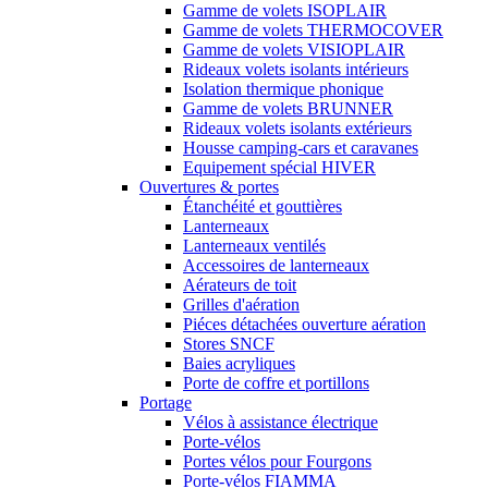
Gamme de volets ISOPLAIR
Gamme de volets THERMOCOVER
Gamme de volets VISIOPLAIR
Rideaux volets isolants intérieurs
Isolation thermique phonique
Gamme de volets BRUNNER
Rideaux volets isolants extérieurs
Housse camping-cars et caravanes
Equipement spécial HIVER
Ouvertures & portes
Étanchéité et gouttières
Lanterneaux
Lanterneaux ventilés
Accessoires de lanterneaux
Aérateurs de toit
Grilles d'aération
Piéces détachées ouverture aération
Stores SNCF
Baies acryliques
Porte de coffre et portillons
Portage
Vélos à assistance électrique
Porte-vélos
Portes vélos pour Fourgons
Porte-vélos FIAMMA