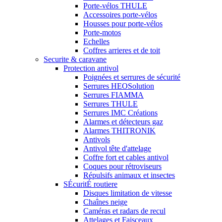
Porte-vélos THULE
Accessoires porte-vélos
Housses pour porte-vélos
Porte-motos
Echelles
Coffres arrieres et de toit
Securite & caravane
Protection antivol
Poignées et serrures de sécurité
Serrures HEOSolution
Serrures FIAMMA
Serrures THULE
Serrures IMC Créations
Alarmes et détecteurs gaz
Alarmes THITRONIK
Antivols
Antivol tête d'attelage
Coffre fort et cables antivol
Coques pour rétroviseurs
Répulsifs animaux et insectes
SÉcuritÉ routiere
Disques limitation de vitesse
Chaînes neige
Caméras et radars de recul
Attelages et Faisceaux