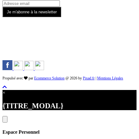
Rejoignez-nous sur les Réseaux
Propulsé avec
par
Ecommerce Solution
@ 2026 by
Pixad.fr
|
Mentions Légales
×
{TITRE_MODAL}
Espace Personnel