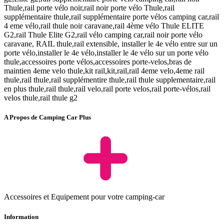
Thule,rail porte vélo noir,rail noir porte vélo Thule,rail
supplémentaire thule,rail supplémentaire porte vélos camping car,rail
4 eme vélo,rail thule noir caravane,rail 4ème vélo Thule ELITE
G2,rail Thule Elite G2,rail vélo camping car,rail noir porte vélo
caravane, RAIL thule,rail extensible, installer le 4e vélo entre sur un
porte vélo,installer le 4e vélo,installer le 4e vélo sur un porte vélo
thule,accessoires porte vélos,accessoires porte-velos,bras de
maintien 4eme velo thule,kit rail,kit,rail,rail 4eme velo,4eme rail
thule,rail thule,rail supplémentire thule,rail thule supplementaire,rail
en plus thule,rail thule,rail velo,rail porte velos,rail porte-vélos,rail
velos thule,rail thule g2
A Propos de Camping Car Plus
Accessoires et Equipement pour votre camping-car
Information