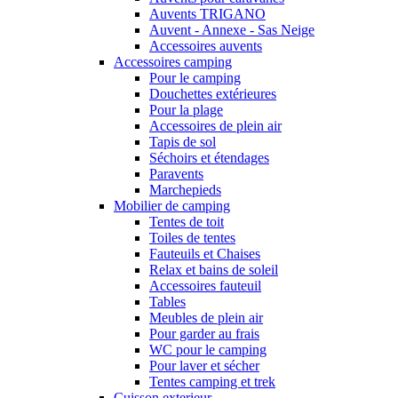
Auvents TRIGANO
Auvent - Annexe - Sas Neige
Accessoires auvents
Accessoires camping
Pour le camping
Douchettes extérieures
Pour la plage
Accessoires de plein air
Tapis de sol
Séchoirs et étendages
Paravents
Marchepieds
Mobilier de camping
Tentes de toit
Toiles de tentes
Fauteuils et Chaises
Relax et bains de soleil
Accessoires fauteuil
Tables
Meubles de plein air
Pour garder au frais
WC pour le camping
Pour laver et sécher
Tentes camping et trek
Cuisson exterieur