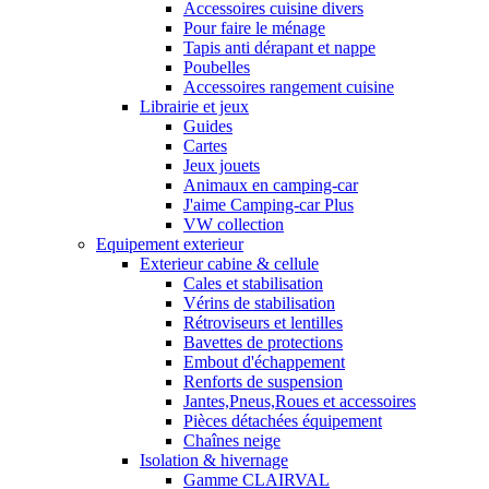
Accessoires cuisine divers
Pour faire le ménage
Tapis anti dérapant et nappe
Poubelles
Accessoires rangement cuisine
Librairie et jeux
Guides
Cartes
Jeux jouets
Animaux en camping-car
J'aime Camping-car Plus
VW collection
Equipement exterieur
Exterieur cabine & cellule
Cales et stabilisation
Vérins de stabilisation
Rétroviseurs et lentilles
Bavettes de protections
Embout d'échappement
Renforts de suspension
Jantes,Pneus,Roues et accessoires
Pièces détachées équipement
Chaînes neige
Isolation & hivernage
Gamme CLAIRVAL