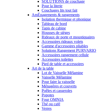
SOLUTIONS de couchage
Pour la literie
Couchages lits tout fait
AmÉnagements & rangements
Isolation thermique et phonique
Tableau de bord
Tapis de cabine
Housses de sièges
Rideaux de porte et moustiquaires
Accessoires rideaux volets
Gamme d'accessoires pliables
Solutions Rangement PURVARIO
Accessoires rangement cellule
Accessoires toilettes
Pied de table et accessoires
Art de la table
Lot de Vaisselle Mélamine
Vaisselle Mélamine
Pour faire la vaisselle
Ménagères et couverts
Poêles et casseroles
Popotes
Four OMNIA
Thé ou café
Verres