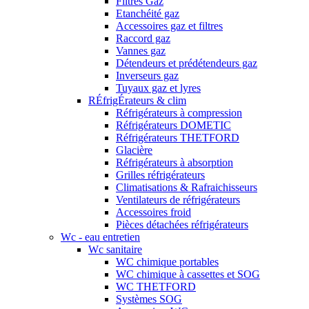
Filtres Gaz
Etanchéité gaz
Accessoires gaz et filtres
Raccord gaz
Vannes gaz
Détendeurs et prédétendeurs gaz
Inverseurs gaz
Tuyaux gaz et lyres
RÉfrigÉrateurs & clim
Réfrigérateurs à compression
Réfrigérateurs DOMETIC
Réfrigérateurs THETFORD
Glacière
Réfrigérateurs à absorption
Grilles réfrigérateurs
Climatisations & Rafraichisseurs
Ventilateurs de réfrigérateurs
Accessoires froid
Pièces détachées réfrigérateurs
Wc - eau entretien
Wc sanitaire
WC chimique portables
WC chimique à cassettes et SOG
WC THETFORD
Systèmes SOG