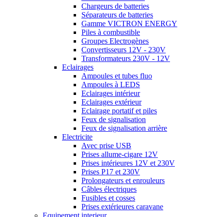
Chargeurs de batteries
Séparateurs de batteries
Gamme VICTRON ENERGY
Piles à combustible
Groupes Electrogènes
Convertisseurs 12V - 230V
Transformateurs 230V - 12V
Eclairages
Ampoules et tubes fluo
Ampoules à LEDS
Eclairages intérieur
Eclairages extérieur
Eclairage portatif et piles
Feux de signalisation
Feux de signalisation arrière
Electricite
Avec prise USB
Prises allume-cigare 12V
Prises intérieures 12V et 230V
Prises P17 et 230V
Prolongateurs et enrouleurs
Câbles électriques
Fusibles et cosses
Prises extérieures caravane
Equipement interieur