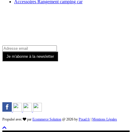
Accessoires Rangement camping car
Recevez toutes nos offres par email
Rejoignez-nous sur les Réseaux
Propulsé avec
par
Ecommerce Solution
@ 2026 by
Pixad.fr
|
Mentions Légales