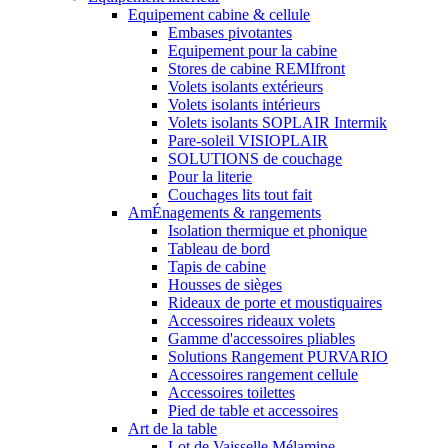
Equipement cabine & cellule
Embases pivotantes
Equipement pour la cabine
Stores de cabine REMIfront
Volets isolants extérieurs
Volets isolants intérieurs
Volets isolants SOPLAIR Intermik
Pare-soleil VISIOPLAIR
SOLUTIONS de couchage
Pour la literie
Couchages lits tout fait
AmÉnagements & rangements
Isolation thermique et phonique
Tableau de bord
Tapis de cabine
Housses de sièges
Rideaux de porte et moustiquaires
Accessoires rideaux volets
Gamme d'accessoires pliables
Solutions Rangement PURVARIO
Accessoires rangement cellule
Accessoires toilettes
Pied de table et accessoires
Art de la table
Lot de Vaisselle Mélamine