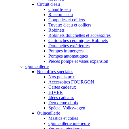
Circuit d'eau
Chauffe-eau
Raccords eau
Coupelles et colliers
Tuyaux d'eau et colliers
Robinets
Robinets douchettes et accessoires
Cartouches céramiques Robinets
Douchettes extérieures
Pompes immergées
Pompes automatiques
Pièces pompe et vases expansion
Quincaillerie
Nos offres speciales
Nos petits prix
Accessoires FOURGON
Cartes cadeaux
HIVER
Idées cadeaux
Deuxième choix
Spécial Volkswagen
Quincaillerie
Mastics et colles
Quincaillerie intérieure
Serrures intérieures