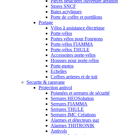
Piéces détachées ouverture aération
Stores SNCF
Baies acryliques
Porte de coffre et portillons
Portage
Vélos à assistance électrique
Porte-vélos
Portes vélos pour Fourgons
Porte-vélos FIAMMA
Porte-vélos THULE
Accessoires porte-vélos
Housses pour porte-vélos
Porte-motos
Echelles
Coffres arrieres et de toit
Securite & caravane
Protection antivol
Poignées et serrures de sécurité
Serrures HEOSolution
Serrures FIAMMA
Serrures THULE
Serrures IMC Créations
Alarmes et détecteurs gaz
Alarmes THITRONIK
Antivols