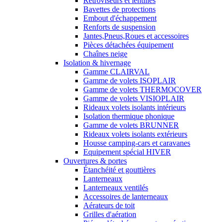
Rétroviseurs et lentilles
Bavettes de protections
Embout d'échappement
Renforts de suspension
Jantes,Pneus,Roues et accessoires
Pièces détachées équipement
Chaînes neige
Isolation & hivernage
Gamme CLAIRVAL
Gamme de volets ISOPLAIR
Gamme de volets THERMOCOVER
Gamme de volets VISIOPLAIR
Rideaux volets isolants intérieurs
Isolation thermique phonique
Gamme de volets BRUNNER
Rideaux volets isolants extérieurs
Housse camping-cars et caravanes
Equipement spécial HIVER
Ouvertures & portes
Étanchéité et gouttières
Lanterneaux
Lanterneaux ventilés
Accessoires de lanterneaux
Aérateurs de toit
Grilles d'aération