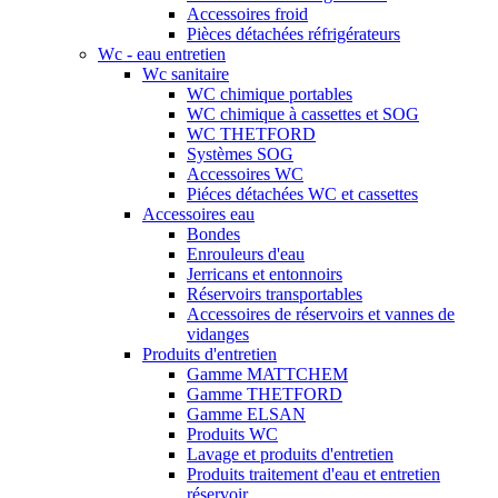
Accessoires froid
Pièces détachées réfrigérateurs
Wc - eau entretien
Wc sanitaire
WC chimique portables
WC chimique à cassettes et SOG
WC THETFORD
Systèmes SOG
Accessoires WC
Piéces détachées WC et cassettes
Accessoires eau
Bondes
Enrouleurs d'eau
Jerricans et entonnoirs
Réservoirs transportables
Accessoires de réservoirs et vannes de
vidanges
Produits d'entretien
Gamme MATTCHEM
Gamme THETFORD
Gamme ELSAN
Produits WC
Lavage et produits d'entretien
Produits traitement d'eau et entretien
réservoir