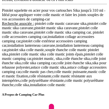
Pistolet squelette en acier pour vos cartouches Sika jusqu'à 310 ml -
Idéal pour appliquer votre colle mastic et faire les joints souples de
vos accessoires de camping-car
Recherche associée :
pistolet colle mastic caravane sika,pistolet colle
mastic sika caravane,pistolet mastic sika caravane,pistolet colle
mastic sika caravane,pistolet colle mastic sika camping car, pistolet
colle accessoires camping car,installation collage accessoires
camping car,pistolet colle extérieur accessoires camping
car,installation lanterneau caravane,installation lanterneau camping
car,pistolet sika colle mastic,souple étanche colle mastic pistolet
sika,pistolet colle mastic sika colle mastic joints épais,pistolet colle
mastic camping car,pistolet mastic, sika,colle étanche sika,colle joint
étanche sika,colle sika camping car,colle joint étanche sika,sika pour
rehausse polyester,astuce colle mastic sika,astuce collage accessoires
camping car,colle mastic pas cher,colle mastic puissante,mastic colle
et mastic fixation,colle résistante,colle mastic résistante aux
intempéries,colle polyuréthane résistante,colle mastic polyuréthane
étanche,colle sika,installation colle mastic
A Propos de Camping Car Plus