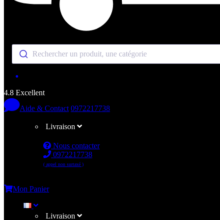
Rechercher un produit, une catégorie
4.8 Excellent
Aide & Contact
0972217738
Livraison
Nous contacter
0972217738
( appel non surtaxé )
Me connecter
Mon Panier
Livraison