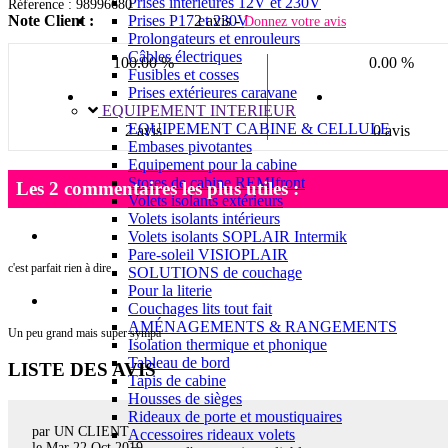
Prises intérieures 12V et 230V
Réference : 98996680
Prises P17 et 230V
Note Client :
2 avis -
Donnez votre avis
Prolongateurs et enrouleurs
Câbles électriques
100.00 %
0.00 %
Fusibles et cosses
Prises extérieures caravane
EQUIPEMENT INTERIEUR
EQUIPEMENT CABINE & CELLULE
2 avis
0 avis
Embases pivotantes
Equipement pour la cabine
Stores de cabine REMIfront
Les 2 commentaires les plus utiles :
Volets isolants extérieurs
Volets isolants intérieurs
Volets isolants SOPLAIR Intermik
Pare-soleil VISIOPLAIR
c'est parfait rien à dire
SOLUTIONS de couchage
Pour la literie
Couchages lits tout fait
AMÉNAGEMENTS & RANGEMENTS
Un peu grand mais super sympa
Isolation thermique et phonique
Tableau de bord
LISTE DES AVIS
Tapis de cabine
Housses de sièges
Rideaux de porte et moustiquaires
par UN CLIENT
Accessoires rideaux volets
le
Mar 22 Oct 2019