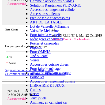
Gamme d'accessoires pliables
Acheteur certifié
Solutions Rangement PURVARIO
Accessoires rangement cellule
Accessoires toilettes
Pied de table et accessoires
ART DE LA TABLE
Lot de Vaisselle Mélamine
Note Client :
(
5
)
Vaisselle Mélamine
Pour faire la vaisselle
par UN CLIENT le
Mar 22 Oct 2019
Ménagères et couverts
Acheteur Certifié - Nombre d'avis :
Poêles et casseroles
Un peu grand mais super sympa
Popotes
Four OMNIA
Thé ou café
Ttb
Verres
Aucun
Accessoires cuisine divers
Pour faire le ménage
Signaler cet avis comme inapproprié
Tapis anti dérapant et nappe
Ce commentaire a été utile ? Recommander +
Poubelles
Accessoires rangement cuisine
LIBRAIRIE ET JEUX
Guides
par UN CLIENT
Cartes
le
Mar 21 Août 2018
Jeux jouets
Acheteur certifié
Animaux en camping-car