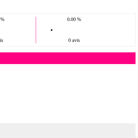
 %
0.00 %
is
0 avis