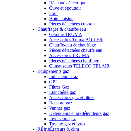
Réchauds électrique
Cuve et égouttoir
Four
Hotte cuisine
Pièces détachées cuisson
Chauffages & chauffe-eau
Gamme TRUMA
Accessoires Truma BOILER
Chauffe-eau & chauffage
Pièces détachées chauffe eau
Accessoires TRUMA
Pièces détachées chauffage
Climatiseurs TELECO TELAIR
Equipements gaz
Indicateurs Gaz
GPL
Filtres Gaz
Etanchéité gaz
Accessoires gaz et filtres
Raccord gaz
Vannes gaz
Détendeurs et prédétendeurs gaz
Inverseurs gaz
Tuyaux gaz et lyres
RÉfrigÉrateurs & clim