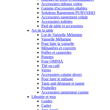
Accessoires rideaux volets
Gamme d'accessoires pliables
Solutions Rangement PURVARIO
Accessoires rangement cellule
Accessoires toilettes
Pied de table et accessoires
Art de la table
Lot de Vaisselle Mélamine
Vaisselle Mélamine
Pour faire la vaisselle
Ménagères et couverts
Poêles et casseroles
Popotes
Four OMNIA
Thé ou café
Verres
Accessoires cuisine divers
Pour faire le ménage
Tapis anti dérapant et nappe
Poubelles
Accessoires rangement cuisine
Librairie et jeux
Guides
Cartes
Jeux jouets