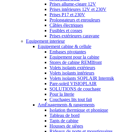
Prises allume-cigare 12V
Prises intérieures 12V et 230V
Prises P17 et 230V
Prolongateurs et enrouleurs
Câbles électriques
Fusibles et cosses
Prises extérieures caravane
Equipement interieur
Equipement cabine & cellule
Embases pivotantes
Equipement pour la cabine
Stores de cabine REMIfront
Volets isolants extérieurs
Volets isolants intérieurs
Volets isolants SOPLAIR Intermik
Pare-soleil VISIOPLAIR
SOLUTIONS de couchage
Pour la literie
Couchages lits tout fait
AmÉnagements & rangements
Isolation thermique et phonique
Tableau de bord
Tapis de cabine
Housses de sièges
Rideaux de porte et moustiquaires