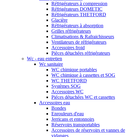
Réfrigérateurs à compression
Réfrigérateurs DOMETIC
Réfrigérateurs THETFORD
Glacière
Réfrigérateurs à absorption
Grilles réfrigérateurs
Climatisations & Rafraichisseurs
Ventilateurs de réfrigérateurs
Accessoires froid
Pièces détachées réfrigérateurs
Wc - eau entretien
Wc sanitaire
WC chimique portables
WC chimique à cassettes et SOG
WC THETFORD
Systèmes SOG
Accessoires WC
Piéces détachées WC et cassettes
Accessoires eau
Bondes
Enrouleurs d'eau
Jerricans et entonnoirs
Réservoirs transportables
Accessoires de réservoirs et vannes de
vidanges