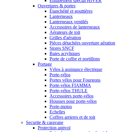
Equipement spécial HIVER
Ouvertures & portes
Étanchéité et gouttières
Lanterneaux
Lanterneaux ventilés
Accessoires de lanterneaux
Aérateurs de toit
Grilles d'aération
Piéces détachées ouverture aération
Stores SNCF
Baies acryliques
Porte de coffre et portillons
Portage
Vélos à assistance électrique
Porte-vélos
Portes vélos pour Fourgons
Porte-vélos FIAMMA
Porte-vélos THULE
Accessoires porte-vélos
Housses pour porte-vélos
Porte-motos
Echelles
Coffres arrieres et de toit
Securite & caravane
Protection antivol