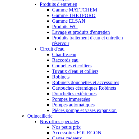
Produits d'entretien
Gamme MATTCHEM
Gamme THETFORD
Gamme ELSAN
Produits WC
Lavage et produits d'entretien
Produits traitement d'eau et entretien
réservoir
Circuit d'eau
Chauffe-eau
Raccords eau
Coupelles et colliers
Tuyaux d'eau et colliers
Robinets
Robinets douchettes et accessoires
Cartouches céramiques Robinets
Douchettes extérieures
Pompes immergées
Pompes automatiques
Pièces pompe et vases expansion
Quincaillerie
Nos offres speciales
Nos petits prix
Accessoires FOURGON
Cartes cadeaux