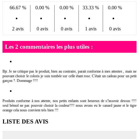
66.67 %
0.00 %
0.00 %
33.33 %
0.00 %
2 avis
0 avis
0 avis
1 avis
0 avis
Les 2 commentaires les plus utiles :
Bjr. Je ne critique pas le produit, bien au contraire, parait conforme à mes attentes , mais ne
pouvant choisir le coloris je suis tombée sur celle étant rose. C'était un cadeau pour un petit
garçon ?. Dommage !!!!
Produits conforme à nos attente, nos petits enfants sont heureux de s?asseoir dessus !!!!
seul bémol ne pas pouvoir choisir la couleur!!!! nous avons eu le canard jaune et le tigre
orange cela nous convient très bien !!!
LISTE DES AVIS