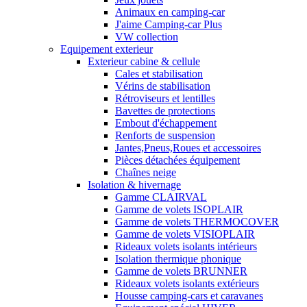
Animaux en camping-car
J'aime Camping-car Plus
VW collection
Equipement exterieur
Exterieur cabine & cellule
Cales et stabilisation
Vérins de stabilisation
Rétroviseurs et lentilles
Bavettes de protections
Embout d'échappement
Renforts de suspension
Jantes,Pneus,Roues et accessoires
Pièces détachées équipement
Chaînes neige
Isolation & hivernage
Gamme CLAIRVAL
Gamme de volets ISOPLAIR
Gamme de volets THERMOCOVER
Gamme de volets VISIOPLAIR
Rideaux volets isolants intérieurs
Isolation thermique phonique
Gamme de volets BRUNNER
Rideaux volets isolants extérieurs
Housse camping-cars et caravanes