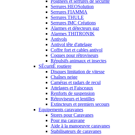
Poignées et serrures de sécurité
Serrures HEOSolution
Serrures FIAMMA
Serrures THULE
Serrures IMC Créations
Alarmes et détecteurs gaz
Alarmes THITRONIK
Antivols
Antivol tête d'attelage
Coffre fort et cables antivol
Coques pour rétroviseurs
Répulsifs animaux et insectes
SÉcuritÉ routiere
Disques limitation de vitesse
Chaînes neige
Caméras et radars de recul
Attelages et Faisceaux
Renforts de suspension
Rétroviseurs et lentilles
Extincteurs et premiers secours
Equipements caravanes
Stores pour Caravanes
Pour ma caravane
Aide à la manoeuvre caravanes
Stabilisateurs de caravanes