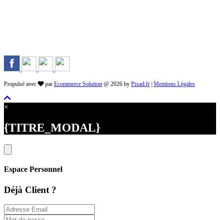
Rejoignez-nous sur les Réseaux
Propulsé avec
par
Ecommerce Solution
@ 2026 by
Pixad.fr
|
Mentions Légales
×
{TITRE_MODAL}
Espace Personnel
Déjà Client ?