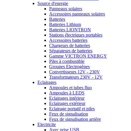
Source d'energie
Panneaux solaires
Accessoires panneaux solaires
Batteries
Batteries Lithium
Batteries LIONTRON
Stations électriques portables
Accessoires batteries
Chargeurs de batteries
Séparateurs de batteries
Gamme VICTRON ENERGY
Piles à combustible
Groupes Electrogènes
Convertisseurs 12V - 230V
Transformateurs 230V - 12V
Eclairages
Ampoules et tubes fluo
Ampoules à LEDS
Eclairages intérieur
Eclairages extérieur
Eclairage portatif et piles
Feux de signalisation
Feux de signalisation arrière
Electricite
Avec prise USB