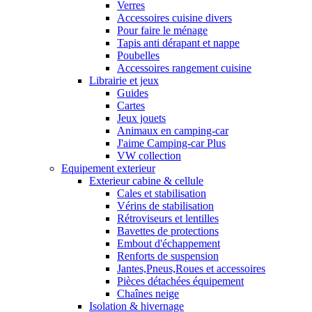
Verres
Accessoires cuisine divers
Pour faire le ménage
Tapis anti dérapant et nappe
Poubelles
Accessoires rangement cuisine
Librairie et jeux
Guides
Cartes
Jeux jouets
Animaux en camping-car
J'aime Camping-car Plus
VW collection
Equipement exterieur
Exterieur cabine & cellule
Cales et stabilisation
Vérins de stabilisation
Rétroviseurs et lentilles
Bavettes de protections
Embout d'échappement
Renforts de suspension
Jantes,Pneus,Roues et accessoires
Pièces détachées équipement
Chaînes neige
Isolation & hivernage