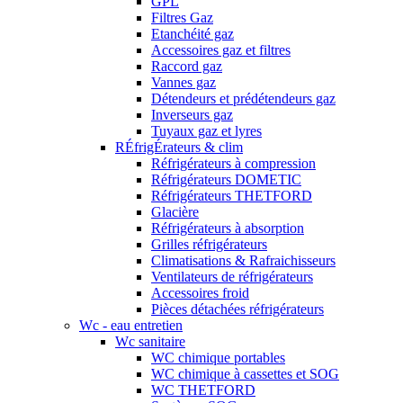
GPL
Filtres Gaz
Etanchéité gaz
Accessoires gaz et filtres
Raccord gaz
Vannes gaz
Détendeurs et prédétendeurs gaz
Inverseurs gaz
Tuyaux gaz et lyres
RÉfrigÉrateurs & clim
Réfrigérateurs à compression
Réfrigérateurs DOMETIC
Réfrigérateurs THETFORD
Glacière
Réfrigérateurs à absorption
Grilles réfrigérateurs
Climatisations & Rafraichisseurs
Ventilateurs de réfrigérateurs
Accessoires froid
Pièces détachées réfrigérateurs
Wc - eau entretien
Wc sanitaire
WC chimique portables
WC chimique à cassettes et SOG
WC THETFORD