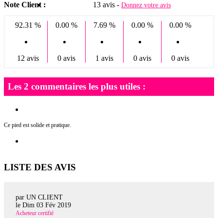
Note Client :
13 avis -
Donnez votre avis
92.31 %
0.00 %
7.69 %
0.00 %
0.00 %
12 avis
0 avis
1 avis
0 avis
0 avis
Les 2 commentaires les plus utiles :
Ce pied est solide et pratique.
LISTE DES AVIS
par UN CLIENT
le
Dim 03 Fév 2019
Acheteur certifié