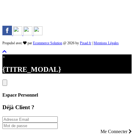
Rejoignez-nous sur les Réseaux
Propulsé avec
par
Ecommerce Solution
@ 2026 by
Pixad.fr
|
Mentions Légales
×
{TITRE_MODAL}
Espace Personnel
Déjà Client ?
Me Connecter