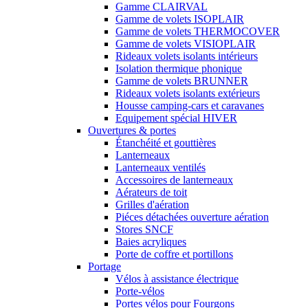
Gamme CLAIRVAL
Gamme de volets ISOPLAIR
Gamme de volets THERMOCOVER
Gamme de volets VISIOPLAIR
Rideaux volets isolants intérieurs
Isolation thermique phonique
Gamme de volets BRUNNER
Rideaux volets isolants extérieurs
Housse camping-cars et caravanes
Equipement spécial HIVER
Ouvertures & portes
Étanchéité et gouttières
Lanterneaux
Lanterneaux ventilés
Accessoires de lanterneaux
Aérateurs de toit
Grilles d'aération
Piéces détachées ouverture aération
Stores SNCF
Baies acryliques
Porte de coffre et portillons
Portage
Vélos à assistance électrique
Porte-vélos
Portes vélos pour Fourgons