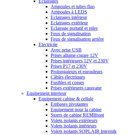
Eclairages
Ampoules et tubes fluo
Ampoules à LEDS
Eclairages intérieur
Eclairages extérieur
Eclairage portatif et piles
Feux de signalisation
Feux de signalisation arrière
Electricite
Avec prise USB
Prises allume-cigare 12V
Prises intérieures 12V et 230V
Prises P17 et 230V
Prolongateurs et enrouleurs
Câbles électriques
Fusibles et cosses
Prises extérieures caravane
Equipement interieur
Equipement cabine & cellule
Embases pivotantes
Equipement pour la cabine
Stores de cabine REMIfront
Volets isolants extérieurs
Volets isolants intérieurs
Volets isolants SOPLAIR Intermik