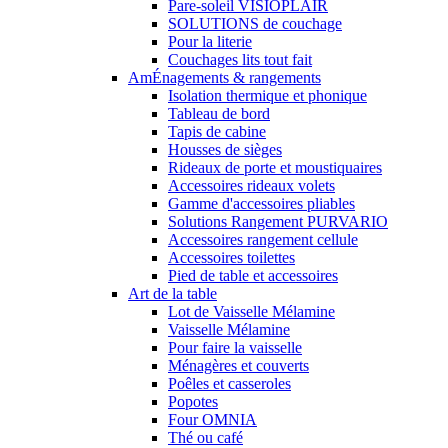
Pare-soleil VISIOPLAIR
SOLUTIONS de couchage
Pour la literie
Couchages lits tout fait
AmÉnagements & rangements
Isolation thermique et phonique
Tableau de bord
Tapis de cabine
Housses de sièges
Rideaux de porte et moustiquaires
Accessoires rideaux volets
Gamme d'accessoires pliables
Solutions Rangement PURVARIO
Accessoires rangement cellule
Accessoires toilettes
Pied de table et accessoires
Art de la table
Lot de Vaisselle Mélamine
Vaisselle Mélamine
Pour faire la vaisselle
Ménagères et couverts
Poêles et casseroles
Popotes
Four OMNIA
Thé ou café