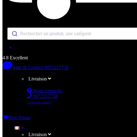
Rechercher un produit, une catégorie
4.8 Excellent
Aide & Contact
0972217738
Livraison
Nous contacter
0972217738
( appel non surtaxé )
Me connecter
Mon Panier
Livraison