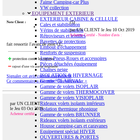
J'aime Camping-car Plus
VW collection
EQUIPEMENT EXTERIEUR
EXTERIEUR CABINE & CELLULE
Note Client :
(
5
)
Cales et stabilisation
par UN CLIENT le
Jeu 10 Oct 2019
Vérins de stabilisation
Acheteur Certifié - Nombre d'avis :
Rétroviseurs et lentilles
Bavettes de protections
fait ressortir l'avant de mon CC.
Embout d'échappement
Renforts de suspension
Jantes,Pneus,Roues et accessoires
protection contre les rayures
Pièces détachées équipement
rajout d'une vis partie montante
Chaînes neige
ISOLATION & HIVERNAGE
Signaler cet avis comme inapproprié
Gamme CLAIRVAL
Ce commentaire a été utile ? Recommander +
Gamme de volets ISOPLAIR
Gamme de volets THERMOCOVER
Gamme de volets VISIOPLAIR
Rideaux volets isolants intérieurs
par UN CLIENT
Isolation thermique phonique
le
Jeu 03 Oct 2019
Acheteur certifié
Gamme de volets BRUNNER
Rideaux volets isolants extérieurs
Housse camping-cars et caravanes
Equipement spécial HIVER
OUVERTURES & PORTES