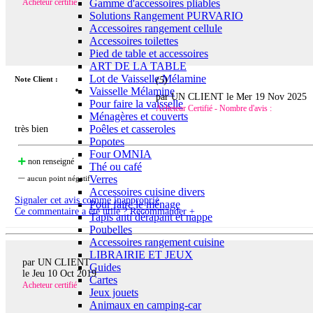
Gamme d'accessoires pliables
Acheteur certifié
Solutions Rangement PURVARIO
Accessoires rangement cellule
Accessoires toilettes
Pied de table et accessoires
ART DE LA TABLE
Lot de Vaisselle Mélamine
Note Client :
(
5
)
Vaisselle Mélamine
par UN CLIENT le
Mer 19 Nov 2025
Pour faire la vaisselle
Acheteur Certifié - Nombre d'avis :
Ménagères et couverts
Poêles et casseroles
très bien
Popotes
Four OMNIA
non renseigné
Thé ou café
Verres
aucun point négatif
Accessoires cuisine divers
Signaler cet avis comme inapproprié
Pour faire le ménage
Ce commentaire a été utile ? Recommander +
Tapis anti dérapant et nappe
Poubelles
Accessoires rangement cuisine
LIBRAIRIE ET JEUX
par UN CLIENT
Guides
le
Jeu 10 Oct 2019
Cartes
Acheteur certifié
Jeux jouets
Animaux en camping-car