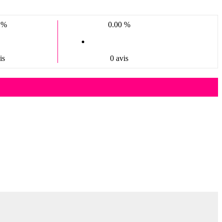
 %
0.00 %
is
0 avis