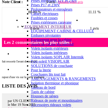
Prises intérieures 12V et 230V
Note Client :
9 avis -
Donnez votre avis
Prises P17 et 230V
Prolongateurs et enrouleurs
88.89 %
11.11 %
Câbles électriques
Fusibles et cosses
Prises extérieures caravane
EQUIPEMENT INTERIEUR
8 avis
1 avis
EQUIPEMENT CABINE & CELLULE
Embases pivotantes
Equipement pour la cabine
Les 2 commentaires les plus utiles :
Stores de cabine REMIfront
Volets isolants extérieurs
Volets isolants intérieurs
Volets isolants SOPLAIR Intermik
Pare-soleil VISIOPLAIR
fait ressortir l'avant de mon CC.
SOLUTIONS de couchage
Pour la literie
Couchages lits tout fait
rajout d'une vis sur la partie montante.
AMÉNAGEMENTS & RANGEMENTS
Isolation thermique et phonique
LISTE DES AVIS
Tableau de bord
Tapis de cabine
Housses de sièges
Rideaux de porte et moustiquaires
par UN CLIENT
Accessoires rideaux volets
le
Mer 19 Nov 2025