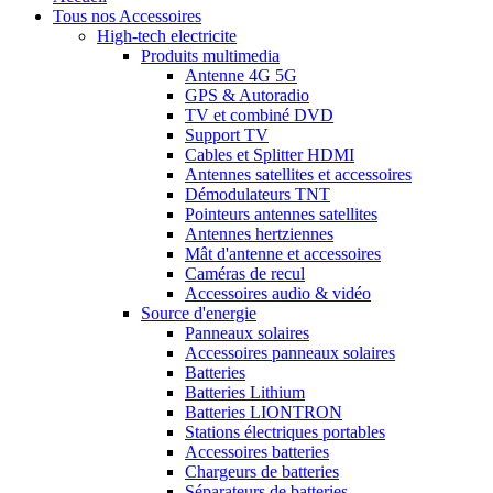
Tous nos Accessoires
High-tech electricite
Produits multimedia
Antenne 4G 5G
GPS & Autoradio
TV et combiné DVD
Support TV
Cables et Splitter HDMI
Antennes satellites et accessoires
Démodulateurs TNT
Pointeurs antennes satellites
Antennes hertziennes
Mât d'antenne et accessoires
Caméras de recul
Accessoires audio & vidéo
Source d'energie
Panneaux solaires
Accessoires panneaux solaires
Batteries
Batteries Lithium
Batteries LIONTRON
Stations électriques portables
Accessoires batteries
Chargeurs de batteries
Séparateurs de batteries