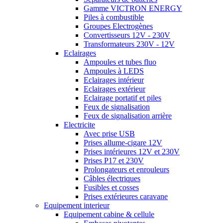
Gamme VICTRON ENERGY
Piles à combustible
Groupes Electrogènes
Convertisseurs 12V - 230V
Transformateurs 230V - 12V
Eclairages
Ampoules et tubes fluo
Ampoules à LEDS
Eclairages intérieur
Eclairages extérieur
Eclairage portatif et piles
Feux de signalisation
Feux de signalisation arrière
Electricite
Avec prise USB
Prises allume-cigare 12V
Prises intérieures 12V et 230V
Prises P17 et 230V
Prolongateurs et enrouleurs
Câbles électriques
Fusibles et cosses
Prises extérieures caravane
Equipement interieur
Equipement cabine & cellule