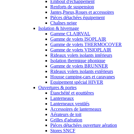
Embout d'échappement
Renforts de suspension
Jantes,Pneus,Roues et accessoires
Pièces détachées équipement
Chaînes neige
Isolation & hivernage
Gamme CLAIRVAL
Gamme de volets ISOPLAIR
Gamme de volets THERMOCOVER
Gamme de volets VISIOPLAIR
Rideaux volets isolants intérieurs
Isolation thermique phonique
Gamme de volets BRUNNER
Rideaux volets isolants extérieurs
Housse camping-cars et caravanes
Equipement spécial HIVER
Ouvertures & portes
Étanchéité et gouttières
Lanterneaux
Lanterneaux ventilés
Accessoires de lanterneaux
Aérateurs de toit
Grilles d'aération
Piéces détachées ouverture aération
Stores SNCF