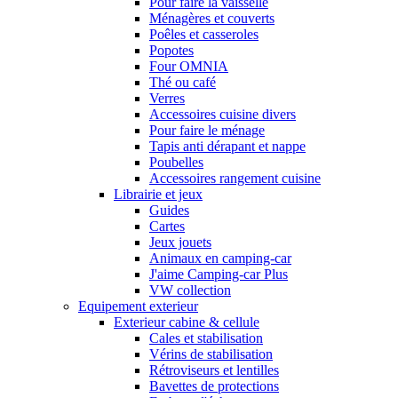
Pour faire la vaisselle
Ménagères et couverts
Poêles et casseroles
Popotes
Four OMNIA
Thé ou café
Verres
Accessoires cuisine divers
Pour faire le ménage
Tapis anti dérapant et nappe
Poubelles
Accessoires rangement cuisine
Librairie et jeux
Guides
Cartes
Jeux jouets
Animaux en camping-car
J'aime Camping-car Plus
VW collection
Equipement exterieur
Exterieur cabine & cellule
Cales et stabilisation
Vérins de stabilisation
Rétroviseurs et lentilles
Bavettes de protections