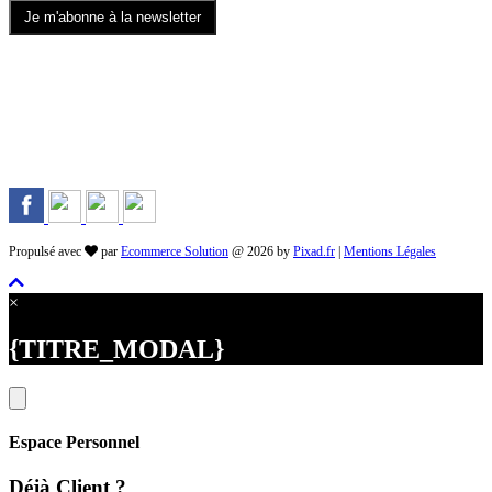
Rejoignez-nous sur les Réseaux
Propulsé avec
par
Ecommerce Solution
@ 2026 by
Pixad.fr
|
Mentions Légales
×
{TITRE_MODAL}
Espace Personnel
Déjà Client ?