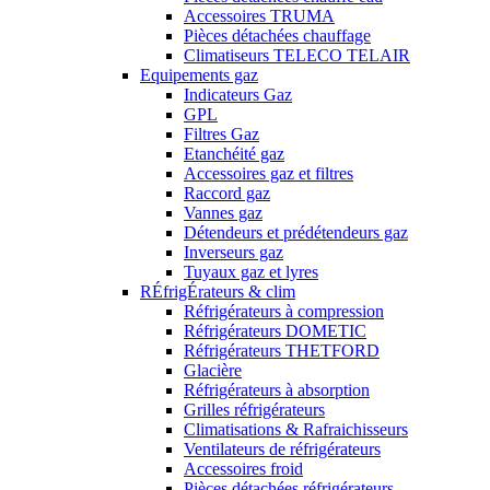
Accessoires TRUMA
Pièces détachées chauffage
Climatiseurs TELECO TELAIR
Equipements gaz
Indicateurs Gaz
GPL
Filtres Gaz
Etanchéité gaz
Accessoires gaz et filtres
Raccord gaz
Vannes gaz
Détendeurs et prédétendeurs gaz
Inverseurs gaz
Tuyaux gaz et lyres
RÉfrigÉrateurs & clim
Réfrigérateurs à compression
Réfrigérateurs DOMETIC
Réfrigérateurs THETFORD
Glacière
Réfrigérateurs à absorption
Grilles réfrigérateurs
Climatisations & Rafraichisseurs
Ventilateurs de réfrigérateurs
Accessoires froid
Pièces détachées réfrigérateurs