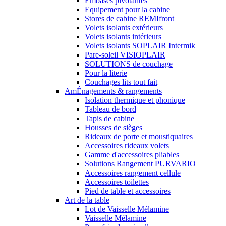
Embases pivotantes
Equipement pour la cabine
Stores de cabine REMIfront
Volets isolants extérieurs
Volets isolants intérieurs
Volets isolants SOPLAIR Intermik
Pare-soleil VISIOPLAIR
SOLUTIONS de couchage
Pour la literie
Couchages lits tout fait
AmÉnagements & rangements
Isolation thermique et phonique
Tableau de bord
Tapis de cabine
Housses de sièges
Rideaux de porte et moustiquaires
Accessoires rideaux volets
Gamme d'accessoires pliables
Solutions Rangement PURVARIO
Accessoires rangement cellule
Accessoires toilettes
Pied de table et accessoires
Art de la table
Lot de Vaisselle Mélamine
Vaisselle Mélamine