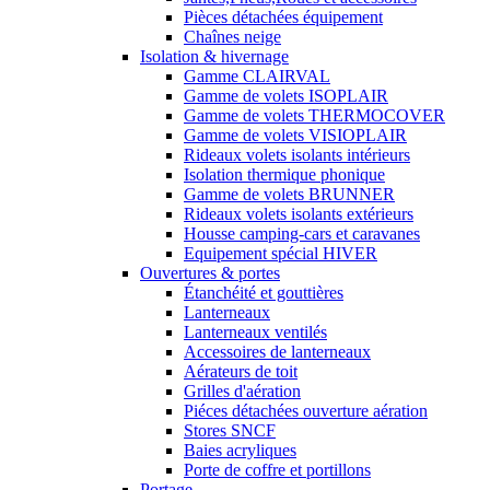
Pièces détachées équipement
Chaînes neige
Isolation & hivernage
Gamme CLAIRVAL
Gamme de volets ISOPLAIR
Gamme de volets THERMOCOVER
Gamme de volets VISIOPLAIR
Rideaux volets isolants intérieurs
Isolation thermique phonique
Gamme de volets BRUNNER
Rideaux volets isolants extérieurs
Housse camping-cars et caravanes
Equipement spécial HIVER
Ouvertures & portes
Étanchéité et gouttières
Lanterneaux
Lanterneaux ventilés
Accessoires de lanterneaux
Aérateurs de toit
Grilles d'aération
Piéces détachées ouverture aération
Stores SNCF
Baies acryliques
Porte de coffre et portillons
Portage