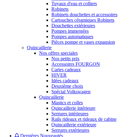
Tuyaux d'eau et colliers
Robinets
Robinets douchettes et accessoires
Cartouches céramiques Robinets
Douchettes extérieures
Pompes immergées
Pompes automatiques
Pièces pompe et vases expansion
Quincaillerie
Nos offres speciales
Nos petits prix
Accessoires FOURGON
Cartes cadeaux
HIVER
Idées cadeaux
Deuxième choix
Spécial Volkswagen
Quincaillerie
Mastics et colles
Quincaillerie intérieure
Serrures intérieures
Rails rideaux et rideaux de cabine
Quincaillerie extérieure
Serrures extérieures
Dernières Nouveautés