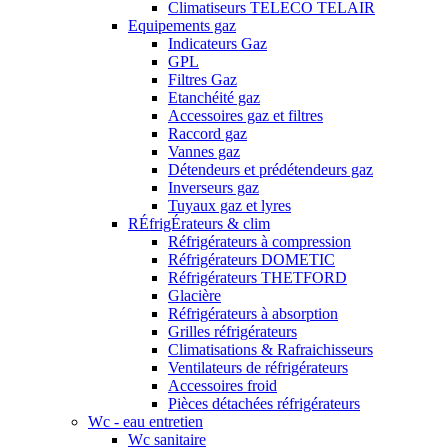
Climatiseurs TELECO TELAIR
Equipements gaz
Indicateurs Gaz
GPL
Filtres Gaz
Etanchéité gaz
Accessoires gaz et filtres
Raccord gaz
Vannes gaz
Détendeurs et prédétendeurs gaz
Inverseurs gaz
Tuyaux gaz et lyres
RÉfrigÉrateurs & clim
Réfrigérateurs à compression
Réfrigérateurs DOMETIC
Réfrigérateurs THETFORD
Glacière
Réfrigérateurs à absorption
Grilles réfrigérateurs
Climatisations & Rafraichisseurs
Ventilateurs de réfrigérateurs
Accessoires froid
Pièces détachées réfrigérateurs
Wc - eau entretien
Wc sanitaire