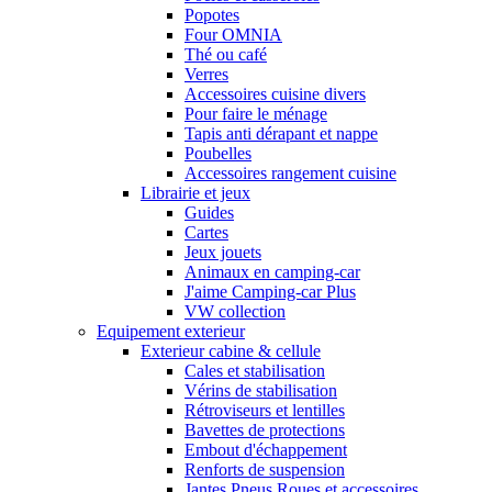
Popotes
Four OMNIA
Thé ou café
Verres
Accessoires cuisine divers
Pour faire le ménage
Tapis anti dérapant et nappe
Poubelles
Accessoires rangement cuisine
Librairie et jeux
Guides
Cartes
Jeux jouets
Animaux en camping-car
J'aime Camping-car Plus
VW collection
Equipement exterieur
Exterieur cabine & cellule
Cales et stabilisation
Vérins de stabilisation
Rétroviseurs et lentilles
Bavettes de protections
Embout d'échappement
Renforts de suspension
Jantes,Pneus,Roues et accessoires