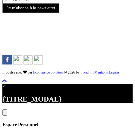
Rejoignez-nous sur les Réseaux
Propulsé avec
par
Ecommerce Solution
@ 2026 by
Pixad.fr
|
Mentions Légales
×
{TITRE_MODAL}
Espace Personnel