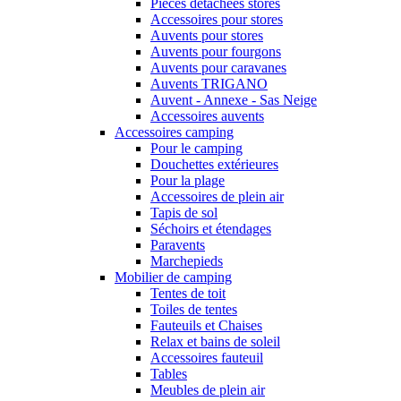
Pièces détachées stores
Accessoires pour stores
Auvents pour stores
Auvents pour fourgons
Auvents pour caravanes
Auvents TRIGANO
Auvent - Annexe - Sas Neige
Accessoires auvents
Accessoires camping
Pour le camping
Douchettes extérieures
Pour la plage
Accessoires de plein air
Tapis de sol
Séchoirs et étendages
Paravents
Marchepieds
Mobilier de camping
Tentes de toit
Toiles de tentes
Fauteuils et Chaises
Relax et bains de soleil
Accessoires fauteuil
Tables
Meubles de plein air