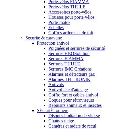
Porte-vélos FIAMMA
Porte-vélos THULE
Accessoires porte-vélos
Housses pour porte-vélos
Porte-motos
Echelles
Coffres arrieres et de toit
Securite & caravane
Protection antivol
Poignées et serrures de sécurité
Serrures HEOSolution
Serrures FIAMMA
Serrures THULE
Serrures IMC Créations
Alarmes et détecteurs gaz
Alarmes THITRONIK
Antivols
Antivol tête d'attelage
Coffre fort et cables antivol
Coques pour rétroviseurs
Répulsifs animaux et insectes
SÉcuritÉ routiere
Disques limitation de vitesse
Chaînes neige
Caméras et radars de recul