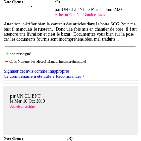
Note Client :
(
3
)
par UN CLIENT le
Mar 21 Juin 2022
Acheteur Certifié - Nombre d'avis :
Attention! vérifier bien le contenu des articles dans la boite SOG Pour ma
part il manquais le rupteur... Donc une fois mis en chantier de pose, il faut
attendre une livraison et c'est le bazar! Documentez vous bien sur la pose
car les documents fournis sont incompréhensibles, mal traduits...
non renseigné
Colis Manque des pièces! Manuel incompréhensible!
Signaler cet avis comme inapproprié
Ce commentaire a été utile ? Recommander +
par UN CLIENT
le
Mer 16 Oct 2019
Acheteur certifié
Note Client :
(
5
)