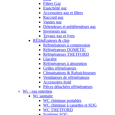
Filtres Gaz
Etanchéité gaz
Accessoires gaz et filtres
Raccord gaz
Vannes gaz
Détendeurs et prédétendeurs gaz
Inverseurs gaz
Tuyaux gaz et lyres
RÉfrigÉrateurs & clim
Réfrigérateurs à compression
Réfrigérateurs DOMETIC
Réfrigérateurs THETFORD
Glacière
Réfrigérateurs à absorption
Grilles réfrigérateurs
Climatisations & Rafraichisseurs
Ventilateurs de réfrigérateurs
Accessoires froid
Pièces détachées réfrigérateurs
Wc - eau entretien
Wc sanitaire
WC chimique portables
WC chimique à cassettes et SOG
WC THETFORD
Systèmes SOG