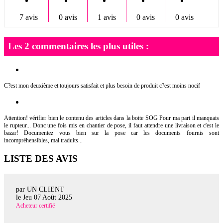
7 avis
0 avis
1 avis
0 avis
0 avis
Les 2 commentaires les plus utiles :
C?est mon deuxième et toujours satisfait et plus besoin de produit c?est moins nocif
Attention! vérifier bien le contenu des articles dans la boite SOG Pour ma part il manquais
le rupteur... Donc une fois mis en chantier de pose, il faut attendre une livraison et c'est le
bazar! Documentez vous bien sur la pose car les documents fournis sont
incompréhensibles, mal traduits...
LISTE DES AVIS
par UN CLIENT
le
Jeu 07 Août 2025
Acheteur certifié