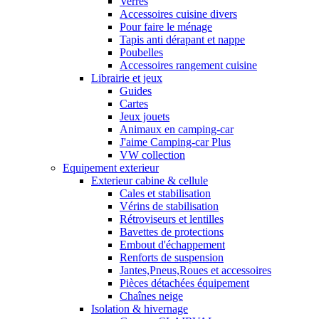
Verres
Accessoires cuisine divers
Pour faire le ménage
Tapis anti dérapant et nappe
Poubelles
Accessoires rangement cuisine
Librairie et jeux
Guides
Cartes
Jeux jouets
Animaux en camping-car
J'aime Camping-car Plus
VW collection
Equipement exterieur
Exterieur cabine & cellule
Cales et stabilisation
Vérins de stabilisation
Rétroviseurs et lentilles
Bavettes de protections
Embout d'échappement
Renforts de suspension
Jantes,Pneus,Roues et accessoires
Pièces détachées équipement
Chaînes neige
Isolation & hivernage