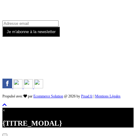
Rejoignez-nous sur les Réseaux
Propulsé avec
par
Ecommerce Solution
@ 2026 by
Pixad.fr
|
Mentions Légales
×
{TITRE_MODAL}