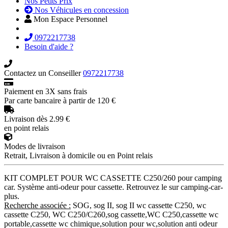
Nos Petits Prix
Nos Véhicules en concession
Mon Espace Personnel
0972217738
Besoin d'aide ?
Contactez un Conseiller
0972217738
Paiement en 3X sans frais
Par carte bancaire à partir de 120 €
Livraison dès 2.99 €
en point relais
Modes de livraison
Retrait, Livraison à domicile ou en Point relais
KIT COMPLET POUR WC CASSETTE C250/260 pour camping
car. Système anti-odeur pour cassette. Retrouvez le sur camping-car-
plus.
Recherche associée :
SOG, sog II, sog II wc cassette C250, wc
cassette C250, WC C250/C260,sog cassette,WC C250,cassette wc
portable,cassette wc chimique,solution pour wc,solution anti odeur