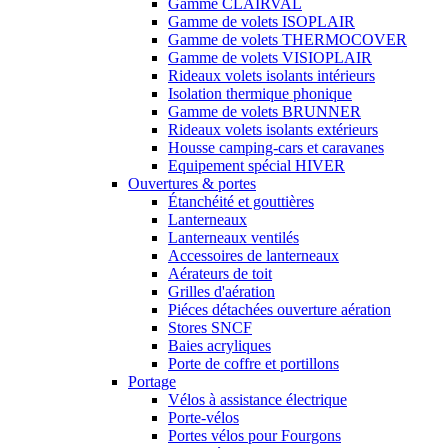
Gamme CLAIRVAL
Gamme de volets ISOPLAIR
Gamme de volets THERMOCOVER
Gamme de volets VISIOPLAIR
Rideaux volets isolants intérieurs
Isolation thermique phonique
Gamme de volets BRUNNER
Rideaux volets isolants extérieurs
Housse camping-cars et caravanes
Equipement spécial HIVER
Ouvertures & portes
Étanchéité et gouttières
Lanterneaux
Lanterneaux ventilés
Accessoires de lanterneaux
Aérateurs de toit
Grilles d'aération
Piéces détachées ouverture aération
Stores SNCF
Baies acryliques
Porte de coffre et portillons
Portage
Vélos à assistance électrique
Porte-vélos
Portes vélos pour Fourgons