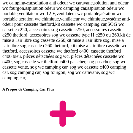
wc camping-car,solution anti odeur wc caravane,solution anti odeur
wc fourgon,aspiration odeur wc camping-car,aspiration odeur wc
portable,ventilateur wc 12 V,ventilateur wc portable,aération wc
portable aération wc chimique,ventilateur wc chimique,système anti-
odeur pour cassette thetford,kit cassette wc camping-car,SOG wc
cassette c250, accessoires sog cassette c250, accessoires cassette
c250 thetford, accessoires sog wc cassette type H c250 ou 260,kit de
mise a l'air libre sog cassette c260,kit mise a l'air libre sog, mise a
l'air libre sog cassette c260 thetford, kit mise a lair libre cassette wc
thetford, accessoires cassette wc thetford c400, cassette thetford
c400 bleu, pièces détachées sog wc, pièces détachées cassette wc
c400, sog cassette wc thetford c400 pas cher, sog pas cher, sog wc
cassette vente, sog wc camping car, sog wc cassette c400 camping
car, sog camping car, sog fourgon, sog wc caravane, sog wc
camping car,
A Propos de Camping Car Plus