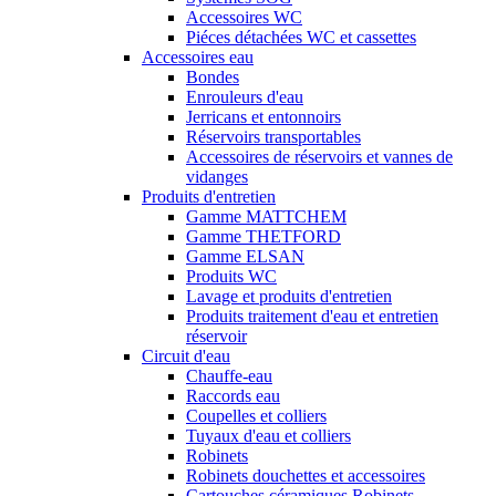
Accessoires WC
Piéces détachées WC et cassettes
Accessoires eau
Bondes
Enrouleurs d'eau
Jerricans et entonnoirs
Réservoirs transportables
Accessoires de réservoirs et vannes de
vidanges
Produits d'entretien
Gamme MATTCHEM
Gamme THETFORD
Gamme ELSAN
Produits WC
Lavage et produits d'entretien
Produits traitement d'eau et entretien
réservoir
Circuit d'eau
Chauffe-eau
Raccords eau
Coupelles et colliers
Tuyaux d'eau et colliers
Robinets
Robinets douchettes et accessoires
Cartouches céramiques Robinets