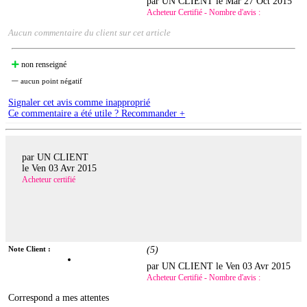
par UN CLIENT le
Mar 27 Oct 2015
Acheteur Certifié - Nombre d'avis :
Aucun commentaire du client sur cet article
non renseigné
aucun point négatif
Signaler cet avis comme inapproprié
Ce commentaire a été utile ? Recommander +
par UN CLIENT
le
Ven 03 Avr 2015
Acheteur certifié
Note Client :
(
5
)
par UN CLIENT le
Ven 03 Avr 2015
Acheteur Certifié - Nombre d'avis :
Correspond a mes attentes