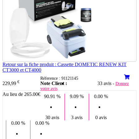
Retour sur la fiche produit : Cassette DOMETIC RENEW KIT
CT3000 et CT4000
Réference : 91121145
€
Note Client :
33 avis -
229,99
Donnez
votre avis
Au lieu de 265.00€
90.91 %
9.09 %
0.00 %
30 avis
3 avis
0 avis
0.00 %
0.00 %