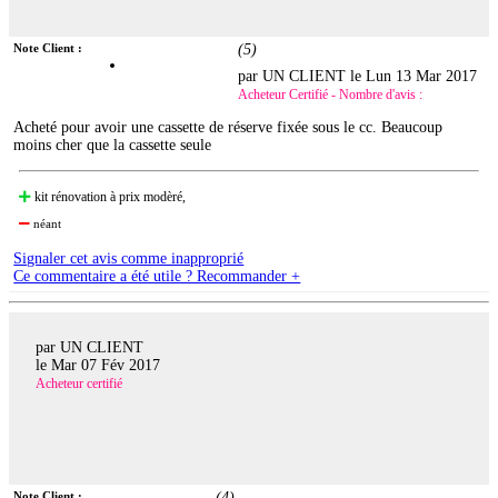
Note Client :
(
5
)
par UN CLIENT le
Lun 13 Mar 2017
Acheteur Certifié - Nombre d'avis :
Acheté pour avoir une cassette de réserve fixée sous le cc. Beaucoup
moins cher que la cassette seule
kit rénovation à prix modèré,
néant
Signaler cet avis comme inapproprié
Ce commentaire a été utile ? Recommander +
par UN CLIENT
le
Mar 07 Fév 2017
Acheteur certifié
Note Client :
(
4
)