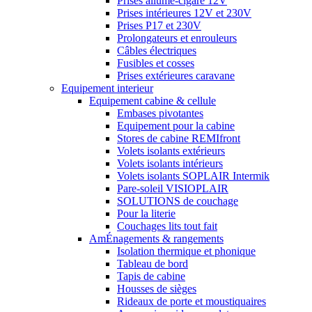
Prises allume-cigare 12V
Prises intérieures 12V et 230V
Prises P17 et 230V
Prolongateurs et enrouleurs
Câbles électriques
Fusibles et cosses
Prises extérieures caravane
Equipement interieur
Equipement cabine & cellule
Embases pivotantes
Equipement pour la cabine
Stores de cabine REMIfront
Volets isolants extérieurs
Volets isolants intérieurs
Volets isolants SOPLAIR Intermik
Pare-soleil VISIOPLAIR
SOLUTIONS de couchage
Pour la literie
Couchages lits tout fait
AmÉnagements & rangements
Isolation thermique et phonique
Tableau de bord
Tapis de cabine
Housses de sièges
Rideaux de porte et moustiquaires