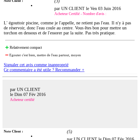
Note Client :
(
3
)
par UN CLIENT le
Ven 03 Juin 2016
Acheteur Certifié - Nombre d'avis :
L' égouttoir piscine, comme je l'appelle, ne retient pas l'eau. Il n'y à pas
de réservoir, donc l'eau coule au centre. Vous êtes bon pour mettre un
torchon en dessous et de l'essorer par la suite. Pas très pratique.
Relativement compact
Egouter c'est bien, mettre de l'eau partout, moyen
Signaler cet avis comme inapproprié
Ce commentaire a été utile ? Recommander +
par UN CLIENT
le
Dim 07 Fév 2016
Acheteur certifié
Note Client :
(
5
)
par UN CLIENT le
Dim 07 Fév 2016