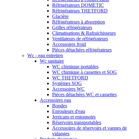
Réfrigérateurs DOMETIC
Réfrigérateurs THETFORD
Glacière
Réfrigérateurs à absorption
Grilles réfrigérateurs
Climatisations & Rafraichisseurs
Ventilateurs de réfrigérateurs
Accessoires froid
Pièces détachées réfrigérateurs
Wc - eau entretien
Wc sanitaire
WC chimique portables
WC chimique à cassettes et SOG
WC THETFORD
Systèmes SOG
Accessoires WC
Piéces détachées WC et cassettes
Accessoires eau
Bondes
Enrouleurs d'eau
Jerricans et entonnoirs
Réservoirs transportables
Accessoires de réservoirs et vannes de
vidanges