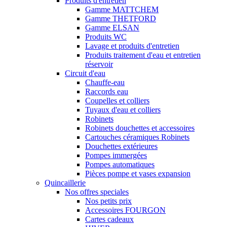
Produits d'entretien
Gamme MATTCHEM
Gamme THETFORD
Gamme ELSAN
Produits WC
Lavage et produits d'entretien
Produits traitement d'eau et entretien
réservoir
Circuit d'eau
Chauffe-eau
Raccords eau
Coupelles et colliers
Tuyaux d'eau et colliers
Robinets
Robinets douchettes et accessoires
Cartouches céramiques Robinets
Douchettes extérieures
Pompes immergées
Pompes automatiques
Pièces pompe et vases expansion
Quincaillerie
Nos offres speciales
Nos petits prix
Accessoires FOURGON
Cartes cadeaux