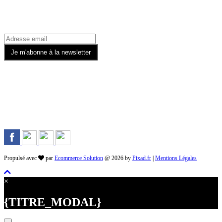
Rejoignez-nous sur les Réseaux
Propulsé avec
par
Ecommerce Solution
@ 2026 by
Pixad.fr
|
Mentions Légales
×
{TITRE_MODAL}