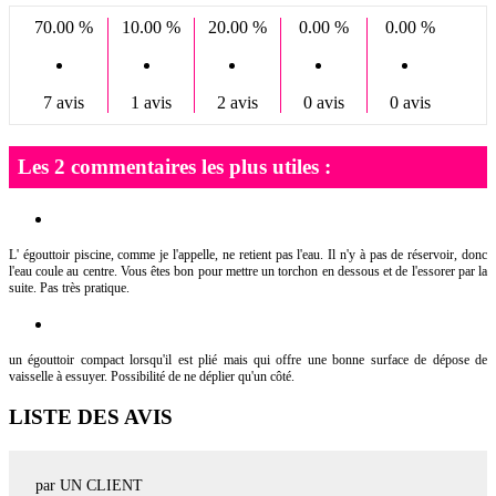
70.00 %
10.00 %
20.00 %
0.00 %
0.00 %
7 avis
1 avis
2 avis
0 avis
0 avis
Les 2 commentaires les plus utiles :
L' égouttoir piscine, comme je l'appelle, ne retient pas l'eau. Il n'y à pas de réservoir, donc
l'eau coule au centre. Vous êtes bon pour mettre un torchon en dessous et de l'essorer par la
suite. Pas très pratique.
un égouttoir compact lorsqu'il est plié mais qui offre une bonne surface de dépose de
vaisselle à essuyer. Possibilité de ne déplier qu'un côté.
LISTE DES AVIS
par UN CLIENT