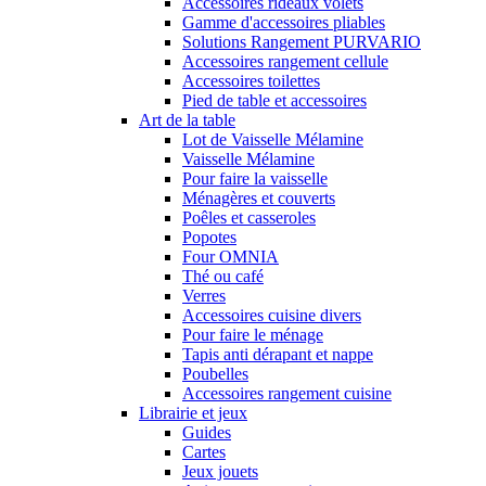
Accessoires rideaux volets
Gamme d'accessoires pliables
Solutions Rangement PURVARIO
Accessoires rangement cellule
Accessoires toilettes
Pied de table et accessoires
Art de la table
Lot de Vaisselle Mélamine
Vaisselle Mélamine
Pour faire la vaisselle
Ménagères et couverts
Poêles et casseroles
Popotes
Four OMNIA
Thé ou café
Verres
Accessoires cuisine divers
Pour faire le ménage
Tapis anti dérapant et nappe
Poubelles
Accessoires rangement cuisine
Librairie et jeux
Guides
Cartes
Jeux jouets