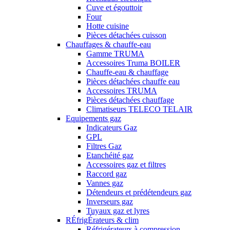
Cuve et égouttoir
Four
Hotte cuisine
Pièces détachées cuisson
Chauffages & chauffe-eau
Gamme TRUMA
Accessoires Truma BOILER
Chauffe-eau & chauffage
Pièces détachées chauffe eau
Accessoires TRUMA
Pièces détachées chauffage
Climatiseurs TELECO TELAIR
Equipements gaz
Indicateurs Gaz
GPL
Filtres Gaz
Etanchéité gaz
Accessoires gaz et filtres
Raccord gaz
Vannes gaz
Détendeurs et prédétendeurs gaz
Inverseurs gaz
Tuyaux gaz et lyres
RÉfrigÉrateurs & clim
Réfrigérateurs à compression