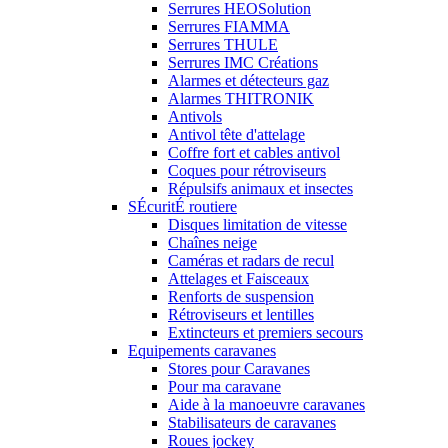
Serrures HEOSolution
Serrures FIAMMA
Serrures THULE
Serrures IMC Créations
Alarmes et détecteurs gaz
Alarmes THITRONIK
Antivols
Antivol tête d'attelage
Coffre fort et cables antivol
Coques pour rétroviseurs
Répulsifs animaux et insectes
SÉcuritÉ routiere
Disques limitation de vitesse
Chaînes neige
Caméras et radars de recul
Attelages et Faisceaux
Renforts de suspension
Rétroviseurs et lentilles
Extincteurs et premiers secours
Equipements caravanes
Stores pour Caravanes
Pour ma caravane
Aide à la manoeuvre caravanes
Stabilisateurs de caravanes
Roues jockey