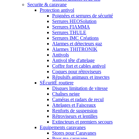
Securite & caravane
Protection antivol
Poignées et serrures de sécurité
Serrures HEOSolution
Serrures FIAMMA
Serrures THULE
Serrures IMC Créations
Alarmes et détecteurs gaz
Alarmes THITRONIK
Antivols
Antivol tête d'attelage
Coffre fort et cables antivol
Coques pour rétroviseurs
Répulsifs animaux et insectes
SÉcuritÉ routiere
Disques limitation de vitesse
Chaînes neige
Caméras et radars de recul
Attelages et Faisceaux
Renforts de suspension
Rétroviseurs et lentilles
Extincteurs et premiers secours
Equipements caravanes
Stores pour Caravanes
Pour ma caravane