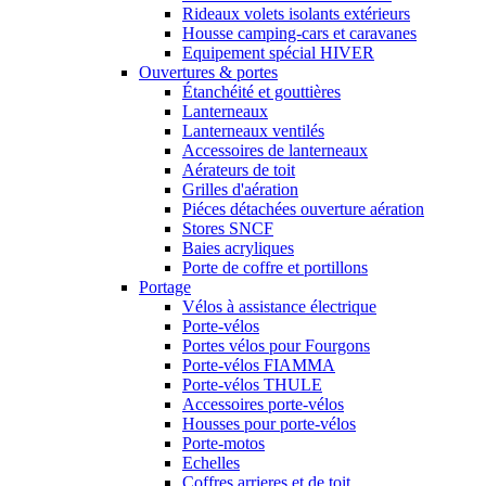
Rideaux volets isolants extérieurs
Housse camping-cars et caravanes
Equipement spécial HIVER
Ouvertures & portes
Étanchéité et gouttières
Lanterneaux
Lanterneaux ventilés
Accessoires de lanterneaux
Aérateurs de toit
Grilles d'aération
Piéces détachées ouverture aération
Stores SNCF
Baies acryliques
Porte de coffre et portillons
Portage
Vélos à assistance électrique
Porte-vélos
Portes vélos pour Fourgons
Porte-vélos FIAMMA
Porte-vélos THULE
Accessoires porte-vélos
Housses pour porte-vélos
Porte-motos
Echelles
Coffres arrieres et de toit