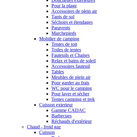
Douchettes extérieures
Pour la plage
Accessoires de plein air
Tapis de sol
Séchoirs et étendages
Paravents
Marchepieds
Mobilier de camping
Tentes de toit
Toiles de tentes
Fauteuils et Chaises
Relax et bains de soleil
Accessoires fauteuil
Tables
Meubles de plein air
Pour garder au frais
WC pour le camping
Pour laver et sécher
Tentes camping et trek
Cuisson exterieur
Gamme CADAC
Barbecues
Réchauds d'extérieur
Chaud - froid gaz
Cuisson