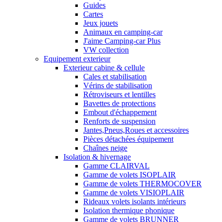
Guides
Cartes
Jeux jouets
Animaux en camping-car
J'aime Camping-car Plus
VW collection
Equipement exterieur
Exterieur cabine & cellule
Cales et stabilisation
Vérins de stabilisation
Rétroviseurs et lentilles
Bavettes de protections
Embout d'échappement
Renforts de suspension
Jantes,Pneus,Roues et accessoires
Pièces détachées équipement
Chaînes neige
Isolation & hivernage
Gamme CLAIRVAL
Gamme de volets ISOPLAIR
Gamme de volets THERMOCOVER
Gamme de volets VISIOPLAIR
Rideaux volets isolants intérieurs
Isolation thermique phonique
Gamme de volets BRUNNER