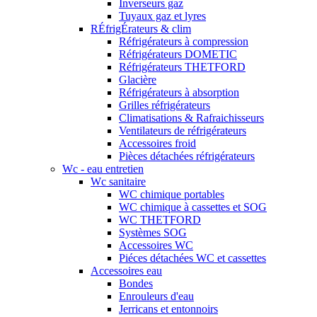
Inverseurs gaz
Tuyaux gaz et lyres
RÉfrigÉrateurs & clim
Réfrigérateurs à compression
Réfrigérateurs DOMETIC
Réfrigérateurs THETFORD
Glacière
Réfrigérateurs à absorption
Grilles réfrigérateurs
Climatisations & Rafraichisseurs
Ventilateurs de réfrigérateurs
Accessoires froid
Pièces détachées réfrigérateurs
Wc - eau entretien
Wc sanitaire
WC chimique portables
WC chimique à cassettes et SOG
WC THETFORD
Systèmes SOG
Accessoires WC
Piéces détachées WC et cassettes
Accessoires eau
Bondes
Enrouleurs d'eau
Jerricans et entonnoirs