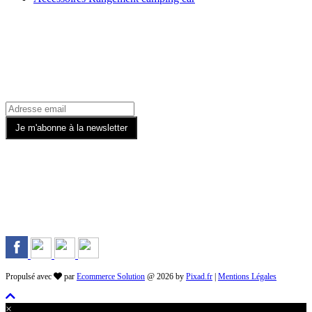
Recevez toutes nos offres par email
Rejoignez-nous sur les Réseaux
Propulsé avec
par
Ecommerce Solution
@ 2026 by
Pixad.fr
|
Mentions Légales
×