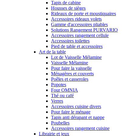
Tapis de cabine
Housses de sièges
Rideaux de porte et moustiquaires
Accessoires rideaux volets
Gamme d'accessoires pliables
Solutions Rangement PURVARIO
Accessoires rangement cellule
Accessoires toilettes
Pied de table et accessoires
Art de la table
Lot de Vaisselle Mélamine
Vaisselle Mélamine
Pour faire la vaisselle
Ménagères et couverts
Poêles et casseroles
Popotes
Four OMNIA
Thé ou café
Verres
Accessoires cuisine divers
Pour faire le ménage
Tapis anti dérapant et nappe
Poubelles
Accessoires rangement cuisine
Librairie et jeux