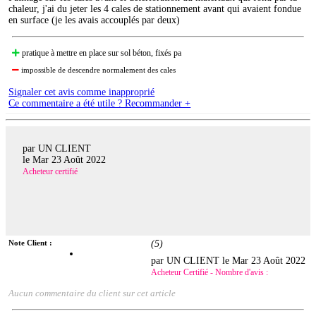
chaleur, j'ai du jeter les 4 cales de stationnement avant qui avaient fondue
en surface (je les avais accouplés par deux)
pratique à mettre en place sur sol béton, fixés pa
impossible de descendre normalement des cales
Signaler cet avis comme inapproprié
Ce commentaire a été utile ? Recommander +
par UN CLIENT
le
Mar 23 Août 2022
Acheteur certifié
Note Client :
(
5
)
par UN CLIENT le
Mar 23 Août 2022
Acheteur Certifié - Nombre d'avis :
Aucun commentaire du client sur cet article