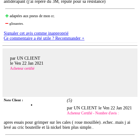
antidérapant (j'ai repéré du 3M, réputé pour sa résistance)
adaptées aux pneus de mon cc.
glissantes.
Signaler cet avis comme inapproprié
Ce commentaire a été utile ? Recommander +
par UN CLIENT
le
Ven 22 Jan 2021
Acheteur certifié
Note Client :
(
5
)
par UN CLIENT le
Ven 22 Jan 2021
Acheteur Certifié - Nombre d'avis :
apres essais pour grimper sur les cales ( roue mouillée)..echec..mais j ai
levé au cric bouteille et là nickel bien plus simple..