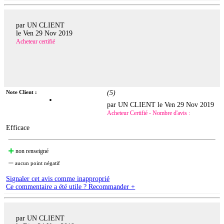
par UN CLIENT
le
Ven 29 Nov 2019
Acheteur certifié
Note Client :
(
5
)
par UN CLIENT le
Ven 29 Nov 2019
Acheteur Certifié - Nombre d'avis :
Efficace
non renseigné
aucun point négatif
Signaler cet avis comme inapproprié
Ce commentaire a été utile ? Recommander +
par UN CLIENT