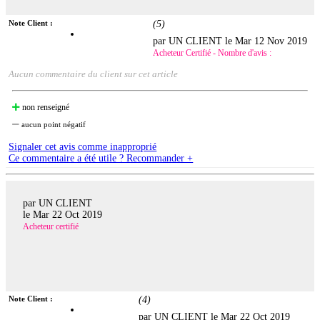
Note Client :
(
5
)
par UN CLIENT le
Mar 12 Nov 2019
Acheteur Certifié - Nombre d'avis :
Aucun commentaire du client sur cet article
non renseigné
aucun point négatif
Signaler cet avis comme inapproprié
Ce commentaire a été utile ? Recommander +
par UN CLIENT
le
Mar 22 Oct 2019
Acheteur certifié
Note Client :
(
4
)
par UN CLIENT le
Mar 22 Oct 2019