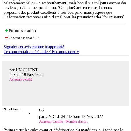
balancement: tel qu'un embourbement, mais bon il y a toujours encore des
novices ;-) Je ne met pas du tout 'CampincCar+ en cause, ils nous
proposent des produit excellents à très bon prix, mais j'espère que
l'information remontera afin d'améliorer les prestations des 'fournisseurs'
Fixation sur sol dur
Concept pas abouti !!!
Signaler cet avis comme inapproprié
Ce commentaire a été utile ? Recommander +
par UN CLIENT
le
Sam 19 Nov 2022
Acheteur certifié
Note Client :
(
1
)
par UN CLIENT le
Sam 19 Nov 2022
Acheteur Certifié - Nombre d'avis :
Patinage sur les cales avant et détérioration du matériaux qui fond par la