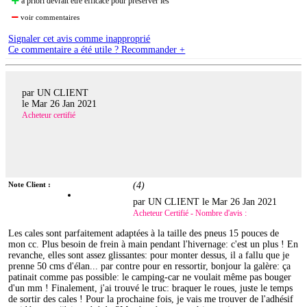
à priori devrait être efficace pour préserver les
voir commentaires
Signaler cet avis comme inapproprié
Ce commentaire a été utile ? Recommander +
par UN CLIENT
le
Mar 26 Jan 2021
Acheteur certifié
Note Client :
(
4
)
par UN CLIENT le
Mar 26 Jan 2021
Acheteur Certifié - Nombre d'avis :
Les cales sont parfaitement adaptées à la taille des pneus 15 pouces de
mon cc. Plus besoin de frein à main pendant l'hivernage: c'est un plus ! En
revanche, elles sont assez glissantes: pour monter dessus, il a fallu que je
prenne 50 cms d'élan... par contre pour en ressortir, bonjour la galère: ça
patinait comme pas possible: le camping-car ne voulait même pas bouger
d'un mm ! Finalement, j'ai trouvé le truc: braquer le roues, juste le temps
de sortir des cales ! Pour la prochaine fois, je vais me trouver de l'adhésif