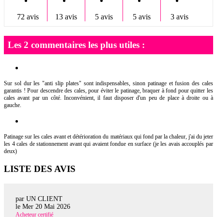
72 avis
13 avis
5 avis
5 avis
3 avis
Les 2 commentaires les plus utiles :
Sur sol dur les "anti slip plates" sont indispensables, sinon patinage et fusion des cales
garantis ! Pour descendre des cales, pour éviter le patinage, braquer à fond pour quitter les
cales avant par un côté. Inconvénient, il faut disposer d'un peu de place à droite ou à
gauche.
Patinage sur les cales avant et détérioration du matériaux qui fond par la chaleur, j'ai du jeter
les 4 cales de stationnement avant qui avaient fondue en surface (je les avais accouplés par
deux)
LISTE DES AVIS
par UN CLIENT
le
Mer 20 Mai 2026
Acheteur certifié