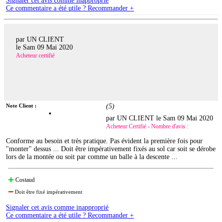
Signaler cet avis comme inapproprié
Ce commentaire a été utile ? Recommander +
par UN CLIENT
le
Sam 09 Mai 2020
Acheteur certifié
Note Client :
(
5
)
par UN CLIENT le
Sam 09 Mai 2020
Acheteur Certifié - Nombre d'avis :
Conforme au besoin et très pratique. Pas évident la première fois pour
"monter" dessus ... Doit être impérativement fixés au sol car soit se dérobe
lors de la montée ou soit par comme un balle à la descente ...
Costaud
Doit être fixé impérativement
Signaler cet avis comme inapproprié
Ce commentaire a été utile ? Recommander +