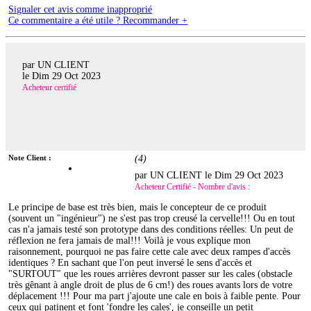
Signaler cet avis comme inapproprié
Ce commentaire a été utile ? Recommander +
par UN CLIENT
le
Dim 29 Oct 2023
Acheteur certifié
Note Client :
(
4
)
par UN CLIENT le
Dim 29 Oct 2023
Acheteur Certifié - Nombre d'avis :
Le principe de base est très bien, mais le concepteur de ce produit
(souvent un "ingénieur") ne s'est pas trop creusé la cervelle!!! Ou en tout
cas n'a jamais testé son prototype dans des conditions réelles: Un peut de
réflexion ne fera jamais de mal!!! Voilà je vous explique mon
raisonnement, pourquoi ne pas faire cette cale avec deux rampes d'accès
identiques ? En sachant que l'on peut inversé le sens d'accès et
"SURTOUT" que les roues arrières devront passer sur les cales (obstacle
très gênant à angle droit de plus de 6 cm!) des roues avants lors de votre
déplacement !!! Pour ma part j'ajoute une cale en bois à faible pente. Pour
ceux qui patinent et font 'fondre les cales', je conseille un petit