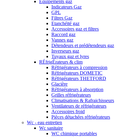
Equipements gaz
Indicateurs Gaz
GPL
Filtres Gaz
Etanchéité gaz
Accessoires gaz et filtres
Raccord gaz
Vannes gaz
Détendeurs et prédétendeurs gaz
Inverseurs gaz
Tuyaux gaz et lyres
RÉfrigÉrateurs & clim
Réfrigérateurs à compression
Réfrigérateurs DOMETIC
Réfrigérateurs THETFORD
Glacière
Réfrigérateurs à absorption
Grilles réfrigérateurs
Climatisations & Rafraichisseurs
Ventilateurs de réfrigérateurs
Accessoires froid
Pièces détachées réfrigérateurs
Wc - eau entretien
Wc sanitaire
WC chimique portables