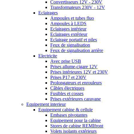
Convertisseurs 12V - 230V
Transformateurs 230V - 12V
Eclairages
Ampoules et tubes fluo
Ampoules à LEDS
Eclairages intérieur
Eclairages extérieur
Eclairage portatif et piles
Feux de signalisation
Feux de signalisation arrière
Electricite
Avec prise USB
Prises allume-cigare 12V
Prises intérieures 12V et 230V
Prises P17 et 230V
Prolongateurs et enrouleurs
Câbles électriques
Fusibles et cosses
Prises extérieures caravane
Equipement interieur
Equipement cabine & cellule
Embases pivotantes
Equipement pour la cabine
Stores de cabine REMIfront
Volets isolants extérieurs