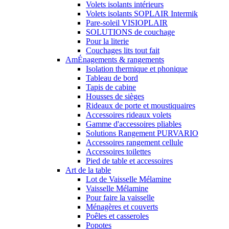
Volets isolants intérieurs
Volets isolants SOPLAIR Intermik
Pare-soleil VISIOPLAIR
SOLUTIONS de couchage
Pour la literie
Couchages lits tout fait
AmÉnagements & rangements
Isolation thermique et phonique
Tableau de bord
Tapis de cabine
Housses de sièges
Rideaux de porte et moustiquaires
Accessoires rideaux volets
Gamme d'accessoires pliables
Solutions Rangement PURVARIO
Accessoires rangement cellule
Accessoires toilettes
Pied de table et accessoires
Art de la table
Lot de Vaisselle Mélamine
Vaisselle Mélamine
Pour faire la vaisselle
Ménagères et couverts
Poêles et casseroles
Popotes