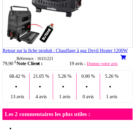
Retour sur la fiche produit : Chauffage à gaz Devil Heater 1200W
Réference : 16111221
€
Note Client :
19 avis -
79,90
Donnez votre avis
68.42 %
21.05 %
5.26 %
0.00 %
5.26 %
13 avis
4 avis
1 avis
0 avis
1 avis
Les 2 commentaires les plus utiles :