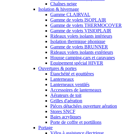
Chaînes neige
Isolation & hivernage
Gamme CLAIRVAL
Gamme de volets ISOPLAIR
Gamme de volets THERMOCOVER
Gamme de volets VISIOPLAIR
Rideaux volets isolants intérieurs
Isolation thermique phonique
Gamme de volets BRUNNER
Rideaux volets isolants extérieurs
Housse camping-cars et caravanes
Equipement spécial HIVER
Ouvertures & portes
Étanchéité et gouttières
Lanterneaux
Lanterneaux ventilés
Accessoires de lanterneaux
Aérateurs de toit
Grilles d'aération
Piéces détachées ouverture aération
Stores SNCF
Baies acryliques
Porte de coffre et portillons
Portage
Vélos à assistance électrique