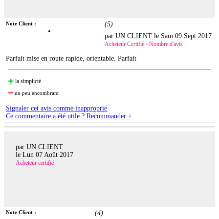
Note Client :
(
5
)
par UN CLIENT le
Sam 09 Sept 2017
Acheteur Certifié - Nombre d'avis :
Parfait mise en route rapide, orientable. Parfait
la simplicté
un peu encombrant
Signaler cet avis comme inapproprié
Ce commentaire a été utile ? Recommander +
par UN CLIENT
le
Lun 07 Août 2017
Acheteur certifié
Note Client :
(
4
)