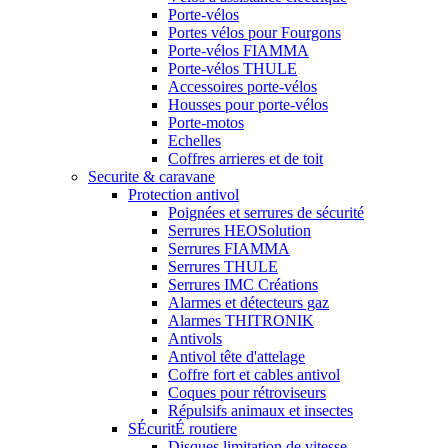
Porte-vélos
Portes vélos pour Fourgons
Porte-vélos FIAMMA
Porte-vélos THULE
Accessoires porte-vélos
Housses pour porte-vélos
Porte-motos
Echelles
Coffres arrieres et de toit
Securite & caravane
Protection antivol
Poignées et serrures de sécurité
Serrures HEOSolution
Serrures FIAMMA
Serrures THULE
Serrures IMC Créations
Alarmes et détecteurs gaz
Alarmes THITRONIK
Antivols
Antivol tête d'attelage
Coffre fort et cables antivol
Coques pour rétroviseurs
Répulsifs animaux et insectes
SÉcuritÉ routiere
Disques limitation de vitesse