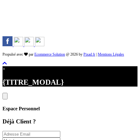
Rejoignez-nous sur les Réseaux
Propulsé avec
par
Ecommerce Solution
@ 2026 by
Pixad.fr
|
Mentions Légales
×
{TITRE_MODAL}
Espace Personnel
Déjà Client ?