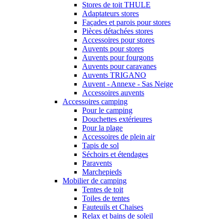
Stores de toit THULE
Adaptateurs stores
Façades et parois pour stores
Pièces détachées stores
Accessoires pour stores
Auvents pour stores
Auvents pour fourgons
Auvents pour caravanes
Auvents TRIGANO
Auvent - Annexe - Sas Neige
Accessoires auvents
Accessoires camping
Pour le camping
Douchettes extérieures
Pour la plage
Accessoires de plein air
Tapis de sol
Séchoirs et étendages
Paravents
Marchepieds
Mobilier de camping
Tentes de toit
Toiles de tentes
Fauteuils et Chaises
Relax et bains de soleil