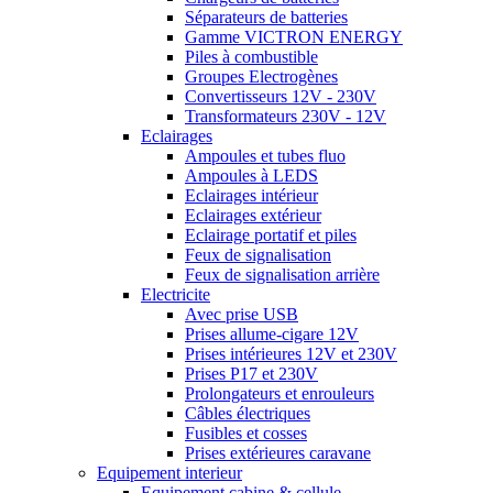
Séparateurs de batteries
Gamme VICTRON ENERGY
Piles à combustible
Groupes Electrogènes
Convertisseurs 12V - 230V
Transformateurs 230V - 12V
Eclairages
Ampoules et tubes fluo
Ampoules à LEDS
Eclairages intérieur
Eclairages extérieur
Eclairage portatif et piles
Feux de signalisation
Feux de signalisation arrière
Electricite
Avec prise USB
Prises allume-cigare 12V
Prises intérieures 12V et 230V
Prises P17 et 230V
Prolongateurs et enrouleurs
Câbles électriques
Fusibles et cosses
Prises extérieures caravane
Equipement interieur
Equipement cabine & cellule