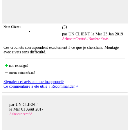
Note Client :
(
5
)
par UN CLIENT le
Mer 23 Jan 2019
Acheteur Certifié - Nombre d'avis :
Ces crochets correspondent exactement à ce que je cherchais. Montage
avec rivets sans difficulté.
non renseigné
aucun point négatif
Signaler cet avis comme inapproprié
Ce commentaire a été utile ? Recommander +
par UN CLIENT
le
Mar 01 Août 2017
Acheteur certifié