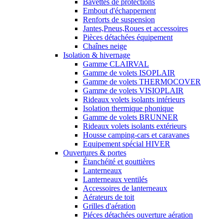
Bavettes de protections
Embout d'échappement
Renforts de suspension
Jantes,Pneus,Roues et accessoires
Pièces détachées équipement
Chaînes neige
Isolation & hivernage
Gamme CLAIRVAL
Gamme de volets ISOPLAIR
Gamme de volets THERMOCOVER
Gamme de volets VISIOPLAIR
Rideaux volets isolants intérieurs
Isolation thermique phonique
Gamme de volets BRUNNER
Rideaux volets isolants extérieurs
Housse camping-cars et caravanes
Equipement spécial HIVER
Ouvertures & portes
Étanchéité et gouttières
Lanterneaux
Lanterneaux ventilés
Accessoires de lanterneaux
Aérateurs de toit
Grilles d'aération
Piéces détachées ouverture aération