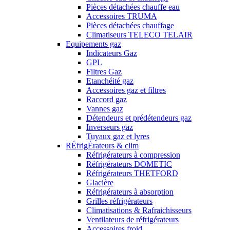
Pièces détachées chauffe eau
Accessoires TRUMA
Pièces détachées chauffage
Climatiseurs TELECO TELAIR
Equipements gaz
Indicateurs Gaz
GPL
Filtres Gaz
Etanchéité gaz
Accessoires gaz et filtres
Raccord gaz
Vannes gaz
Détendeurs et prédétendeurs gaz
Inverseurs gaz
Tuyaux gaz et lyres
RÉfrigÉrateurs & clim
Réfrigérateurs à compression
Réfrigérateurs DOMETIC
Réfrigérateurs THETFORD
Glacière
Réfrigérateurs à absorption
Grilles réfrigérateurs
Climatisations & Rafraichisseurs
Ventilateurs de réfrigérateurs
Accessoires froid