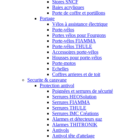
Stores SNCF
Baies acryliques
Porte de coffre et portillons
Portage
Vélos à assistance électrique
Porte-vélos
Portes vélos pour Fourgons
Porte-vélos FIAMMA
Porte-vélos THULE
Accessoires porte-vélos
Housses pour porte-vélos
Porte-motos
Echelles
Coffres arrieres et de toit
Securite & caravane
Protection antivol
Poignées et serrures de sécurité
Serrures HEOSolution
Serrures FIAMMA
Serrures THULE
Serrures IMC Créations
Alarmes et détecteurs gaz
Alarmes THITRONIK
Antivols
Antivol tête d'attelage