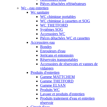
Pièces détachées réfrigérateurs
Wc - eau entretien
Wc sanitaire
WC chimique portables
WC chimique à cassettes et SOG
WC THETFORD
Systèmes SOG
Accessoires WC
Piéces détachées WC et cassettes
Accessoires eau
Bondes
Enrouleurs d'eau
Jerricans et entonnoirs
Réservoirs transportables
Accessoires de réservoirs et vannes de
vidanges
Produits d'entretien
Gamme MATTCHEM
Gamme THETFORD
Gamme ELSAN
Produits WC
Lavage et produits d'entretien
Produits traitement d'eau et entretien
réservoir
Circuit d'eau