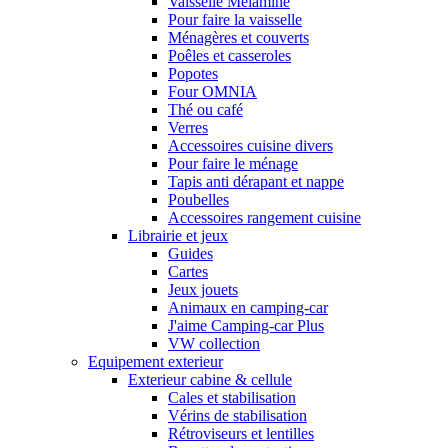
Vaisselle Mélamine
Pour faire la vaisselle
Ménagères et couverts
Poêles et casseroles
Popotes
Four OMNIA
Thé ou café
Verres
Accessoires cuisine divers
Pour faire le ménage
Tapis anti dérapant et nappe
Poubelles
Accessoires rangement cuisine
Librairie et jeux
Guides
Cartes
Jeux jouets
Animaux en camping-car
J'aime Camping-car Plus
VW collection
Equipement exterieur
Exterieur cabine & cellule
Cales et stabilisation
Vérins de stabilisation
Rétroviseurs et lentilles