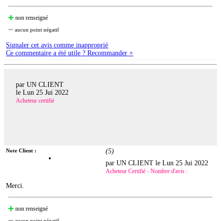
non renseigné
aucun point négatif
Signaler cet avis comme inapproprié
Ce commentaire a été utile ? Recommander +
par UN CLIENT
le
Lun 25 Jui 2022
Acheteur certifié
Note Client :
(
5
)
par UN CLIENT le
Lun 25 Jui 2022
Acheteur Certifié - Nombre d'avis :
Merci.
non renseigné
aucun point négatif