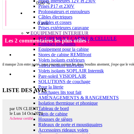
Prises intérieures 12V et 230V
0.00 %
Prises P17 et 230V
Prolongateurs et enrouleurs
Câbles électriques
Fusibles et cosses
0 avis
Prises extérieures caravane
EQUIPEMENT INTERIEUR
EQUIPEMENT CABINE & CELLULE
Les 2 commentaires les plus utiles :
Embases pivotantes
Equipement pour la cabine
Stores de cabine REMIfront
Volets isolants extérieurs
il manque 2cm entre porte , pour pouvoir coincer les deux boudins aisement, j'espe que le vole
Volets isolants intérieurs
Volets isolants SOPLAIR Intermik
Pare-soleil VISIOPLAIR
SOLUTIONS de couchage
Pour la literie
LISTE DES AVIS
Couchages lits tout fait
AMÉNAGEMENTS & RANGEMENTS
Isolation thermique et phonique
Tableau de bord
par UN CLIENT
Tapis de cabine
le
Lun 14 Oct 2024
Acheteur certifié
Housses de sièges
Rideaux de porte et moustiquaires
Accessoires rideaux volets