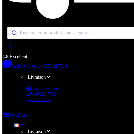
Rechercher un produit, une catégorie
4.8 Excellent
Aide & Contact
0972217738
Livraison
Nous contacter
0972217738
( appel non surtaxé )
Me connecter
Mon Panier
Livraison