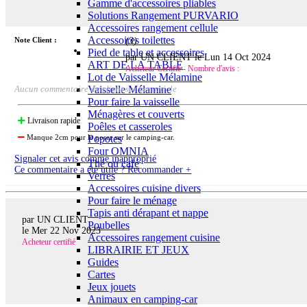
Gamme d'accessoires pliables
Solutions Rangement PURVARIO
Accessoires rangement cellule
Accessoires toilettes
Note Client :
(
3
)
Pied de table et accessoires
par UN CLIENT le
Lun 14 Oct 2024
ART DE LA TABLE
Acheteur Certifié - Nombre d'avis :
Lot de Vaisselle Mélamine
Vaisselle Mélamine
Aucun commentaire du client sur cet article
Pour faire la vaisselle
Ménagères et couverts
Livraison rapide
Poêles et casseroles
Popotes
Manque 2cm pour le poser sur le camping-car.
Four OMNIA
Signaler cet avis comme inapproprié
Thé ou café
Ce commentaire a été utile ? Recommander +
Verres
Accessoires cuisine divers
Pour faire le ménage
Tapis anti dérapant et nappe
par UN CLIENT
Poubelles
le
Mer 22 Nov 2023
Accessoires rangement cuisine
Acheteur certifié
LIBRAIRIE ET JEUX
Guides
Cartes
Jeux jouets
Animaux en camping-car