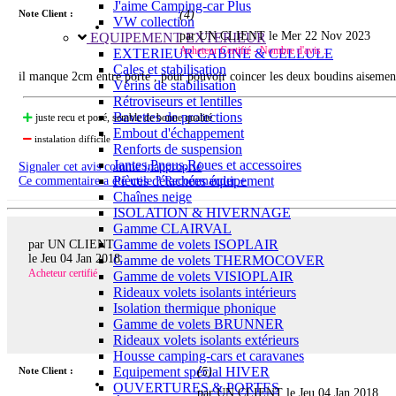
J'aime Camping-car Plus
Note Client :
(
4
)
VW collection
par UN CLIENT le
Mer 22 Nov 2023
EQUIPEMENT EXTERIEUR
Acheteur Certifié - Nombre d'avis :
EXTERIEUR CABINE & CELLULE
Cales et stabilisation
il manque 2cm entre porte , pour pouvoir coincer les deux boudins aisement,
Vérins de stabilisation
Rétroviseurs et lentilles
Bavettes de protections
juste recu et posé, semble de bonne qualité
Embout d'échappement
instalation difficile
Renforts de suspension
Jantes,Pneus,Roues et accessoires
Signaler cet avis comme inapproprié
Pièces détachées équipement
Ce commentaire a été utile ? Recommander +
Chaînes neige
ISOLATION & HIVERNAGE
Gamme CLAIRVAL
Gamme de volets ISOPLAIR
par UN CLIENT
le
Jeu 04 Jan 2018
Gamme de volets THERMOCOVER
Acheteur certifié
Gamme de volets VISIOPLAIR
Rideaux volets isolants intérieurs
Isolation thermique phonique
Gamme de volets BRUNNER
Rideaux volets isolants extérieurs
Housse camping-cars et caravanes
Equipement spécial HIVER
Note Client :
(
5
)
OUVERTURES & PORTES
par UN CLIENT le
Jeu 04 Jan 2018