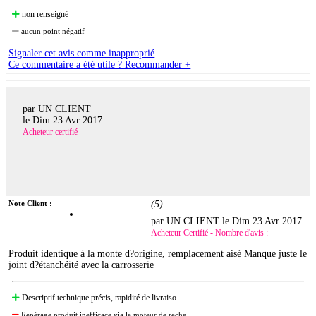
non renseigné
aucun point négatif
Signaler cet avis comme inapproprié
Ce commentaire a été utile ? Recommander +
par UN CLIENT
le
Dim 23 Avr 2017
Acheteur certifié
Note Client :
(
5
)
par UN CLIENT le
Dim 23 Avr 2017
Acheteur Certifié - Nombre d'avis :
Produit identique à la monte d?origine, remplacement aisé Manque juste le
joint d?étanchéité avec la carrosserie
Descriptif technique précis, rapidité de livraiso
Repérage produit inefficace via le moteur de reche