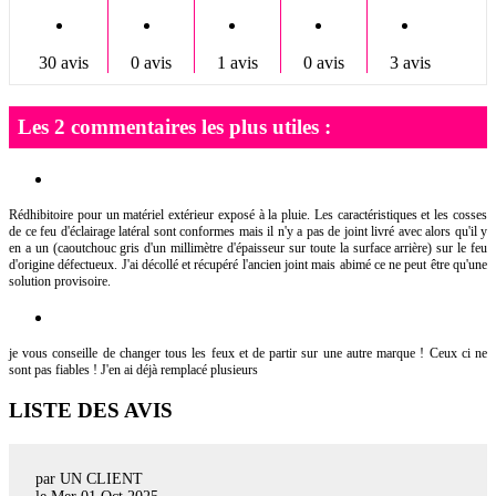
30 avis
0 avis
1 avis
0 avis
3 avis
Les 2 commentaires les plus utiles :
Rédhibitoire pour un matériel extérieur exposé à la pluie. Les caractéristiques et les cosses
de ce feu d'éclairage latéral sont conformes mais il n'y a pas de joint livré avec alors qu'il y
en a un (caoutchouc gris d'un millimètre d'épaisseur sur toute la surface arrière) sur le feu
d'origine défectueux. J'ai décollé et récupéré l'ancien joint mais abimé ce ne peut être qu'une
solution provisoire.
je vous conseille de changer tous les feux et de partir sur une autre marque ! Ceux ci ne
sont pas fiables ! J'en ai déjà remplacé plusieurs
LISTE DES AVIS
par UN CLIENT