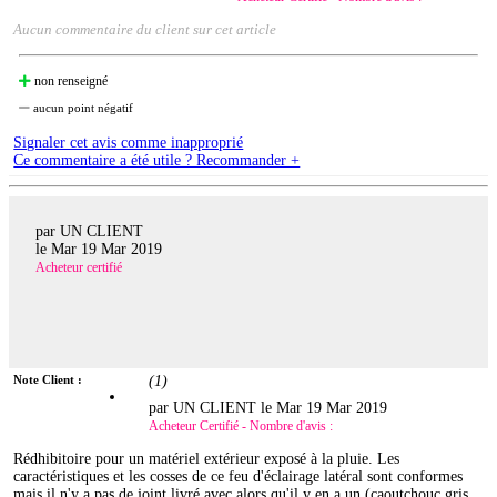
Aucun commentaire du client sur cet article
non renseigné
aucun point négatif
Signaler cet avis comme inapproprié
Ce commentaire a été utile ? Recommander +
par UN CLIENT
le
Mar 19 Mar 2019
Acheteur certifié
Note Client :
(
1
)
par UN CLIENT le
Mar 19 Mar 2019
Acheteur Certifié - Nombre d'avis :
Rédhibitoire pour un matériel extérieur exposé à la pluie. Les
caractéristiques et les cosses de ce feu d'éclairage latéral sont conformes
mais il n'y a pas de joint livré avec alors qu'il y en a un (caoutchouc gris