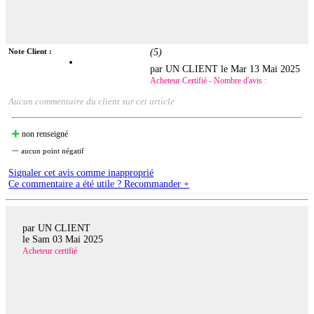
Note Client :
(
5
)
par UN CLIENT le
Mar 13 Mai 2025
Acheteur Certifié - Nombre d'avis :
Aucun commentaire du client sur cet article
non renseigné
aucun point négatif
Signaler cet avis comme inapproprié
Ce commentaire a été utile ? Recommander +
par UN CLIENT
le
Sam 03 Mai 2025
Acheteur certifié