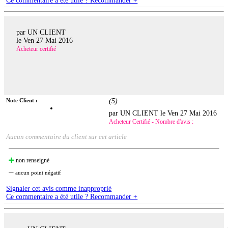
Ce commentaire a été utile ? Recommander +
par UN CLIENT
le
Ven 27 Mai 2016
Acheteur certifié
Note Client :
(
5
)
par UN CLIENT le
Ven 27 Mai 2016
Acheteur Certifié - Nombre d'avis :
Aucun commentaire du client sur cet article
non renseigné
aucun point négatif
Signaler cet avis comme inapproprié
Ce commentaire a été utile ? Recommander +