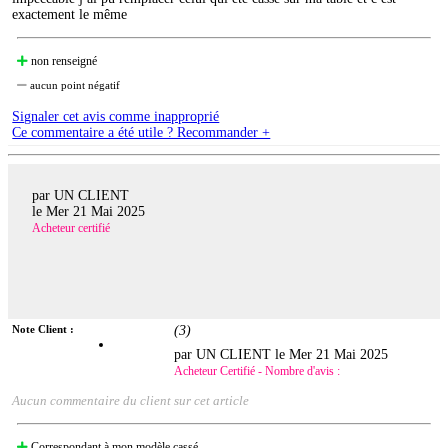
exactement le même
non renseigné
aucun point négatif
Signaler cet avis comme inapproprié
Ce commentaire a été utile ? Recommander +
par UN CLIENT
le
Mer 21 Mai 2025
Acheteur certifié
Note Client :
(
3
)
par UN CLIENT le
Mer 21 Mai 2025
Acheteur Certifié - Nombre d'avis :
Aucun commentaire du client sur cet article
Correspondant à mon modèle cassé