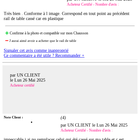
Acheteur Certifié - Nombre d'avis :
Très bien . Conforme à l image. Correspond en tout point au précédent
rail de table cassé car en plastique
Confirme à la photo et compatible sur mon Chausson
J aurai aimé avoir a acheter que le rail de table
Signaler cet avis comme inapproprié
Ce commentaire a été utile ? Recommander +
par UN CLIENT
le
Lun 26 Mai 2025
Acheteur certifié
Note Client :
(
4
)
par UN CLIENT le
Lun 26 Mai 2025
Acheteur Certifié - Nombre d'avis :
impeccable j ai pu remplacer celui qui été cassé sur ma table et c est