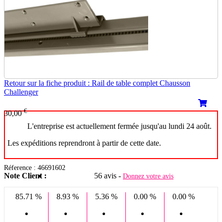
Retour sur la fiche produit : Rail de table complet Chausson
Challenger
€
30,00
L'entreprise est actuellement fermée jusqu'au lundi 24 août.
Les expéditions reprendront à partir de cette date.
Réference : 46691602
Note Client :
56 avis -
Donnez votre avis
85.71 %
8.93 %
5.36 %
0.00 %
0.00 %