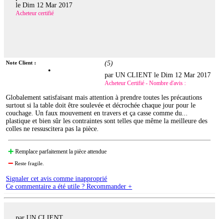
le
Dim 12 Mar 2017
Acheteur certifié
Note Client :
(
5
)
par UN CLIENT le
Dim 12 Mar 2017
Acheteur Certifié - Nombre d'avis :
Globalement satisfaisant mais attention à prendre toutes les précautions
surtout si la table doit être soulevée et décrochée chaque jour pour le
couchage. Un faux mouvement en travers et ça casse comme du...
plastique et bien sûr les contraintes sont telles que même la meilleure des
colles ne ressuscitera pas la pièce.
Remplace parfaitement la pièce attendue
Reste fragile.
Signaler cet avis comme inapproprié
Ce commentaire a été utile ? Recommander +
par UN CLIENT