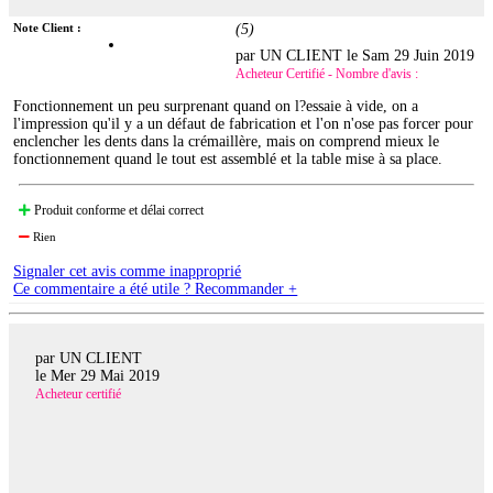
Note Client :
(
5
)
par UN CLIENT le
Sam 29 Juin 2019
Acheteur Certifié - Nombre d'avis :
Fonctionnement un peu surprenant quand on l?essaie à vide, on a
l'impression qu'il y a un défaut de fabrication et l'on n'ose pas forcer pour
enclencher les dents dans la crémaillère, mais on comprend mieux le
fonctionnement quand le tout est assemblé et la table mise à sa place.
Produit conforme et délai correct
Rien
Signaler cet avis comme inapproprié
Ce commentaire a été utile ? Recommander +
par UN CLIENT
le
Mer 29 Mai 2019
Acheteur certifié