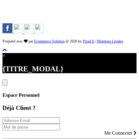
Rejoignez-nous sur les Réseaux
Propulsé avec
par
Ecommerce Solution
@ 2026 by
Pixad.fr
|
Mentions Légales
×
{TITRE_MODAL}
Espace Personnel
Déjà Client ?
Me Connecter