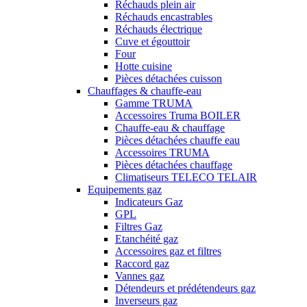
Réchauds plein air
Réchauds encastrables
Réchauds électrique
Cuve et égouttoir
Four
Hotte cuisine
Pièces détachées cuisson
Chauffages & chauffe-eau
Gamme TRUMA
Accessoires Truma BOILER
Chauffe-eau & chauffage
Pièces détachées chauffe eau
Accessoires TRUMA
Pièces détachées chauffage
Climatiseurs TELECO TELAIR
Equipements gaz
Indicateurs Gaz
GPL
Filtres Gaz
Etanchéité gaz
Accessoires gaz et filtres
Raccord gaz
Vannes gaz
Détendeurs et prédétendeurs gaz
Inverseurs gaz