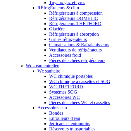
Tuyaux gaz et lyres
RÉfrigÉrateurs & clim
Réfrigérateurs à compression
Réfrigérateurs DOMETIC
Réfrigérateurs THETFORD
Glacière
Réfrigérateurs à absorption
Grilles réfrigérateurs
Climatisations & Rafraichisseurs
Ventilateurs de réfrigérateurs
Accessoires froid
Pièces détachées réfrigérateurs
Wc - eau entretien
Wc sanitaire
WC chimique portables
WC chimique à cassettes et SOG
WC THETFORD
Systèmes SOG
Accessoires WC
Piéces détachées WC et cassettes
Accessoires eau
Bondes
Enrouleurs d'eau
Jerricans et entonnoirs
Réservoirs transportables