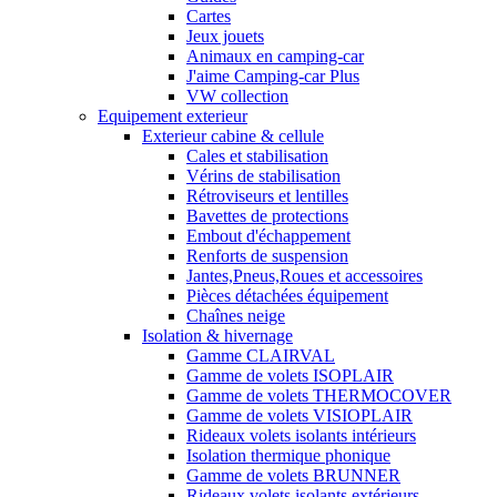
Cartes
Jeux jouets
Animaux en camping-car
J'aime Camping-car Plus
VW collection
Equipement exterieur
Exterieur cabine & cellule
Cales et stabilisation
Vérins de stabilisation
Rétroviseurs et lentilles
Bavettes de protections
Embout d'échappement
Renforts de suspension
Jantes,Pneus,Roues et accessoires
Pièces détachées équipement
Chaînes neige
Isolation & hivernage
Gamme CLAIRVAL
Gamme de volets ISOPLAIR
Gamme de volets THERMOCOVER
Gamme de volets VISIOPLAIR
Rideaux volets isolants intérieurs
Isolation thermique phonique
Gamme de volets BRUNNER
Rideaux volets isolants extérieurs