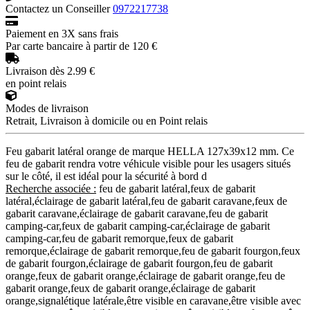
Contactez un Conseiller
0972217738
Paiement en 3X sans frais
Par carte bancaire à partir de 120 €
Livraison dès 2.99 €
en point relais
Modes de livraison
Retrait, Livraison à domicile ou en Point relais
Feu gabarit latéral orange de marque HELLA 127x39x12 mm. Ce
feu de gabarit rendra votre véhicule visible pour les usagers situés
sur le côté, il est idéal pour la sécurité à bord d
Recherche associée :
feu de gabarit latéral,feux de gabarit
latéral,éclairage de gabarit latéral,feu de gabarit caravane,feux de
gabarit caravane,éclairage de gabarit caravane,feu de gabarit
camping-car,feux de gabarit camping-car,éclairage de gabarit
camping-car,feu de gabarit remorque,feux de gabarit
remorque,éclairage de gabarit remorque,feu de gabarit fourgon,feux
de gabarit fourgon,éclairage de gabarit fourgon,feu de gabarit
orange,feux de gabarit orange,éclairage de gabarit orange,feu de
gabarit orange,feux de gabarit orange,éclairage de gabarit
orange,signalétique latérale,être visible en caravane,être visible avec