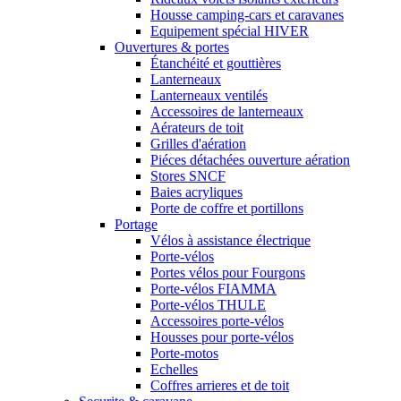
Housse camping-cars et caravanes
Equipement spécial HIVER
Ouvertures & portes
Étanchéité et gouttières
Lanterneaux
Lanterneaux ventilés
Accessoires de lanterneaux
Aérateurs de toit
Grilles d'aération
Piéces détachées ouverture aération
Stores SNCF
Baies acryliques
Porte de coffre et portillons
Portage
Vélos à assistance électrique
Porte-vélos
Portes vélos pour Fourgons
Porte-vélos FIAMMA
Porte-vélos THULE
Accessoires porte-vélos
Housses pour porte-vélos
Porte-motos
Echelles
Coffres arrieres et de toit