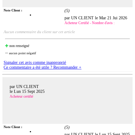
Note Client :
(
5
)
par UN CLIENT le
Mar 21 Jui 2026
Acheteur Certifié - Nombre d'avis :
Aucun commentaire du client sur cet article
non renseigné
aucun point négatif
Signaler cet avis comme inapproprié
Ce commentaire a été utile ? Recommander +
par UN CLIENT
le
Lun 15 Sept 2025
Acheteur certifié
Note Client :
(
5
)
par UN CLIENT le
Lun 15 Sept 2025