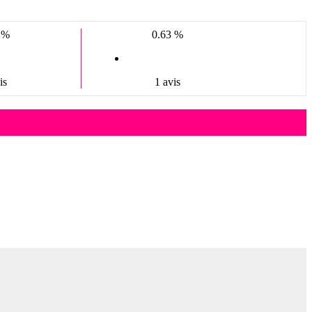
 %
0.63 %
is
1 avis