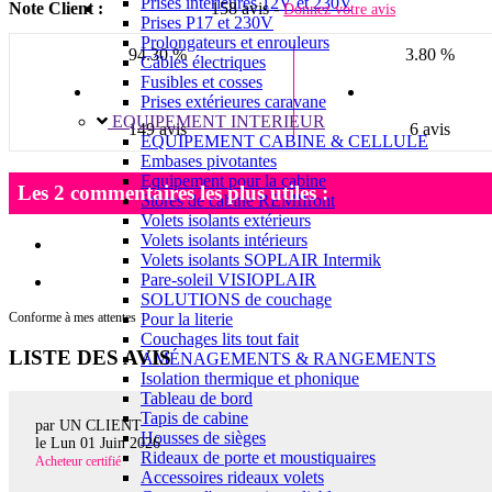
Prises intérieures 12V et 230V
Note Client :
158 avis -
Donnez votre avis
Prises P17 et 230V
Prolongateurs et enrouleurs
94.30 %
3.80 %
Câbles électriques
Fusibles et cosses
Prises extérieures caravane
EQUIPEMENT INTERIEUR
149 avis
6 avis
EQUIPEMENT CABINE & CELLULE
Embases pivotantes
Equipement pour la cabine
Les 2 commentaires les plus utiles :
Stores de cabine REMIfront
Volets isolants extérieurs
Volets isolants intérieurs
Volets isolants SOPLAIR Intermik
Pare-soleil VISIOPLAIR
SOLUTIONS de couchage
Conforme à mes attentes
Pour la literie
Couchages lits tout fait
LISTE DES AVIS
AMÉNAGEMENTS & RANGEMENTS
Isolation thermique et phonique
Tableau de bord
Tapis de cabine
par UN CLIENT
Housses de sièges
le
Lun 01 Juin 2026
Rideaux de porte et moustiquaires
Acheteur certifié
Accessoires rideaux volets