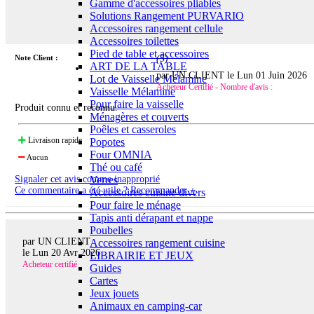
Gamme d'accessoires pliables
Solutions Rangement PURVARIO
Accessoires rangement cellule
Accessoires toilettes
Pied de table et accessoires
Note Client :
(
5
)
ART DE LA TABLE
par UN CLIENT le
Lun 01 Juin 2026
Lot de Vaisselle Mélamine
Acheteur Certifié - Nombre d'avis :
Vaisselle Mélamine
Pour faire la vaisselle
Produit connu et reconnu.
Ménagères et couverts
Poêles et casseroles
Livraison rapide
Popotes
Four OMNIA
Aucun
Thé ou café
Verres
Signaler cet avis comme inapproprié
Ce commentaire a été utile ? Recommander +
Accessoires cuisine divers
Pour faire le ménage
Tapis anti dérapant et nappe
Poubelles
par UN CLIENT
Accessoires rangement cuisine
le
Lun 20 Avr 2026
LIBRAIRIE ET JEUX
Acheteur certifié
Guides
Cartes
Jeux jouets
Animaux en camping-car