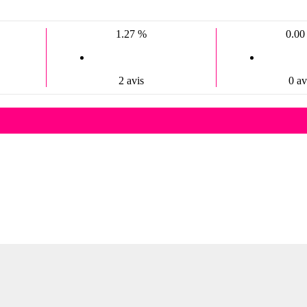
1.27 %
0.00
2 avis
0 av