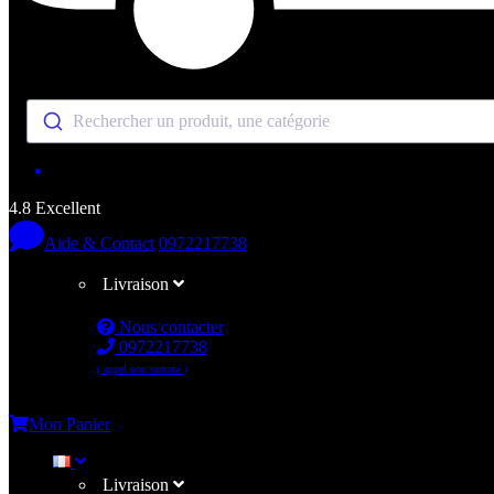
Rechercher un produit, une catégorie
4.8 Excellent
Aide & Contact
0972217738
Livraison
Nous contacter
0972217738
( appel non surtaxé )
Me connecter
Mon Panier
Livraison