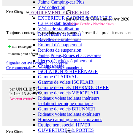
J'aime Camping-car Plus
VW collection
Note Client :
(
5
)
EQUIPEMENT EXTERIEUR
EXTERIEUR CABINE & CELLULE
par UN CLIENT le
Lun 20 Avr 2026
Cales et stabilisation
Acheteur Certifié - Nombre d'avis :
Vérins de stabilisation
Toujours content des produits et vous avez été reactif du produit manquant
Rétroviseurs et lentilles
Bavettes de protections
Embout d'échappement
non renseigné
Renforts de suspension
aucun point négatif
Jantes,Pneus,Roues et accessoires
Pièces détachées équipement
Signaler cet avis comme inapproprié
Chaînes neige
Ce commentaire a été utile ? Recommander +
ISOLATION & HIVERNAGE
Gamme CLAIRVAL
Gamme de volets ISOPLAIR
Gamme de volets THERMOCOVER
par UN CLIENT
Gamme de volets VISIOPLAIR
le
Lun 13 Avr 2026
Rideaux volets isolants intérieurs
Acheteur certifié
Isolation thermique phonique
Gamme de volets BRUNNER
Rideaux volets isolants extérieurs
Housse camping-cars et caravanes
Equipement spécial HIVER
OUVERTURES & PORTES
Note Client :
(
5
)