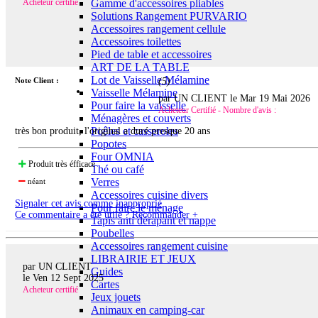
Gamme d'accessoires pliables
Acheteur certifié
Solutions Rangement PURVARIO
Accessoires rangement cellule
Accessoires toilettes
Pied de table et accessoires
ART DE LA TABLE
Lot de Vaisselle Mélamine
Note Client :
(
5
)
Vaisselle Mélamine
par UN CLIENT le
Mar 19 Mai 2026
Pour faire la vaisselle
Acheteur Certifié - Nombre d'avis :
Ménagères et couverts
Poêles et casseroles
très bon produit, l'original a duré presque 20 ans
Popotes
Four OMNIA
Produit très éfficace
Thé ou café
Verres
néant
Accessoires cuisine divers
Signaler cet avis comme inapproprié
Pour faire le ménage
Ce commentaire a été utile ? Recommander +
Tapis anti dérapant et nappe
Poubelles
Accessoires rangement cuisine
LIBRAIRIE ET JEUX
par UN CLIENT
Guides
le
Ven 12 Sept 2025
Cartes
Acheteur certifié
Jeux jouets
Animaux en camping-car