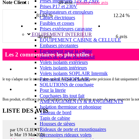
Prises intérieures 12V et 230V
Note Client :
49 avis -
Donnez votre avis
Prises P17 et 230V
Prolongateurs et enrouleurs
81.63 %
12.24 %
Câbles électriques
Fusibles et cosses
Prises extérieures caravane
EQUIPEMENT INTERIEUR
40 avis
6 avis
EQUIPEMENT CABINE & CELLULE
Embases pivotantes
Equipement pour la cabine
Les 2 commentaires les plus utiles :
Stores de cabine REMIfront
Volets isolants extérieurs
Volets isolants intérieurs
Volets isolants SOPLAIR Intermik
Pare-soleil VISIOPLAIR
le top s'adapte sur le miens alors que ce n'ai pas un fiamma petite précision il fait uniquement 
SOLUTIONS de couchage
Pour la literie
Couchages lits tout fait
Bon produit, et efficace pour l'occultation nocturne. Attention au sens de pose, respecter la n
AMÉNAGEMENTS & RANGEMENTS
Isolation thermique et phonique
LISTE DES AVIS
Tableau de bord
Tapis de cabine
Housses de sièges
Rideaux de porte et moustiquaires
par UN CLIENT
Accessoires rideaux volets
le
Mar 19 Mai 2026