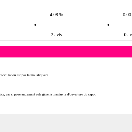
4.08 %
0.00
2 avis
0 av
l'occultation est pas la moustiquaire
otice, car si posé autrement cela gêne la man?uvre d'ouverture du capot.