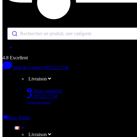
Rechercher un produit, une catégorie
4.8 Excellent
Aide & Contact
0972217738
Livraison
Nous contacter
0972217738
( appel non surtaxé )
Me connecter
Mon Panier
Livraison