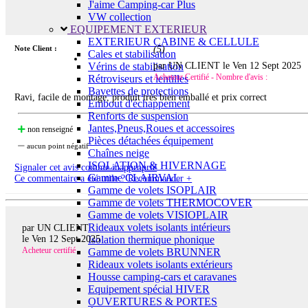
J'aime Camping-car Plus
VW collection
EQUIPEMENT EXTERIEUR
EXTERIEUR CABINE & CELLULE
Note Client :
(
5
)
Cales et stabilisation
par UN CLIENT le
Ven 12 Sept 2025
Vérins de stabilisation
Acheteur Certifié - Nombre d'avis :
Rétroviseurs et lentilles
Bavettes de protections
Ravi, facile de montage, produit très bien emballé et prix correct
Embout d'échappement
Renforts de suspension
Jantes,Pneus,Roues et accessoires
non renseigné
Pièces détachées équipement
aucun point négatif
Chaînes neige
ISOLATION & HIVERNAGE
Signaler cet avis comme inapproprié
Gamme CLAIRVAL
Ce commentaire a été utile ? Recommander +
Gamme de volets ISOPLAIR
Gamme de volets THERMOCOVER
Gamme de volets VISIOPLAIR
Rideaux volets isolants intérieurs
par UN CLIENT
Isolation thermique phonique
le
Ven 12 Sept 2025
Acheteur certifié
Gamme de volets BRUNNER
Rideaux volets isolants extérieurs
Housse camping-cars et caravanes
Equipement spécial HIVER
OUVERTURES & PORTES