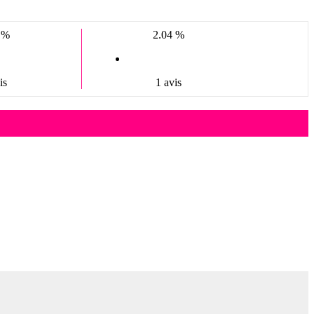
 %
2.04 %
is
1 avis