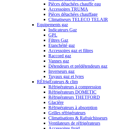
Pièces détachées chauffe eau
Accessoires TRUMA
Pièces détachées chauffage
Climatiseurs TELECO TELAIR
Equipements gaz
Indicateurs Gaz
GPL
Filtres Gaz
Etanchéité gaz
Accessoires gaz et filtres
Raccord gaz
Vannes gaz
Détendeurs et prédétendeurs gaz
Inverseurs gaz
Tuyaux gaz et lyres
RÉfrigÉrateurs & clim
Réfrigérateurs à compression
Réfrigérateurs DOMETIC
Réfrigérateurs THETFORD
Glacière
Réfrigérateurs à absorption
Grilles réfrigérateurs
Climatisations & Rafraichisseurs
Ventilateurs de réfrigérateurs
Accessoires froid