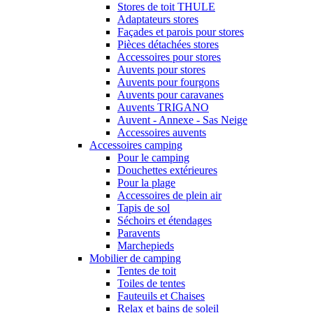
Stores de toit THULE
Adaptateurs stores
Façades et parois pour stores
Pièces détachées stores
Accessoires pour stores
Auvents pour stores
Auvents pour fourgons
Auvents pour caravanes
Auvents TRIGANO
Auvent - Annexe - Sas Neige
Accessoires auvents
Accessoires camping
Pour le camping
Douchettes extérieures
Pour la plage
Accessoires de plein air
Tapis de sol
Séchoirs et étendages
Paravents
Marchepieds
Mobilier de camping
Tentes de toit
Toiles de tentes
Fauteuils et Chaises
Relax et bains de soleil