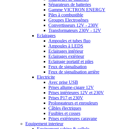
Séparateurs de batteries
Gamme VICTRON ENERGY
Piles à combustible
Groupes Electrogènes
Convertisseurs 12V - 230V
Transformateurs 230V - 12V
Eclairages
Ampoules et tubes fluo
Ampoules à LEDS
Eclairages intérieur
Eclairages extérieur
Eclairage portatif et piles
Feux de signalisation
Feux de signalisation arrière
Electricite
Avec prise USB
Prises allume-cigare 12V
Prises intérieures 12V et 230V
Prises P17 et 230V
Prolongateurs et enrouleurs
Câbles électriques
Fusibles et cosses
Prises extérieures caravane
Equipement interieur
Equipement cabine & cellule