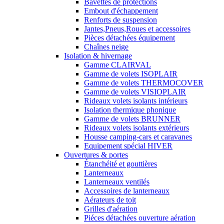
Bavettes de protections
Embout d'échappement
Renforts de suspension
Jantes,Pneus,Roues et accessoires
Pièces détachées équipement
Chaînes neige
Isolation & hivernage
Gamme CLAIRVAL
Gamme de volets ISOPLAIR
Gamme de volets THERMOCOVER
Gamme de volets VISIOPLAIR
Rideaux volets isolants intérieurs
Isolation thermique phonique
Gamme de volets BRUNNER
Rideaux volets isolants extérieurs
Housse camping-cars et caravanes
Equipement spécial HIVER
Ouvertures & portes
Étanchéité et gouttières
Lanterneaux
Lanterneaux ventilés
Accessoires de lanterneaux
Aérateurs de toit
Grilles d'aération
Piéces détachées ouverture aération