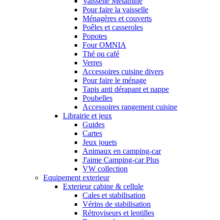
Vaisselle Mélamine
Pour faire la vaisselle
Ménagères et couverts
Poêles et casseroles
Popotes
Four OMNIA
Thé ou café
Verres
Accessoires cuisine divers
Pour faire le ménage
Tapis anti dérapant et nappe
Poubelles
Accessoires rangement cuisine
Librairie et jeux
Guides
Cartes
Jeux jouets
Animaux en camping-car
J'aime Camping-car Plus
VW collection
Equipement exterieur
Exterieur cabine & cellule
Cales et stabilisation
Vérins de stabilisation
Rétroviseurs et lentilles