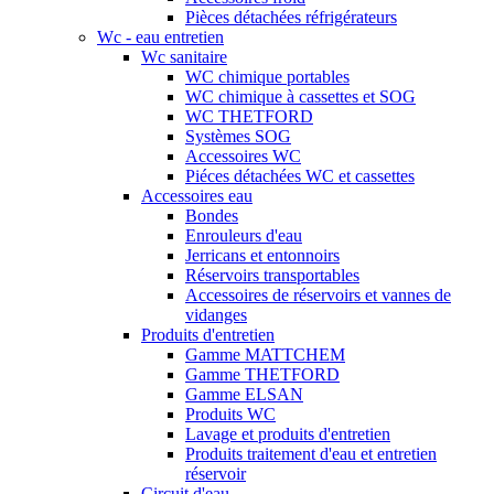
Pièces détachées réfrigérateurs
Wc - eau entretien
Wc sanitaire
WC chimique portables
WC chimique à cassettes et SOG
WC THETFORD
Systèmes SOG
Accessoires WC
Piéces détachées WC et cassettes
Accessoires eau
Bondes
Enrouleurs d'eau
Jerricans et entonnoirs
Réservoirs transportables
Accessoires de réservoirs et vannes de
vidanges
Produits d'entretien
Gamme MATTCHEM
Gamme THETFORD
Gamme ELSAN
Produits WC
Lavage et produits d'entretien
Produits traitement d'eau et entretien
réservoir
Circuit d'eau