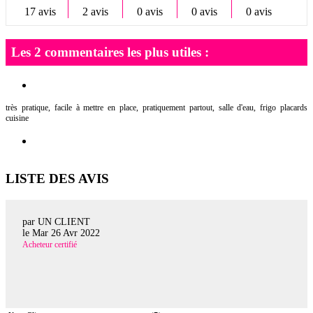
17 avis
2 avis
0 avis
0 avis
0 avis
Les 2 commentaires les plus utiles :
très pratique, facile à mettre en place, pratiquement partout, salle d'eau, frigo placards
cuisine
LISTE DES AVIS
par UN CLIENT
le
Mar 26 Avr 2022
Acheteur certifié