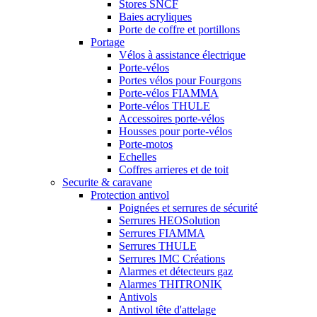
Stores SNCF
Baies acryliques
Porte de coffre et portillons
Portage
Vélos à assistance électrique
Porte-vélos
Portes vélos pour Fourgons
Porte-vélos FIAMMA
Porte-vélos THULE
Accessoires porte-vélos
Housses pour porte-vélos
Porte-motos
Echelles
Coffres arrieres et de toit
Securite & caravane
Protection antivol
Poignées et serrures de sécurité
Serrures HEOSolution
Serrures FIAMMA
Serrures THULE
Serrures IMC Créations
Alarmes et détecteurs gaz
Alarmes THITRONIK
Antivols
Antivol tête d'attelage