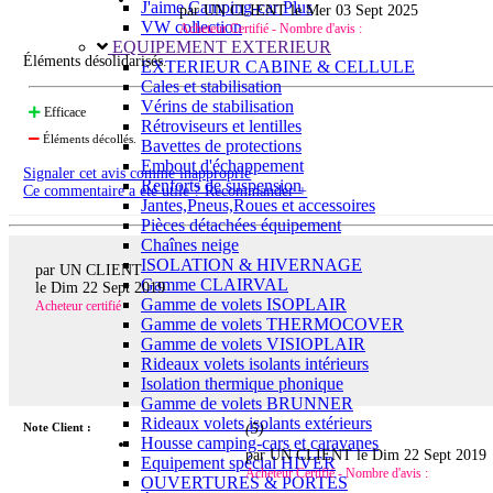
J'aime Camping-car Plus
par UN CLIENT le
Mer 03 Sept 2025
VW collection
Acheteur Certifié - Nombre d'avis :
EQUIPEMENT EXTERIEUR
Éléments désolidarisés.
EXTERIEUR CABINE & CELLULE
Cales et stabilisation
Vérins de stabilisation
Efficace
Rétroviseurs et lentilles
Éléments décollés.
Bavettes de protections
Embout d'échappement
Signaler cet avis comme inapproprié
Renforts de suspension
Ce commentaire a été utile ? Recommander +
Jantes,Pneus,Roues et accessoires
Pièces détachées équipement
Chaînes neige
ISOLATION & HIVERNAGE
par UN CLIENT
Gamme CLAIRVAL
le
Dim 22 Sept 2019
Gamme de volets ISOPLAIR
Acheteur certifié
Gamme de volets THERMOCOVER
Gamme de volets VISIOPLAIR
Rideaux volets isolants intérieurs
Isolation thermique phonique
Gamme de volets BRUNNER
Rideaux volets isolants extérieurs
Note Client :
(
5
)
Housse camping-cars et caravanes
par UN CLIENT le
Dim 22 Sept 2019
Equipement spécial HIVER
Acheteur Certifié - Nombre d'avis :
OUVERTURES & PORTES