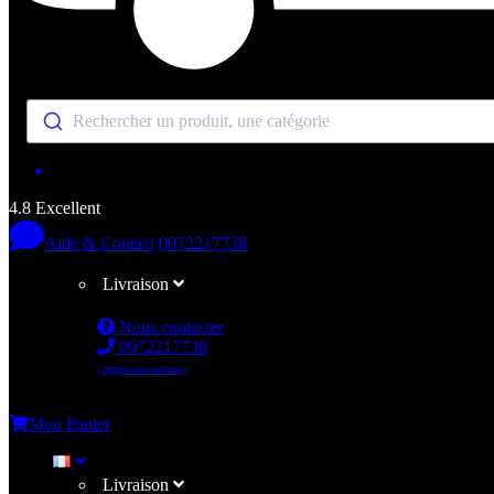
Rechercher un produit, une catégorie
4.8 Excellent
Aide & Contact
0972217738
Livraison
Nous contacter
0972217738
( appel non surtaxé )
Me connecter
Mon Panier
Livraison