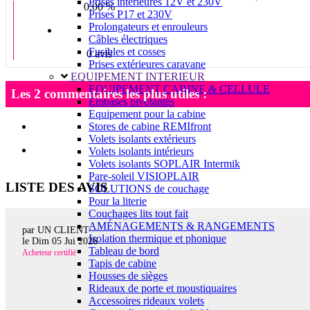
Prises intérieures 12V et 230V
0.00 %
Prises P17 et 230V
Prolongateurs et enrouleurs
Câbles électriques
Fusibles et cosses
0 avis
Prises extérieures caravane
EQUIPEMENT INTERIEUR
EQUIPEMENT CABINE & CELLULE
Les 2 commentaires les plus utiles :
Embases pivotantes
Equipement pour la cabine
Stores de cabine REMIfront
Volets isolants extérieurs
Volets isolants intérieurs
Volets isolants SOPLAIR Intermik
Pare-soleil VISIOPLAIR
LISTE DES AVIS
SOLUTIONS de couchage
Pour la literie
Couchages lits tout fait
AMÉNAGEMENTS & RANGEMENTS
par UN CLIENT
Isolation thermique et phonique
le
Dim 05 Jui 2026
Tableau de bord
Acheteur certifié
Tapis de cabine
Housses de sièges
Rideaux de porte et moustiquaires
Accessoires rideaux volets