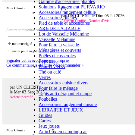
Gamme d'accessoires pliables
Solutions Rangement PURVARIO
Note Client :
(
4
)
Accessoires rangement cellule
par UN CLIENT le
Dim 05 Jui 2026
Accessoires toilettes
Acheteur Certifié - Nombre d'avis :
Pied de table et accessoires
ART DE LA TABLE
Aucun commentaire du client sur cet article
Lot de Vaisselle Mélamine
Vaisselle Mélamine
non renseigné
Pour faire la vaisselle
Ménagères et couverts
aucun point négatif
Poêles et casseroles
Signaler cet avis comme inapproprié
Popotes
Ce commentaire a été utile ? Recommander +
Four OMNIA
Thé ou café
Verres
Accessoires cuisine divers
par UN CLIENT
Pour faire le ménage
le
Mer 03 Sept 2025
Tapis anti dérapant et nappe
Acheteur certifié
Poubelles
Accessoires rangement cuisine
LIBRAIRIE ET JEUX
Guides
Cartes
Jeux jouets
Note Client :
(
2
)
Animaux en camping-car