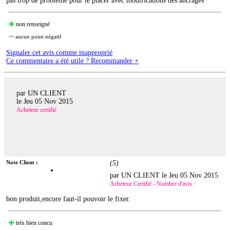
pas trop de probleme pour le placer avec modifications des ancrages
non renseigné
aucun point négatif
Signaler cet avis comme inapproprié
Ce commentaire a été utile ? Recommander +
par UN CLIENT
le
Jeu 05 Nov 2015
Acheteur certifié
Note Client :
(
5
)
par UN CLIENT le
Jeu 05 Nov 2015
Acheteur Certifié - Nombre d'avis :
bon produit,encore faut-il pouvoir le fixer.
très bien concu