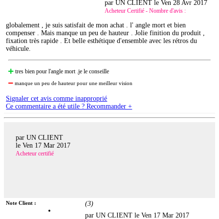
par UN CLIENT le
Ven 28 Avr 2017
Acheteur Certifié - Nombre d'avis :
globalement , je suis satisfait de mon achat . l' angle mort et bien
compenser . Mais manque un peu de hauteur . Jolie finition du produit ,
fixation très rapide . Et belle esthétique d'ensemble avec les rétros du
véhicule.
tres bien pour l'angle mort .je le conseille
manque un peu de hauteur pour une meilleur vision
Signaler cet avis comme inapproprié
Ce commentaire a été utile ? Recommander +
par UN CLIENT
le
Ven 17 Mar 2017
Acheteur certifié
Note Client :
(
3
)
par UN CLIENT le
Ven 17 Mar 2017