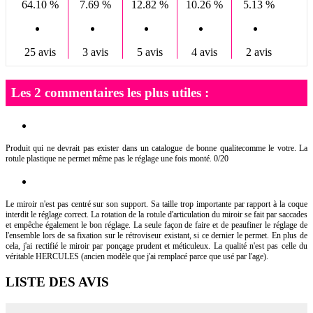
64.10 %
7.69 %
12.82 %
10.26 %
5.13 %
25 avis
3 avis
5 avis
4 avis
2 avis
Les 2 commentaires les plus utiles :
Produit qui ne devrait pas exister dans un catalogue de bonne qualitecomme le votre. La
rotule plastique ne permet même pas le réglage une fois monté. 0/20
Le miroir n'est pas centré sur son support. Sa taille trop importante par rapport à la coque
interdit le réglage correct. La rotation de la rotule d'articulation du miroir se fait par saccades
et empêche également le bon réglage. La seule façon de faire et de peaufiner le réglage de
l'ensemble lors de sa fixation sur le rétroviseur existant, si ce dernier le permet. En plus de
cela, j'ai rectifié le miroir par ponçage prudent et méticuleux. La qualité n'est pas celle du
véritable HERCULES (ancien modèle que j'ai remplacé parce que usé par l'age).
LISTE DES AVIS