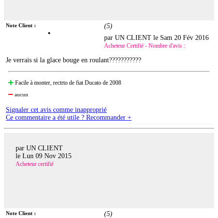
Note Client :
(
5
)
par UN CLIENT le
Sam 20 Fév 2016
Acheteur Certifié - Nombre d'avis :
Je verrais si la glace bouge en roulant???????????
Facile à monter, rectrto de fiat Ducato de 2008
aucun
Signaler cet avis comme inapproprié
Ce commentaire a été utile ? Recommander +
par UN CLIENT
le
Lun 09 Nov 2015
Acheteur certifié
Note Client :
(
5
)