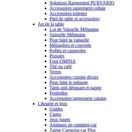
Solutions Rangement PURVARIO
Accessoires rangement cellule
Accessoires toilettes
Pied de table et accessoires
Art de la table
Lot de Vaisselle Mélamine
Vaisselle Mélamine
Pour faire la vaisselle
Ménagères et couverts
Poêles et casseroles
Popotes
Four OMNIA
Thé ou café
Verres
Accessoires cuisine divers
Pour faire le ménage
Tapis anti dérapant et nappe
Poubelles
Accessoires rangement cuisine
Librairie et jeux
Guides
Cartes
Jeux jouets
Animaux en camping-car
J'aime Camping-car Plus