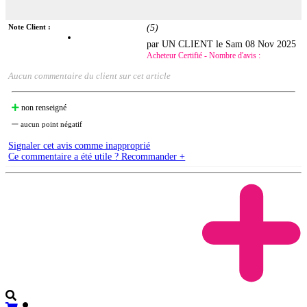
Note Client :
(
5
)
par UN CLIENT le
Sam 08 Nov 2025
Acheteur Certifié - Nombre d'avis :
Aucun commentaire du client sur cet article
non renseigné
aucun point négatif
Signaler cet avis comme inapproprié
Ce commentaire a été utile ? Recommander +