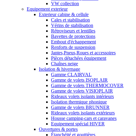
VW collection
Equipement exterieur
Exterieur cabine & cellule
Cales et stabilisation
Vérins de stabilisation
Rétroviseurs et lentilles
Bavettes de protections
Embout d'échappement
Renforts de suspension
Jantes,Pneus,Roues et accessoires
Pièces détachées équipement
Chaînes neige
Isolation & hivernage
Gamme CLAIRVAL
Gamme de volets ISOPLAIR
Gamme de volets THERMOCOVER
Gamme de volets VISIOPLAIR
Rideaux volets isolants intérieurs
Isolation thermique phonique
Gamme de volets BRUNNER
Rideaux volets isolants extérieurs
Housse camping-cars et caravanes
Equipement spécial HIVER
Ouvertures & portes
Étanchéité et gouttières