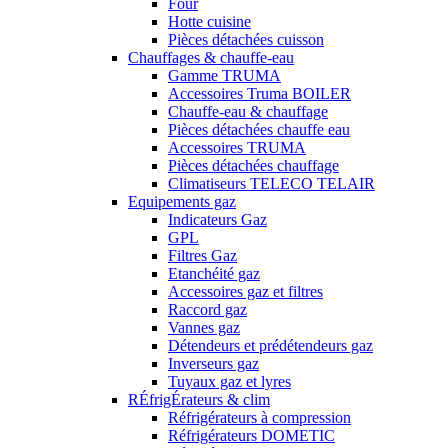
Four
Hotte cuisine
Pièces détachées cuisson
Chauffages & chauffe-eau
Gamme TRUMA
Accessoires Truma BOILER
Chauffe-eau & chauffage
Pièces détachées chauffe eau
Accessoires TRUMA
Pièces détachées chauffage
Climatiseurs TELECO TELAIR
Equipements gaz
Indicateurs Gaz
GPL
Filtres Gaz
Etanchéité gaz
Accessoires gaz et filtres
Raccord gaz
Vannes gaz
Détendeurs et prédétendeurs gaz
Inverseurs gaz
Tuyaux gaz et lyres
RÉfrigÉrateurs & clim
Réfrigérateurs à compression
Réfrigérateurs DOMETIC