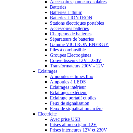
Accessoires panneaux solaires
Batteries
Batteries Lithium
Batteries LIONTRON
Stations électriques portables
Accessoires batteries
Chargeurs de batteries
Séparateurs de batteries
Gamme VICTRON ENERGY
Piles à combustible
Groupes Electrogènes
Convertisseurs 12V - 230V
Transformateurs 230V - 12V
Eclairages
Ampoules et tubes fluo
Ampoules à LEDS
Eclairages intérieur
Eclairages extérieur
Eclairage portatif et piles
Feux de signalisation
Feux de signalisation arrière
Electricite
Avec prise USB
Prises allume-cigare 12V
Prises intérieures 12V et 230V