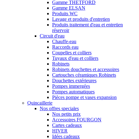
Gamme THETFORD
Gamme ELSAN
Produits WC
Lavage et produits d'entretien
Produits traitement d'eau et entretien
réservoir
Circuit d'eau
Chauffe-eau
Raccords eau
Coupelles et colliers
Tuyaux d'eau et colliers
Robinets
Robinets douchettes et accessoires
Cartouches céramiques Robinets
Douchettes extérieures
Pompes immergées
Pompes automatiques
Pièces pompe et vases expansion
Quincaillerie
Nos offres speciales
Nos petits prix
Accessoires FOURGON
Cartes cadeaux
HIVER
Idées cadeaux