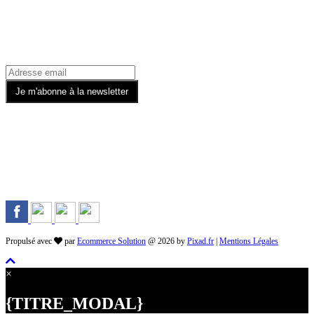
Recevez toutes nos offres par email
Rejoignez-nous sur les Réseaux
Propulsé avec
par
Ecommerce Solution
@ 2026 by
Pixad.fr
|
Mentions Légales
×
{TITRE_MODAL}