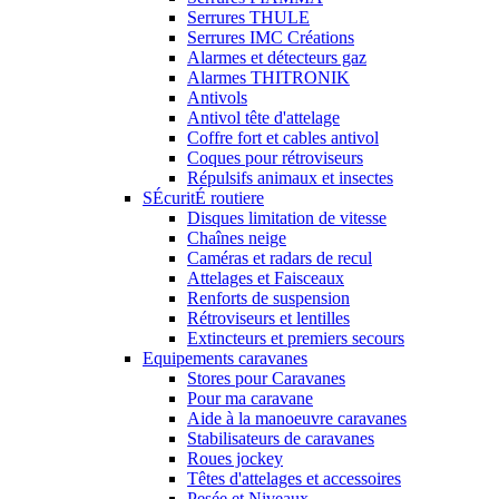
Serrures THULE
Serrures IMC Créations
Alarmes et détecteurs gaz
Alarmes THITRONIK
Antivols
Antivol tête d'attelage
Coffre fort et cables antivol
Coques pour rétroviseurs
Répulsifs animaux et insectes
SÉcuritÉ routiere
Disques limitation de vitesse
Chaînes neige
Caméras et radars de recul
Attelages et Faisceaux
Renforts de suspension
Rétroviseurs et lentilles
Extincteurs et premiers secours
Equipements caravanes
Stores pour Caravanes
Pour ma caravane
Aide à la manoeuvre caravanes
Stabilisateurs de caravanes
Roues jockey
Têtes d'attelages et accessoires
Pesée et Niveaux