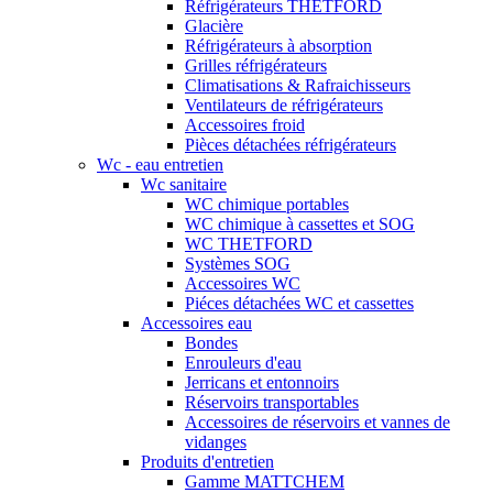
Réfrigérateurs THETFORD
Glacière
Réfrigérateurs à absorption
Grilles réfrigérateurs
Climatisations & Rafraichisseurs
Ventilateurs de réfrigérateurs
Accessoires froid
Pièces détachées réfrigérateurs
Wc - eau entretien
Wc sanitaire
WC chimique portables
WC chimique à cassettes et SOG
WC THETFORD
Systèmes SOG
Accessoires WC
Piéces détachées WC et cassettes
Accessoires eau
Bondes
Enrouleurs d'eau
Jerricans et entonnoirs
Réservoirs transportables
Accessoires de réservoirs et vannes de
vidanges
Produits d'entretien
Gamme MATTCHEM