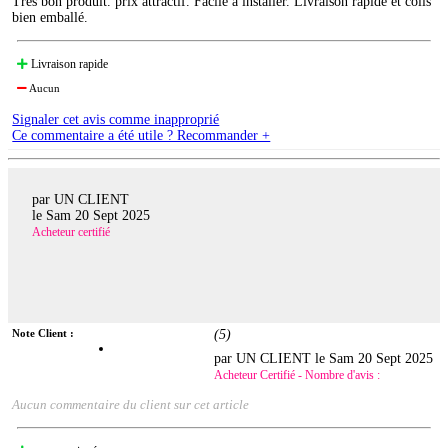
Très bon produit. prix attractif. Facile à installer. Livraison rapide et colis
bien emballé.
Livraison rapide
Aucun
Signaler cet avis comme inapproprié
Ce commentaire a été utile ? Recommander +
par UN CLIENT
le
Sam 20 Sept 2025
Acheteur certifié
Note Client :
(
5
)
par UN CLIENT le
Sam 20 Sept 2025
Acheteur Certifié - Nombre d'avis :
Aucun commentaire du client sur cet article