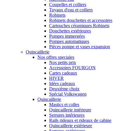
Coupelles et colliers
Tuyaux d'eau et colliers
Robinets
Robinets douchettes et accessoires
Cartouches céramiques Robinets
Douchettes extérieures
Pompes immergées
Pompes automatiques
Pièces pompe et vases expansion
Quincaillerie
Nos offres speciales
Nos petits prix
Accessoires FOURGON
Cartes cadeaux
HIVER
Idées cadeaux
Deuxième choix
Spécial Volkswagen
Quincaillerie
Mastics et colles
Quincaillerie intérieure
Serrures intérieures
Rails rideaux et rideaux de cabine
Quincaillerie extérieure
Serrures extérieures