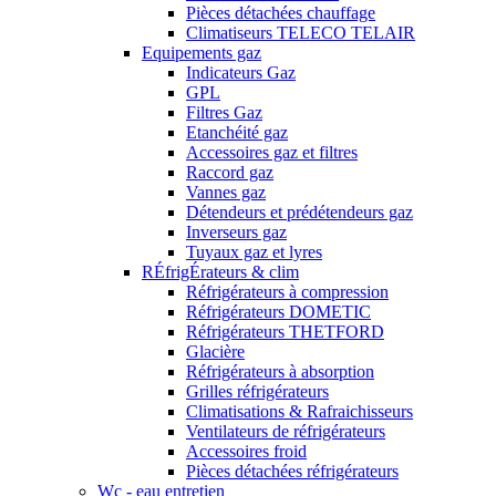
Pièces détachées chauffage
Climatiseurs TELECO TELAIR
Equipements gaz
Indicateurs Gaz
GPL
Filtres Gaz
Etanchéité gaz
Accessoires gaz et filtres
Raccord gaz
Vannes gaz
Détendeurs et prédétendeurs gaz
Inverseurs gaz
Tuyaux gaz et lyres
RÉfrigÉrateurs & clim
Réfrigérateurs à compression
Réfrigérateurs DOMETIC
Réfrigérateurs THETFORD
Glacière
Réfrigérateurs à absorption
Grilles réfrigérateurs
Climatisations & Rafraichisseurs
Ventilateurs de réfrigérateurs
Accessoires froid
Pièces détachées réfrigérateurs
Wc - eau entretien