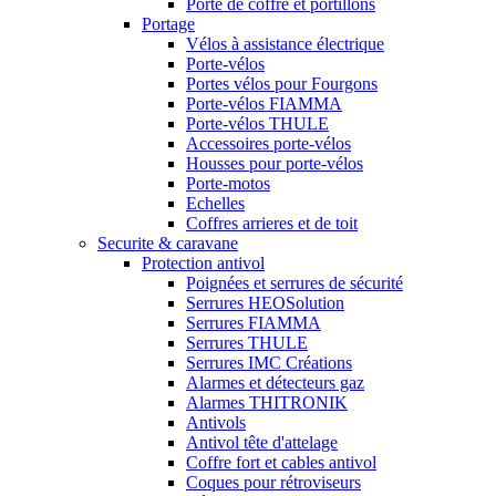
Porte de coffre et portillons
Portage
Vélos à assistance électrique
Porte-vélos
Portes vélos pour Fourgons
Porte-vélos FIAMMA
Porte-vélos THULE
Accessoires porte-vélos
Housses pour porte-vélos
Porte-motos
Echelles
Coffres arrieres et de toit
Securite & caravane
Protection antivol
Poignées et serrures de sécurité
Serrures HEOSolution
Serrures FIAMMA
Serrures THULE
Serrures IMC Créations
Alarmes et détecteurs gaz
Alarmes THITRONIK
Antivols
Antivol tête d'attelage
Coffre fort et cables antivol
Coques pour rétroviseurs