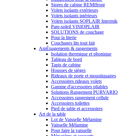
Stores de cabine REMIfront
Volets isolants extérieurs
Volets isolants intérieurs
Volets isolants SOPLAIR Intermik
Pare-soleil VISIOPLAIR
SOLUTIONS de couchage
Pour la literie
Couchages lits tout fait
AmÉnagements & rangements
Isolation thermique et phonique
Tableau de bord
Tapis de cabine
Housses de sièges
Rideaux de porte et moustiquaires
Accessoires rideaux volets
Gamme d'accessoires pliables
Solutions Rangement PURVARIO
Accessoires rangement cellule
Accessoires toilettes
Pied de table et accessoires
Art de la table
Lot de Vaisselle Mélamine
Vaisselle Mélamine
Pour faire la vaisselle
Ménagères et couverts