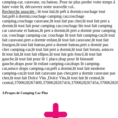
camping-car, caravane, ou bateau. Pour ne plus perdre votre temps à
faire votre lit, découvrez notre nouvelle col..
Recherche associée :
lit tout fait,lit prêt à dormir,couchage tout
fait,prêt à dormir,couchage camping car,couchage
camping,couchage caravane,lit tout fait pas cher,lit tout fait pret a
dormir,lit tout fait pour camping car,couchage lits tout fait camping
car caravane et bateau,lit pret a dormir,lit pret a dormir pour camping
car, couchage camping-car, couchage lit tout fait camping-car,lit tout
fait caravane,pret a dormir enfant,lit tout fait caravane,lit tout fait
fourgon,lit tout fait bateau,pret a dormir bateau,pret a dormir pas
cher camping-car,lit tout fait pret a dormir,lit tout fait forum, astuces
lit tout fait,lit tout fait ellipse,lit tout fait gris foncé,lit tout fait
gauche,lit tout fait pour lit 1 place,drap pour lit biseauté
gauche,draps pour lit enfant camping-car,draps lit camping-
car,astuce draps camping-car,prêt a dormir,lit tout fait moderne
camping-car,lit tout fait caravane pas cher,pret a dormir caravane pas
cher,lit tout fait Dolce Vita ,Dolce Vita,lit tout fait lit central,lit
central,3700628267409,3700628267416,3700628267454,3700628
A Propos de Camping Car Plus