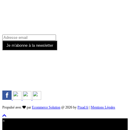
Recevez toutes nos offres par email
Rejoignez-nous sur les Réseaux
Propulsé avec
par
Ecommerce Solution
@ 2026 by
Pixad.fr
|
Mentions Légales
×