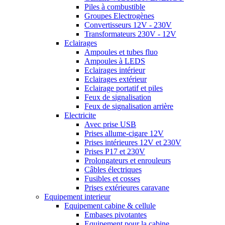
Piles à combustible
Groupes Electrogènes
Convertisseurs 12V - 230V
Transformateurs 230V - 12V
Eclairages
Ampoules et tubes fluo
Ampoules à LEDS
Eclairages intérieur
Eclairages extérieur
Eclairage portatif et piles
Feux de signalisation
Feux de signalisation arrière
Electricite
Avec prise USB
Prises allume-cigare 12V
Prises intérieures 12V et 230V
Prises P17 et 230V
Prolongateurs et enrouleurs
Câbles électriques
Fusibles et cosses
Prises extérieures caravane
Equipement interieur
Equipement cabine & cellule
Embases pivotantes
Equipement pour la cabine