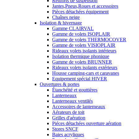
Renforts de suspension
Jantes,Pneus,Roues et accessoires
Pièces détachées équipement
Chaînes neige
Isolation & hivernage
Gamme CLAIRVAL
Gamme de volets ISOPLAIR
Gamme de volets THERMOCOVER
Gamme de volets VISIOPLAIR
Rideaux volets isolants intérieurs
Isolation thermique phonique
Gamme de volets BRUNNER
Rideaux volets isolants extérieurs
Housse camping-cars et caravanes
Equipement spécial HIVER
Ouvertures & portes
Étanchéité et gouttières
Lanterneaux
Lanterneaux ventilés
Accessoires de lanterneaux
Aérateurs de toit
Grilles d'aération
Piéces détachées ouverture aération
Stores SNCF
Baies acryliques