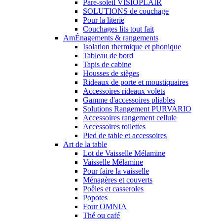
Pare-soleil VISIOPLAIR
SOLUTIONS de couchage
Pour la literie
Couchages lits tout fait
AmÉnagements & rangements
Isolation thermique et phonique
Tableau de bord
Tapis de cabine
Housses de sièges
Rideaux de porte et moustiquaires
Accessoires rideaux volets
Gamme d'accessoires pliables
Solutions Rangement PURVARIO
Accessoires rangement cellule
Accessoires toilettes
Pied de table et accessoires
Art de la table
Lot de Vaisselle Mélamine
Vaisselle Mélamine
Pour faire la vaisselle
Ménagères et couverts
Poêles et casseroles
Popotes
Four OMNIA
Thé ou café