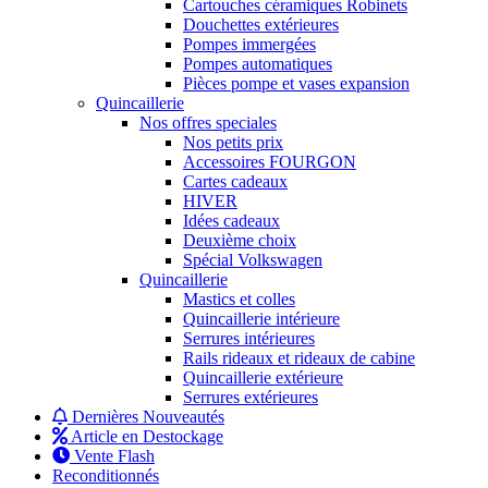
Cartouches céramiques Robinets
Douchettes extérieures
Pompes immergées
Pompes automatiques
Pièces pompe et vases expansion
Quincaillerie
Nos offres speciales
Nos petits prix
Accessoires FOURGON
Cartes cadeaux
HIVER
Idées cadeaux
Deuxième choix
Spécial Volkswagen
Quincaillerie
Mastics et colles
Quincaillerie intérieure
Serrures intérieures
Rails rideaux et rideaux de cabine
Quincaillerie extérieure
Serrures extérieures
Dernières Nouveautés
Article en Destockage
Vente Flash
Reconditionnés