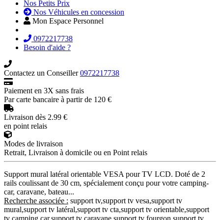
Nos Petits Prix
Nos Véhicules en concession
Mon Espace Personnel
0972217738
Besoin d'aide ?
Contactez un Conseiller
0972217738
Paiement en 3X sans frais
Par carte bancaire à partir de 120 €
Livraison dès 2.99 €
en point relais
Modes de livraison
Retrait, Livraison à domicile ou en Point relais
Support mural latéral orientable VESA pour TV LCD. Doté de 2
rails coulissant de 30 cm, spécialement conçu pour votre camping-
car, caravane, bateau...
Recherche associée :
support tv,support tv vesa,support tv
mural,support tv latéral,support tv cta,support tv orientable,support
tv camping car,support tv caravane,support tv fourgon,support tv