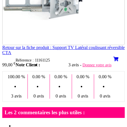
Retour sur la fiche produit : Support TV Latéral coulissant réversible
CTA
Réference : 11161125
€
Note Client :
3 avis -
99,00
Donnez votre avis
100.00 %
0.00 %
0.00 %
0.00 %
0.00 %
3 avis
0 avis
0 avis
0 avis
0 avis
Les 2 commentaires les plus utiles :