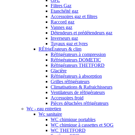
GPL
Filtres Gaz
Etanchéité gaz
Accessoires gaz et filtres
Raccord gaz
Vannes gaz
Détendeurs et prédétendeurs gaz
Inverseurs gaz
Tuyaux gaz et lyres
RÉfrigÉrateurs & clim
Réfrigérateurs à compression
Réfrigérateurs DOMETIC
Réfrigérateurs THETFORD
Glacière
Réfrigérateurs à absorption
Grilles réfrigérateurs
Climatisations & Rafraichisseurs
Ventilateurs de réfrigérateurs
Accessoires froid
Pièces détachées réfrigérateurs
Wc - eau entretien
Wc sanitaire
WC chimique portables
WC chimique à cassettes et SOG
WC THETFORD