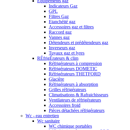
Equipements gaz
Indicateurs Gaz
GPL
Filtres Gaz
Etanchéité gaz
Accessoires gaz et filtres
Raccord gaz
Vannes gaz
Détendeurs et prédétendeurs gaz
Inverseurs gaz
Tuyaux gaz et lyres
RÉfrigÉrateurs & clim
Réfrigérateurs à compression
Réfrigérateurs DOMETIC
Réfrigérateurs THETFORD
Glacière
Réfrigérateurs à absorption
Grilles réfrigérateurs
Climatisations & Rafraichisseurs
Ventilateurs de réfrigérateurs
Accessoires froid
Pièces détachées réfrigérateurs
Wc - eau entretien
Wc sanitaire
WC chimique portables