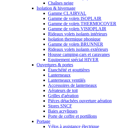
Chaînes neige
Isolation & hivernage
Gamme CLAIRVAL
Gamme de volets ISOPLAIR
Gamme de volets THERMOCOVER
Gamme de volets VISIOPLAIR
Rideaux volets isolants intérieurs
Isolation thermique phonique
Gamme de volets BRUNNER
Rideaux volets isolants extérieurs
Housse camping-cars et caravanes
Equipement spécial HIVER
Ouvertures & portes
Étanchéité et gouttières
Lanterneaux
Lanterneaux ventilés
Accessoires de lanterneaux
Aérateurs de toit
Grilles d'aération
Piéces détachées ouverture aération
Stores SNCF
Baies acryliques
Porte de coffre et portillons
Portage
Vélos à assistance électrique