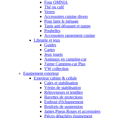
Four OMNIA
Thé ou café
Verres
Accessoires cuisine divers
Pour faire le ménage
Tapis anti dérapant et nappe
Poubelles
Accessoires rangement cuisine
Librairie et jeux
Guides
Cartes
Jeux jouets
Animaux en camping-car
J'aime Camping-car Plus
VW collection
Equipement exterieur
Exterieur cabine & cellule
Cales et stabilisation
Vérins de stabilisation
Rétroviseurs et lentilles
Bavettes de protections
Embout d'échappement
Renforts de suspension
Jantes,Pneus,Roues et accessoires
Pièces détachées équipement