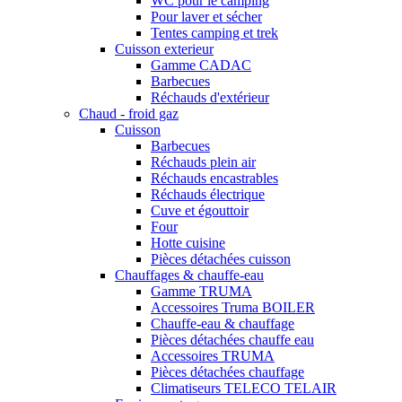
WC pour le camping
Pour laver et sécher
Tentes camping et trek
Cuisson exterieur
Gamme CADAC
Barbecues
Réchauds d'extérieur
Chaud - froid gaz
Cuisson
Barbecues
Réchauds plein air
Réchauds encastrables
Réchauds électrique
Cuve et égouttoir
Four
Hotte cuisine
Pièces détachées cuisson
Chauffages & chauffe-eau
Gamme TRUMA
Accessoires Truma BOILER
Chauffe-eau & chauffage
Pièces détachées chauffe eau
Accessoires TRUMA
Pièces détachées chauffage
Climatiseurs TELECO TELAIR