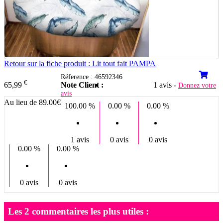
Retour sur la fiche produit : Lit tout fait PAMPA
Réference : 46592346
€
Note Client :
1 avis -
65,99
Donnez votre
avis
Au lieu de 89.00€
100.00 %
0.00 %
0.00 %
1 avis
0 avis
0 avis
0.00 %
0.00 %
0 avis
0 avis
Les 2 commentaires les plus utiles :