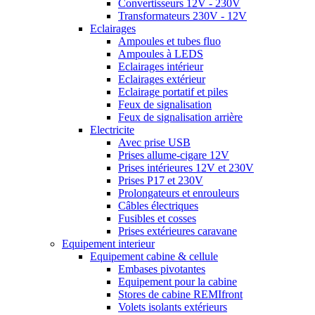
Convertisseurs 12V - 230V
Transformateurs 230V - 12V
Eclairages
Ampoules et tubes fluo
Ampoules à LEDS
Eclairages intérieur
Eclairages extérieur
Eclairage portatif et piles
Feux de signalisation
Feux de signalisation arrière
Electricite
Avec prise USB
Prises allume-cigare 12V
Prises intérieures 12V et 230V
Prises P17 et 230V
Prolongateurs et enrouleurs
Câbles électriques
Fusibles et cosses
Prises extérieures caravane
Equipement interieur
Equipement cabine & cellule
Embases pivotantes
Equipement pour la cabine
Stores de cabine REMIfront
Volets isolants extérieurs