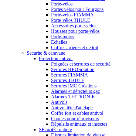
Porte-vélos
Portes vélos pour Fourgons
Porte-vélos FIAMMA
Porte-vélos THULE
Accessoires porte-vélos
Housses pour porte-vélos
Porte-motos
Echelles
Coffres arrieres et de toit
Securite & caravane
Protection antivol
Poignées et serrures de sécurité
Serrures HEOSolution
Serrures FIAMMA
Serrures THULE
Serrures IMC Créations
Alarmes et détecteurs gaz
Alarmes THITRONIK
Antivols
Antivol tête d'attelage
Coffre fort et cables antivol
Coques pour rétroviseurs
Répulsifs animaux et insectes
SÉcuritÉ routiere
Disques limitation de vitesse