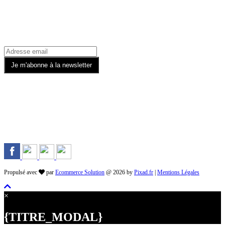
Recevez toutes nos offres par email
Rejoignez-nous sur les Réseaux
Propulsé avec
par
Ecommerce Solution
@ 2026 by
Pixad.fr
|
Mentions Légales
×
{TITRE_MODAL}