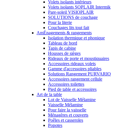
Volets isolants intérieurs
Volets isolants SOPLAIR Intermik
Pare-soleil VISIOPLAIR
SOLUTIONS de couchage
Pour la literie
Couchages lits tout fait
AmÉnagements & rangements
Isolation thermique et phonique
Tableau de bord
Tapis de cabine
Housses de sièges
Rideaux de porte et moustiquaires
Accessoires rideaux volets
Gamme d'accessoires pliables
Solutions Rangement PURVARIO
Accessoires rangement cellule
Accessoires toilettes
Pied de table et accessoires
Art de la table
Lot de Vaisselle Mélamine
Vaisselle Mélamine
Pour faire la vaisselle
Ménagères et couverts
Poêles et casseroles
Popotes