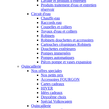
Lavage et produits d'entretien
Produits traitement d'eau et entretien
réservoir
Circuit d'eau
Chauffe-eau
Raccords eau
Coupelles et colliers
Tuyaux d'eau et colliers
Robinets
Robinets douchettes et accessoires
Cartouches céramiques Robinets
Douchettes extérieures
Pompes immergées
Pompes automatiques
Pièces pompe et vases expansion
Quincaillerie
Nos offres speciales
Nos petits prix
Accessoires FOURGON
Cartes cadeaux
HIVER
Idées cadeaux
Deuxième choix
Spécial Volkswagen
Quincaillerie