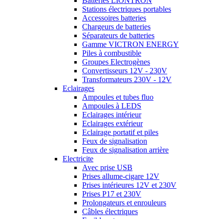
Batteries LIONTRON
Stations électriques portables
Accessoires batteries
Chargeurs de batteries
Séparateurs de batteries
Gamme VICTRON ENERGY
Piles à combustible
Groupes Electrogènes
Convertisseurs 12V - 230V
Transformateurs 230V - 12V
Eclairages
Ampoules et tubes fluo
Ampoules à LEDS
Eclairages intérieur
Eclairages extérieur
Eclairage portatif et piles
Feux de signalisation
Feux de signalisation arrière
Electricite
Avec prise USB
Prises allume-cigare 12V
Prises intérieures 12V et 230V
Prises P17 et 230V
Prolongateurs et enrouleurs
Câbles électriques