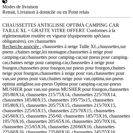
Modes de livraison
Retrait, Livraison à domicile ou en Point relais
CHAUSSETTES ANTIGLISSE OPTIMA CAMPING CAR
TAILLE XL + GRATTE VITRE OFFERT. Conformes à la
réglementation routière en vigueur (équipements spéciaux
obligatoires), ces chaussettes
Recherche associée :
chaussettes à neige Taille XL,chaussettes,sur
pneus ,chaines neige,loi montagne,chaussettes à neige pour
camping-car,chaussettes pour camping-car,sur pneus pour camping-
car,chaines neige pour camping-car,chaussettes à neige pour
fourgon,chaussettes pour fourgon,sur pneus pour fourgon,chaines
neige pour fourgon,chaussettes à neige pour van,chaussettes pour
van,sur pneus pour van,chaines neige pour van,optima,sur-pneus
optima antiglisse,sur-pneus Optima pour camping-car,sur-pneus
MUSHER pour van,sur-pneus MUSHER pour fourgon,chaussettes
205/80X14, chaussettes 215/75X14, chaussettes 225/70X14,
chaussettes 185/80X15, chaussettes 195/75x15, chaussettes
195/80X15, chaussettes 205/75X15, chaussettes 215/70X15,
chaussettes 225/65X15, chaussettes 225/70X15, chaussettes
245/60X15, chaussettes 255/60, chaussettes 185/75X16, chaussettes
195/70X16, chaussettes 205/65X16, chaussettes 205/70X16,
chaussettes 215/65X16, chaussettes 220/60X16, chaussettes
225/60X16, chaussettes 235/60X16, chaussettes 245/55X16,