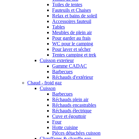
Toiles de tentes
Fauteuils et Chaises
Relax et bains de soleil
Accessoires fauteuil
Tables
Meubles de plein air
Pour garder au frais
WC pour le camping
Pour laver et sécher
Tentes camping et trek
Cuisson exterieur
Gamme CADAC
Barbecues
Réchauds d'extérieur
Chaud - froid gaz
Cuisson
Barbecues
Réchauds plein air
Réchauds encastrables
Réchauds électrique
Cuve et égouttoir
Four
Hotte cuisine
Pièces détachées cuisson
Chauffages & chauffe-eau