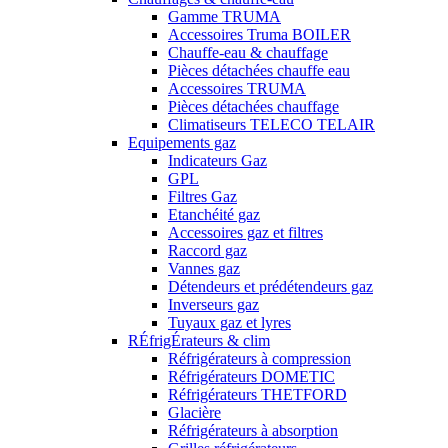
Gamme TRUMA
Accessoires Truma BOILER
Chauffe-eau & chauffage
Pièces détachées chauffe eau
Accessoires TRUMA
Pièces détachées chauffage
Climatiseurs TELECO TELAIR
Equipements gaz
Indicateurs Gaz
GPL
Filtres Gaz
Etanchéité gaz
Accessoires gaz et filtres
Raccord gaz
Vannes gaz
Détendeurs et prédétendeurs gaz
Inverseurs gaz
Tuyaux gaz et lyres
RÉfrigÉrateurs & clim
Réfrigérateurs à compression
Réfrigérateurs DOMETIC
Réfrigérateurs THETFORD
Glacière
Réfrigérateurs à absorption