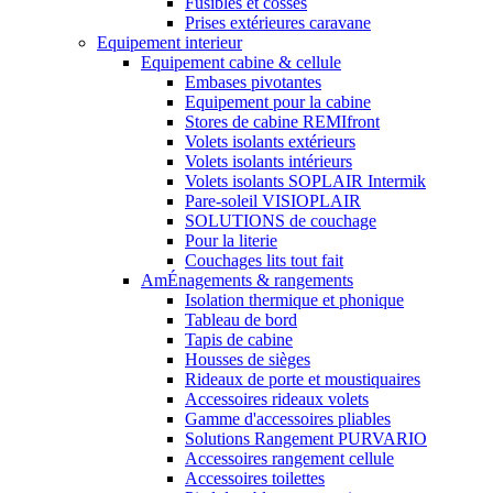
Fusibles et cosses
Prises extérieures caravane
Equipement interieur
Equipement cabine & cellule
Embases pivotantes
Equipement pour la cabine
Stores de cabine REMIfront
Volets isolants extérieurs
Volets isolants intérieurs
Volets isolants SOPLAIR Intermik
Pare-soleil VISIOPLAIR
SOLUTIONS de couchage
Pour la literie
Couchages lits tout fait
AmÉnagements & rangements
Isolation thermique et phonique
Tableau de bord
Tapis de cabine
Housses de sièges
Rideaux de porte et moustiquaires
Accessoires rideaux volets
Gamme d'accessoires pliables
Solutions Rangement PURVARIO
Accessoires rangement cellule
Accessoires toilettes