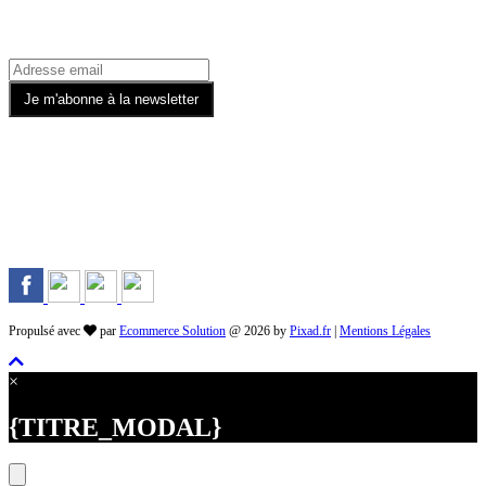
Rejoignez-nous sur les Réseaux
Propulsé avec
par
Ecommerce Solution
@ 2026 by
Pixad.fr
|
Mentions Légales
×
{TITRE_MODAL}