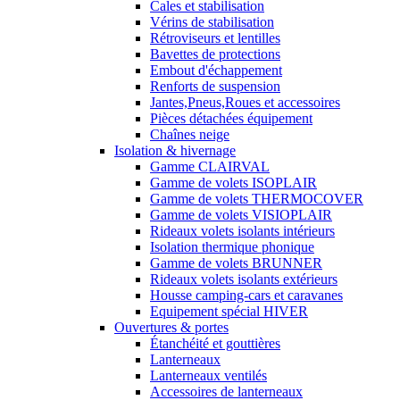
Cales et stabilisation
Vérins de stabilisation
Rétroviseurs et lentilles
Bavettes de protections
Embout d'échappement
Renforts de suspension
Jantes,Pneus,Roues et accessoires
Pièces détachées équipement
Chaînes neige
Isolation & hivernage
Gamme CLAIRVAL
Gamme de volets ISOPLAIR
Gamme de volets THERMOCOVER
Gamme de volets VISIOPLAIR
Rideaux volets isolants intérieurs
Isolation thermique phonique
Gamme de volets BRUNNER
Rideaux volets isolants extérieurs
Housse camping-cars et caravanes
Equipement spécial HIVER
Ouvertures & portes
Étanchéité et gouttières
Lanterneaux
Lanterneaux ventilés
Accessoires de lanterneaux