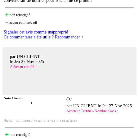
conviendrait de notifier pour l?achat de ce produit
non renseigné
aucun point négatif
Signaler cet avis comme inapproprié
Ce commentaire a été utile ? Recommander +
par UN CLIENT
le
Jeu 27 Nov 2025
Acheteur certifié
Note Client :
(
5
)
par UN CLIENT le
Jeu 27 Nov 2025
Acheteur Certifié - Nombre d'avis :
Aucun commentaire du client sur cet article
non renseigné