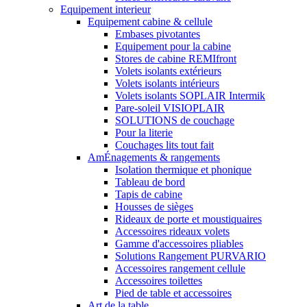
Equipement interieur
Equipement cabine & cellule
Embases pivotantes
Equipement pour la cabine
Stores de cabine REMIfront
Volets isolants extérieurs
Volets isolants intérieurs
Volets isolants SOPLAIR Intermik
Pare-soleil VISIOPLAIR
SOLUTIONS de couchage
Pour la literie
Couchages lits tout fait
AmÉnagements & rangements
Isolation thermique et phonique
Tableau de bord
Tapis de cabine
Housses de sièges
Rideaux de porte et moustiquaires
Accessoires rideaux volets
Gamme d'accessoires pliables
Solutions Rangement PURVARIO
Accessoires rangement cellule
Accessoires toilettes
Pied de table et accessoires
Art de la table