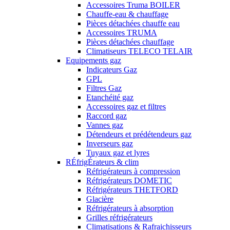
Accessoires Truma BOILER
Chauffe-eau & chauffage
Pièces détachées chauffe eau
Accessoires TRUMA
Pièces détachées chauffage
Climatiseurs TELECO TELAIR
Equipements gaz
Indicateurs Gaz
GPL
Filtres Gaz
Etanchéité gaz
Accessoires gaz et filtres
Raccord gaz
Vannes gaz
Détendeurs et prédétendeurs gaz
Inverseurs gaz
Tuyaux gaz et lyres
RÉfrigÉrateurs & clim
Réfrigérateurs à compression
Réfrigérateurs DOMETIC
Réfrigérateurs THETFORD
Glacière
Réfrigérateurs à absorption
Grilles réfrigérateurs
Climatisations & Rafraichisseurs