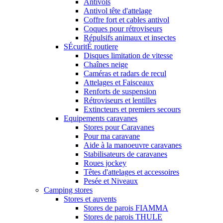
Antivols
Antivol tête d'attelage
Coffre fort et cables antivol
Coques pour rétroviseurs
Répulsifs animaux et insectes
SÉcuritÉ routiere
Disques limitation de vitesse
Chaînes neige
Caméras et radars de recul
Attelages et Faisceaux
Renforts de suspension
Rétroviseurs et lentilles
Extincteurs et premiers secours
Equipements caravanes
Stores pour Caravanes
Pour ma caravane
Aide à la manoeuvre caravanes
Stabilisateurs de caravanes
Roues jockey
Têtes d'attelages et accessoires
Pesée et Niveaux
Camping stores
Stores et auvents
Stores de parois FIAMMA
Stores de parois THULE