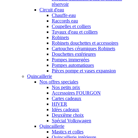
réservoir
Circuit d'eau
Chauffe-eau
Raccords eau
Coupelles et colliers
Tuyaux d'eau et colliers
Robinets
Robinets douchettes et accessoires
Cartouches céramiques Robinets
Douchettes extérieures
Pompes immergées
Pompes automatiques
Pièces pompe et vases expansion
Quincaillerie
Nos offres speciales
Nos petits prix
Accessoires FOURGON
Cartes cadeaux
HIVER
Idées cadeaux
Deuxième choix
Spécial Volkswagen
Quincaillerie
Mastics et colles
Quincaillerie intérieure