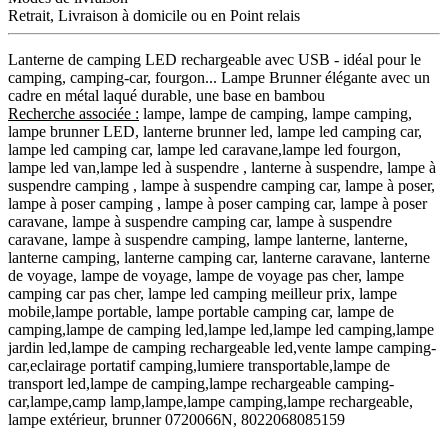
Retrait, Livraison à domicile ou en Point relais
Lanterne de camping LED rechargeable avec USB - idéal pour le
camping, camping-car, fourgon... Lampe Brunner élégante avec un
cadre en métal laqué durable, une base en bambou
Recherche associée :
lampe, lampe de camping, lampe camping,
lampe brunner LED, lanterne brunner led, lampe led camping car,
lampe led camping car, lampe led caravane,lampe led fourgon,
lampe led van,lampe led à suspendre , lanterne à suspendre, lampe à
suspendre camping , lampe à suspendre camping car, lampe à poser,
lampe à poser camping , lampe à poser camping car, lampe à poser
caravane, lampe à suspendre camping car, lampe à suspendre
caravane, lampe à suspendre camping, lampe lanterne, lanterne,
lanterne camping, lanterne camping car, lanterne caravane, lanterne
de voyage, lampe de voyage, lampe de voyage pas cher, lampe
camping car pas cher, lampe led camping meilleur prix, lampe
mobile,lampe portable, lampe portable camping car, lampe de
camping,lampe de camping led,lampe led,lampe led camping,lampe
jardin led,lampe de camping rechargeable led,vente lampe camping-
car,eclairage portatif camping,lumiere transportable,lampe de
transport led,lampe de camping,lampe rechargeable camping-
car,lampe,camp lamp,lampe,lampe camping,lampe rechargeable,
lampe extérieur, brunner 0720066N, 8022068085159