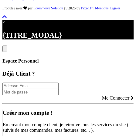
Propulsé avec
par
Ecommerce Solution
@ 2026 by
Pixad.fr
|
Mentions Légales
×
{TITRE_MODAL}
Espace Personnel
Déjà Client ?
Me Connecter
Créer mon compte !
En créant mon compte client, je retrouve tous les services du site (
suivis de mes commandes, mes factures, etc... ).