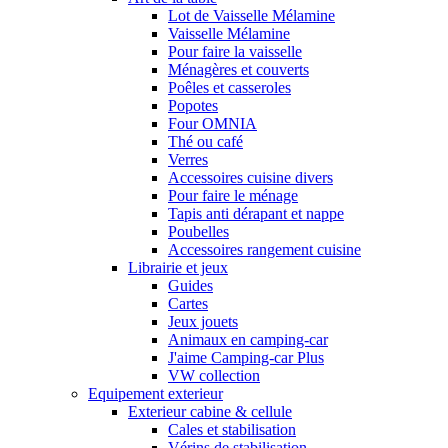
Lot de Vaisselle Mélamine
Vaisselle Mélamine
Pour faire la vaisselle
Ménagères et couverts
Poêles et casseroles
Popotes
Four OMNIA
Thé ou café
Verres
Accessoires cuisine divers
Pour faire le ménage
Tapis anti dérapant et nappe
Poubelles
Accessoires rangement cuisine
Librairie et jeux
Guides
Cartes
Jeux jouets
Animaux en camping-car
J'aime Camping-car Plus
VW collection
Equipement exterieur
Exterieur cabine & cellule
Cales et stabilisation
Vérins de stabilisation