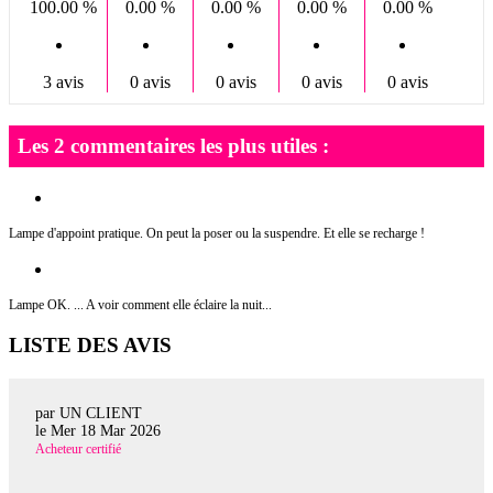
100.00 %
0.00 %
0.00 %
0.00 %
0.00 %
3 avis
0 avis
0 avis
0 avis
0 avis
Les 2 commentaires les plus utiles :
Lampe d'appoint pratique. On peut la poser ou la suspendre. Et elle se recharge !
Lampe OK. ... A voir comment elle éclaire la nuit...
LISTE DES AVIS
par UN CLIENT
le
Mer 18 Mar 2026
Acheteur certifié