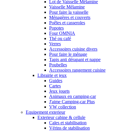
Lot de Vaisselle Mélamine
Vaisselle Mélamine
Pour faire la vaisselle
Ménagères et couverts
Poêles et casseroles
Popotes
Four OMNIA
Thé ou café
Verres
Accessoires cuisine divers
Pour faire le ménage
Tapis anti dérapant et nappe
Poubelles
Accessoires rangement cuisine
Librairie et jeux
Guides
Cartes
Jeux jouets
Animaux en camping-car
J'aime Camping-car Plus
VW collection
Equipement exterieur
Exterieur cabine & cellule
Cales et stabilisation
Vérins de stabilisation