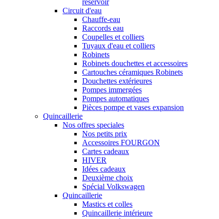
réservoir
Circuit d'eau
Chauffe-eau
Raccords eau
Coupelles et colliers
Tuyaux d'eau et colliers
Robinets
Robinets douchettes et accessoires
Cartouches céramiques Robinets
Douchettes extérieures
Pompes immergées
Pompes automatiques
Pièces pompe et vases expansion
Quincaillerie
Nos offres speciales
Nos petits prix
Accessoires FOURGON
Cartes cadeaux
HIVER
Idées cadeaux
Deuxième choix
Spécial Volkswagen
Quincaillerie
Mastics et colles
Quincaillerie intérieure