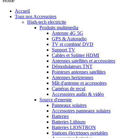
Home
Accueil
Tous nos Accessoires
High-tech electricite
Produits multimedia
Antenne 4G 5G
GPS & Autoradio
TV et combiné DVD
Support TV
Cables et Splitter HDMI
Antennes satellites et accessoires
Démodulateurs TNT
Pointeurs antennes satellites
Antennes hertziennes
Mât d'antenne et accessoires
Caméras de recul
Accessoires audio & vidéo
Source d'energie
Panneaux solaires
Accessoires panneaux solaires
Batteries
Batteries Lithium
Batteries LIONTRON
Stations électriques portables