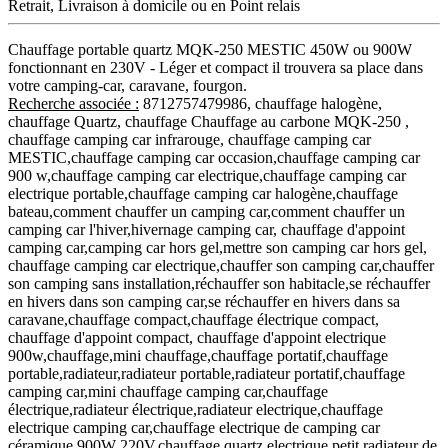
Retrait, Livraison à domicile ou en Point relais
Chauffage portable quartz MQK-250 MESTIC 450W ou 900W
fonctionnant en 230V - Léger et compact il trouvera sa place dans
votre camping-car, caravane, fourgon.
Recherche associée :
8712757479986, chauffage halogène,
chauffage Quartz, chauffage Chauffage au carbone MQK-250 ,
chauffage camping car infrarouge, chauffage camping car
MESTIC,chauffage camping car occasion,chauffage camping car
900 w,chauffage camping car electrique,chauffage camping car
electrique portable,chauffage camping car halogène,chauffage
bateau,comment chauffer un camping car,comment chauffer un
camping car l'hiver,hivernage camping car, chauffage d'appoint
camping car,camping car hors gel,mettre son camping car hors gel,
chauffage camping car electrique,chauffer son camping car,chauffer
son camping sans installation,réchauffer son habitacle,se réchauffer
en hivers dans son camping car,se réchauffer en hivers dans sa
caravane,chauffage compact,chauffage électrique compact,
chauffage d'appoint compact, chauffage d'appoint electrique
900w,chauffage,mini chauffage,chauffage portatif,chauffage
portable,radiateur,radiateur portable,radiateur portatif,chauffage
camping car,mini chauffage camping car,chauffage
électrique,radiateur électrique,radiateur electrique,chauffage
electrique camping car,chauffage electrique de camping car
céramique 900W 220V,chauffage quartz electrique,petit radiateur de