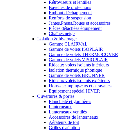
Rétroviseurs et lentilles
Bavettes de protections
Embout d'échappement
Renforts de suspension
Jantes,Pneus,Roues et accessoires
Pièces détachées équipement
Chaînes neige
Isolation & hivernage
Gamme CLAIRVAL
Gamme de volets ISOPLAIR
Gamme de volets THERMOCOVER
Gamme de volets VISIOPLAIR
Rideaux volets isolants intérieurs
Isolation thermique phonique
Gamme de volets BRUNNER
Rideaux volets isolants extérieurs
Housse camping-cars et caravanes
Equipement spécial HIVER
Ouvertures & portes
Étanchéité et gouttières
Lanterneaux
Lanterneaux ventilés
Accessoires de lanterneaux
Aérateurs de toit
Grilles d'aération