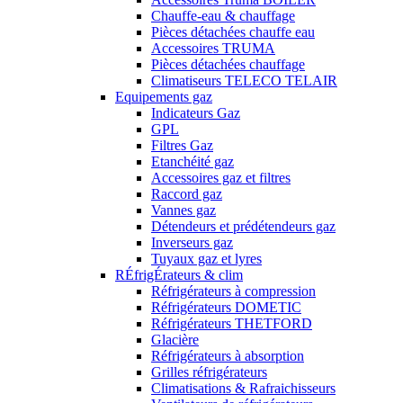
Chauffe-eau & chauffage
Pièces détachées chauffe eau
Accessoires TRUMA
Pièces détachées chauffage
Climatiseurs TELECO TELAIR
Equipements gaz
Indicateurs Gaz
GPL
Filtres Gaz
Etanchéité gaz
Accessoires gaz et filtres
Raccord gaz
Vannes gaz
Détendeurs et prédétendeurs gaz
Inverseurs gaz
Tuyaux gaz et lyres
RÉfrigÉrateurs & clim
Réfrigérateurs à compression
Réfrigérateurs DOMETIC
Réfrigérateurs THETFORD
Glacière
Réfrigérateurs à absorption
Grilles réfrigérateurs
Climatisations & Rafraichisseurs