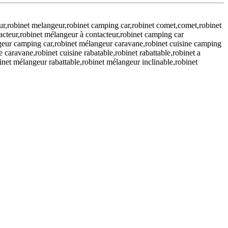
eur,robinet melangeur,robinet camping car,robinet comet,comet,robinet
acteur,robinet mélangeur à contacteur,robinet camping car
geur camping car,robinet mélangeur caravane,robinet cuisine camping
 caravane,robinet cuisine rabatable,robinet rabattable,robinet a
binet mélangeur rabattable,robinet mélangeur inclinable,robinet