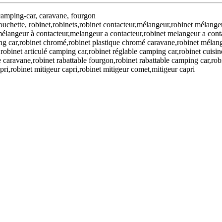
amping-car, caravane, fourgon
ouchette, robinet,robinets,robinet contacteur,mélangeur,robinet mélang
élangeur à contacteur,melangeur a contacteur,robinet melangeur a cont
g car,robinet chromé,robinet plastique chromé caravane,robinet mélan
obinet articulé camping car,robinet réglable camping car,robinet cuisine
le caravane,robinet rabattable fourgon,robinet rabattable camping car,ro
apri,robinet mitigeur capri,robinet mitigeur comet,mitigeur capri