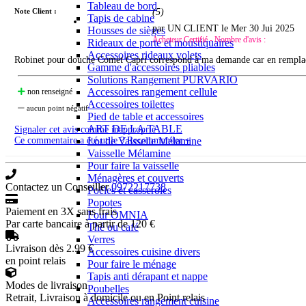
Tableau de bord
Note Client :
(
5
)
Tapis de cabine
par UN CLIENT le
Mer 30 Jui 2025
Housses de sièges
Acheteur Certifié - Nombre d'avis :
Rideaux de porte et moustiquaires
Accessoires rideaux volets
Robinet pour douche Comet Capri correspond à ma demande car en remplacem
Gamme d'accessoires pliables
Solutions Rangement PURVARIO
Accessoires rangement cellule
non renseigné
Accessoires toilettes
aucun point négatif
Pied de table et accessoires
ART DE LA TABLE
Signaler cet avis comme inapproprié
Lot de Vaisselle Mélamine
Ce commentaire a été utile ? Recommander +
Vaisselle Mélamine
Pour faire la vaisselle
Ménagères et couverts
Contactez un Conseiller
0972217738
Poêles et casseroles
Popotes
Paiement en 3X sans frais
Four OMNIA
Par carte bancaire à partir de 120 €
Thé ou café
Verres
Livraison dès 2.99 €
Accessoires cuisine divers
en point relais
Pour faire le ménage
Tapis anti dérapant et nappe
Modes de livraison
Poubelles
Retrait, Livraison à domicile ou en Point relais
Accessoires rangement cuisine