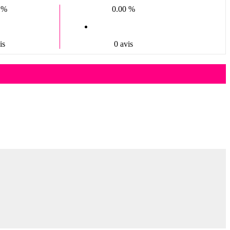
 %
0.00 %
is
0 avis