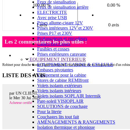
Feux de signalisation
100.00 %
0.00 %
Feux de signalisation arrière
ELECTRICITE
Avec prise USB
Prises allume-cigare 12V
1 avis
0 avis
Prises intérieures 12V et 230V
Prises P17 et 230V
Prolongateurs et enrouleurs
Les 2 commentaires les plus utiles :
Câbles électriques
Fusibles et cosses
Prises extérieures caravane
EQUIPEMENT INTERIEUR
EQUIPEMENT CABINE & CELLULE
Robinet pour douche Comet Capri correspond à ma demande car en remplacement d'un robinet d
Embases pivotantes
LISTE DES AVIS
Equipement pour la cabine
Stores de cabine REMIfront
Volets isolants extérieurs
Volets isolants intérieurs
par UN CLIENT
Volets isolants SOPLAIR Intermik
le
Mer 30 Jui 2025
Pare-soleil VISIOPLAIR
Acheteur certifié
SOLUTIONS de couchage
Pour la literie
Couchages lits tout fait
AMÉNAGEMENTS & RANGEMENTS
Isolation thermique et phonique