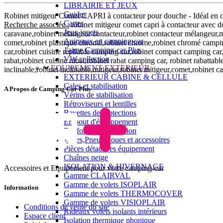
LIBRAIRIE ET JEUX
Guides
Robinet mitigeur Comet CAPRI à contacteur pour douche - Idéal en c
Cartes
Recherche associée :
robinet mitigeur comet capri à contacteur avec d
Jeux jouets
caravane,robinet mélangeur contacteur,robinet contacteur mélangeur,m
Animaux en camping-car
comet,robinet plastique chromé,robinet chrome,robinet chromé campin
J'aime Camping-car Plus
car,robinet cuisine repliable camping car,robinet compact camping car,r
VW collection
rabat,robinet cuisine rabat,robinet rabat camping car, robinet rabattab
EQUIPEMENT EXTERIEUR
inclinable,robinet inclinable,mitigeur,robinet mitigeur,comet,robinet c
EXTERIEUR CABINE & CELLULE
Cales et stabilisation
A Propos de Camping Car Plus
Vérins de stabilisation
Rétroviseurs et lentilles
Bavettes de protections
Embout d'échappement
Renforts de suspension
Jantes,Pneus,Roues et accessoires
Pièces détachées équipement
Chaînes neige
ISOLATION & HIVERNAGE
Accessoires et Equipement pour votre camping-car
Gamme CLAIRVAL
Gamme de volets ISOPLAIR
Information
Gamme de volets THERMOCOVER
Gamme de volets VISIOPLAIR
Conditions de vente du site
Rideaux volets isolants intérieurs
Espace client
Isolation thermique phonique