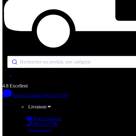
Rechercher un produit, une catégorie
4.8 Excellent
Aide & Contact
0972217738
Livraison
Nous contacter
0972217738
( appel non surtaxé )