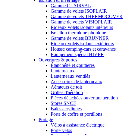
Isolation & hivernage
Gamme CLAIRVAL
Gamme de volets ISOPLAIR
Gamme de volets THERMOCOVER
Gamme de volets VISIOPLAIR
Rideaux volets isolants intérieurs
Isolation thermique phonique
Gamme de volets BRUNNER
Rideaux volets isolants extérieurs
Housse camping-cars et caravanes
Equipement spécial HIVER
Ouvertures & portes
Étanchéité et gouttières
Lanterneaux
Lanterneaux ventilés
Accessoires de lanterneaux
Aérateurs de toit
Grilles d'aération
Piéces détachées ouverture aération
Stores SNCF
Baies acryliques
Porte de coffre et portillons
Portage
Vélos à assistance électrique
Porte-vélos