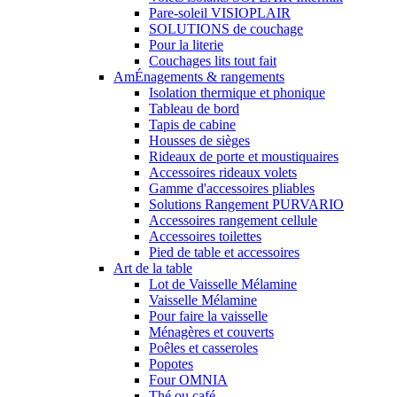
Pare-soleil VISIOPLAIR
SOLUTIONS de couchage
Pour la literie
Couchages lits tout fait
AmÉnagements & rangements
Isolation thermique et phonique
Tableau de bord
Tapis de cabine
Housses de sièges
Rideaux de porte et moustiquaires
Accessoires rideaux volets
Gamme d'accessoires pliables
Solutions Rangement PURVARIO
Accessoires rangement cellule
Accessoires toilettes
Pied de table et accessoires
Art de la table
Lot de Vaisselle Mélamine
Vaisselle Mélamine
Pour faire la vaisselle
Ménagères et couverts
Poêles et casseroles
Popotes
Four OMNIA
Thé ou café