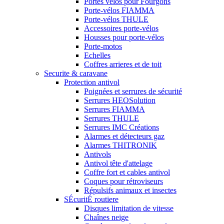
Portes vélos pour Fourgons
Porte-vélos FIAMMA
Porte-vélos THULE
Accessoires porte-vélos
Housses pour porte-vélos
Porte-motos
Echelles
Coffres arrieres et de toit
Securite & caravane
Protection antivol
Poignées et serrures de sécurité
Serrures HEOSolution
Serrures FIAMMA
Serrures THULE
Serrures IMC Créations
Alarmes et détecteurs gaz
Alarmes THITRONIK
Antivols
Antivol tête d'attelage
Coffre fort et cables antivol
Coques pour rétroviseurs
Répulsifs animaux et insectes
SÉcuritÉ routiere
Disques limitation de vitesse
Chaînes neige