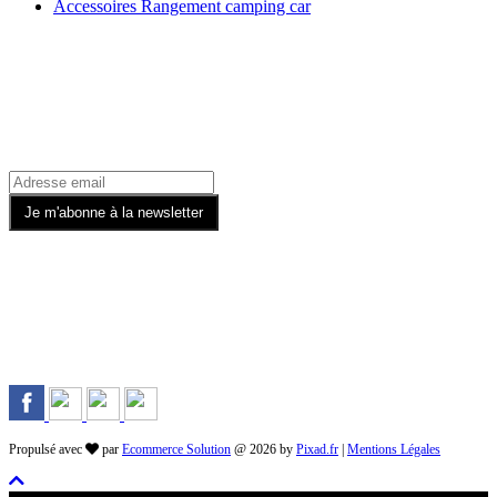
Accessoires Rangement camping car
Recevez toutes nos offres par email
Rejoignez-nous sur les Réseaux
Propulsé avec
par
Ecommerce Solution
@ 2026 by
Pixad.fr
|
Mentions Légales