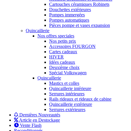
Cartouches céramiques Robinets
Douchettes extérieures
Pompes immergées
Pompes automatiques
Pièces pompe et vases expansion
Quincaillerie
Nos offres speciales
Nos petits prix
Accessoires FOURGON
Cartes cadeaux
HIVER
Idées cadeaux
Deuxième choix
Spécial Volkswagen
Quincaillerie
Mastics et colles
Quincaillerie intérieure
Serrures intérieures
Rails rideaux et rideaux de cabine
Quincaillerie extérieure
Serrures extérieures
Dernières Nouveautés
Article en Destockage
Vente Flash
Reconditionnés