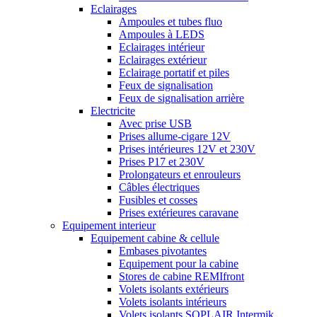
Eclairages
Ampoules et tubes fluo
Ampoules à LEDS
Eclairages intérieur
Eclairages extérieur
Eclairage portatif et piles
Feux de signalisation
Feux de signalisation arrière
Electricite
Avec prise USB
Prises allume-cigare 12V
Prises intérieures 12V et 230V
Prises P17 et 230V
Prolongateurs et enrouleurs
Câbles électriques
Fusibles et cosses
Prises extérieures caravane
Equipement interieur
Equipement cabine & cellule
Embases pivotantes
Equipement pour la cabine
Stores de cabine REMIfront
Volets isolants extérieurs
Volets isolants intérieurs
Volets isolants SOPLAIR Intermik