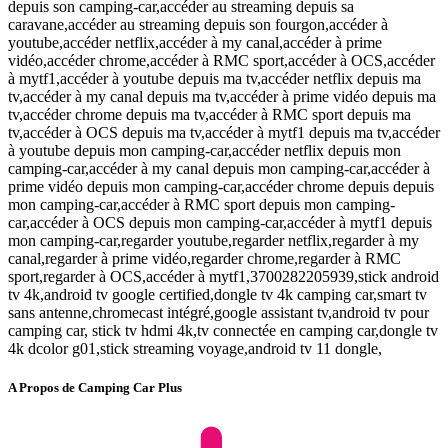
depuis son camping-car,accéder au streaming depuis sa
caravane,accéder au streaming depuis son fourgon,accéder à
youtube,accéder netflix,accéder à my canal,accéder à prime
vidéo,accéder chrome,accéder à RMC sport,accéder à OCS,accéder
à mytf1,accéder à youtube depuis ma tv,accéder netflix depuis ma
tv,accéder à my canal depuis ma tv,accéder à prime vidéo depuis ma
tv,accéder chrome depuis ma tv,accéder à RMC sport depuis ma
tv,accéder à OCS depuis ma tv,accéder à mytf1 depuis ma tv,accéder
à youtube depuis mon camping-car,accéder netflix depuis mon
camping-car,accéder à my canal depuis mon camping-car,accéder à
prime vidéo depuis mon camping-car,accéder chrome depuis depuis
mon camping-car,accéder à RMC sport depuis mon camping-
car,accéder à OCS depuis mon camping-car,accéder à mytf1 depuis
mon camping-car,regarder youtube,regarder netflix,regarder à my
canal,regarder à prime vidéo,regarder chrome,regarder à RMC
sport,regarder à OCS,accéder à mytf1,3700282205939,stick android
tv 4k,android tv google certified,dongle tv 4k camping car,smart tv
sans antenne,chromecast intégré,google assistant tv,android tv pour
camping car, stick tv hdmi 4k,tv connectée en camping car,dongle tv
4k dcolor g01,stick streaming voyage,android tv 11 dongle,
A Propos de Camping Car Plus