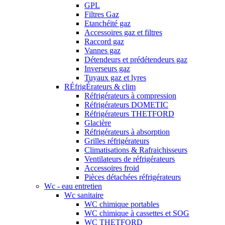
GPL
Filtres Gaz
Etanchéité gaz
Accessoires gaz et filtres
Raccord gaz
Vannes gaz
Détendeurs et prédétendeurs gaz
Inverseurs gaz
Tuyaux gaz et lyres
RÉfrigÉrateurs & clim
Réfrigérateurs à compression
Réfrigérateurs DOMETIC
Réfrigérateurs THETFORD
Glacière
Réfrigérateurs à absorption
Grilles réfrigérateurs
Climatisations & Rafraichisseurs
Ventilateurs de réfrigérateurs
Accessoires froid
Pièces détachées réfrigérateurs
Wc - eau entretien
Wc sanitaire
WC chimique portables
WC chimique à cassettes et SOG
WC THETFORD