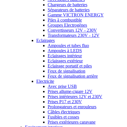
Chargeurs de batteries
Séparateurs de batteries
Gamme VICTRON ENERGY
Piles à combustible
Groupes Electrogènes
Convertisseurs 12V - 230V
Transformateurs 230V - 12V
Eclairages
Ampoules et tubes fluo
Ampoules à LEDS
Eclairages intérieur
Eclairages extérieur
Eclairage portatif et piles
Feux de signalisation
Feux de signalisation arrière
Electricite
Avec prise USB
Prises allume-cigare 12V
Prises intérieures 12V et 230V
Prises P17 et 230V
Prolongateurs et enrouleurs
Câbles électriques
Fusibles et cosses
Prises extérieures caravane