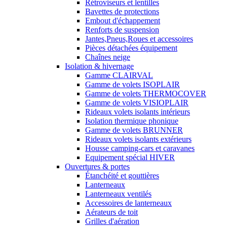
Rétroviseurs et lentilles
Bavettes de protections
Embout d'échappement
Renforts de suspension
Jantes,Pneus,Roues et accessoires
Pièces détachées équipement
Chaînes neige
Isolation & hivernage
Gamme CLAIRVAL
Gamme de volets ISOPLAIR
Gamme de volets THERMOCOVER
Gamme de volets VISIOPLAIR
Rideaux volets isolants intérieurs
Isolation thermique phonique
Gamme de volets BRUNNER
Rideaux volets isolants extérieurs
Housse camping-cars et caravanes
Equipement spécial HIVER
Ouvertures & portes
Étanchéité et gouttières
Lanterneaux
Lanterneaux ventilés
Accessoires de lanterneaux
Aérateurs de toit
Grilles d'aération