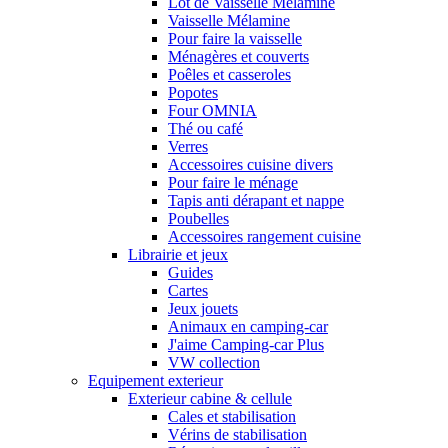
Lot de Vaisselle Mélamine
Vaisselle Mélamine
Pour faire la vaisselle
Ménagères et couverts
Poêles et casseroles
Popotes
Four OMNIA
Thé ou café
Verres
Accessoires cuisine divers
Pour faire le ménage
Tapis anti dérapant et nappe
Poubelles
Accessoires rangement cuisine
Librairie et jeux
Guides
Cartes
Jeux jouets
Animaux en camping-car
J'aime Camping-car Plus
VW collection
Equipement exterieur
Exterieur cabine & cellule
Cales et stabilisation
Vérins de stabilisation