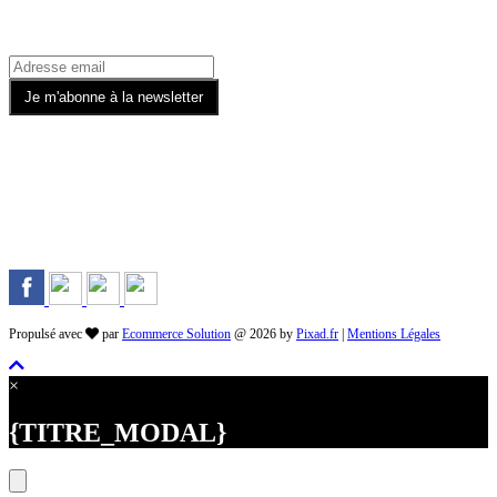
Rejoignez-nous sur les Réseaux
Propulsé avec
par
Ecommerce Solution
@ 2026 by
Pixad.fr
|
Mentions Légales
×
{TITRE_MODAL}