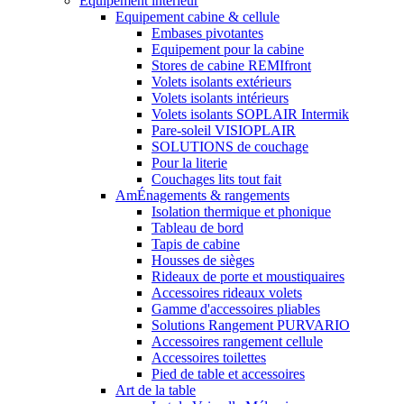
Equipement interieur
Equipement cabine & cellule
Embases pivotantes
Equipement pour la cabine
Stores de cabine REMIfront
Volets isolants extérieurs
Volets isolants intérieurs
Volets isolants SOPLAIR Intermik
Pare-soleil VISIOPLAIR
SOLUTIONS de couchage
Pour la literie
Couchages lits tout fait
AmÉnagements & rangements
Isolation thermique et phonique
Tableau de bord
Tapis de cabine
Housses de sièges
Rideaux de porte et moustiquaires
Accessoires rideaux volets
Gamme d'accessoires pliables
Solutions Rangement PURVARIO
Accessoires rangement cellule
Accessoires toilettes
Pied de table et accessoires
Art de la table