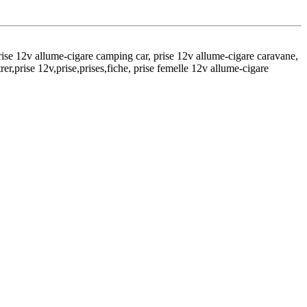
prise 12v allume-cigare camping car, prise 12v allume-cigare caravane,
rer,prise 12v,prise,prises,fiche, prise femelle 12v allume-cigare