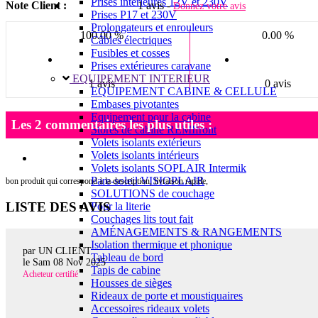
Prises intérieures 12V et 230V
Note Client :
1 avis -
Donnez votre avis
Prises P17 et 230V
Prolongateurs et enrouleurs
100.00 %
0.00 %
Câbles électriques
Fusibles et cosses
Prises extérieures caravane
EQUIPEMENT INTERIEUR
1 avis
0 avis
EQUIPEMENT CABINE & CELLULE
Embases pivotantes
Equipement pour la cabine
Les 2 commentaires les plus utiles :
Stores de cabine REMIfront
Volets isolants extérieurs
Volets isolants intérieurs
Volets isolants SOPLAIR Intermik
Pare-soleil VISIOPLAIR
bon produit qui correspond à la description, livraison rapide,
SOLUTIONS de couchage
LISTE DES AVIS
Pour la literie
Couchages lits tout fait
AMÉNAGEMENTS & RANGEMENTS
Isolation thermique et phonique
par UN CLIENT
Tableau de bord
le
Sam 08 Nov 2025
Tapis de cabine
Acheteur certifié
Housses de sièges
Rideaux de porte et moustiquaires
Accessoires rideaux volets