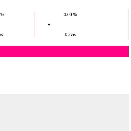
 %
0.00 %
is
0 avis