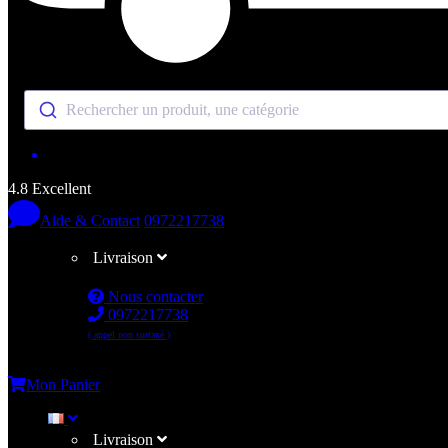
Rechercher un produit, une catégorie
4.8 Excellent
Aide & Contact
0972217738
Livraison
Nous contacter
0972217738
( appel non surtaxé )
Me connecter
Mon Panier
Livraison