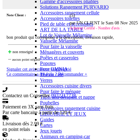
Gamme d'accessoires pliables
Solutions Rangement PURVARIO
Accessoires rangement cellule
Note Client :
(
5
)
Accessoires toilettes
par UN CLIENT le
Sam 08 Nov 2025
Pied de table et accessoires
Acheteur Certifié - Nombre d'avis :
ART DE LA TABLE
Lot de Vaisselle Mélamine
bon produit qui correspond à la description, livraison rapide,
Vaisselle Mélamine
Pour faire la vaisselle
Ménagères et couverts
non renseigné
Poêles et casseroles
aucun point négatif
Popotes
Four OMNIA
Signaler cet avis comme inapproprié
Thé ou café
Ce commentaire a été utile ? Recommander +
Verres
Accessoires cuisine divers
Pour faire le ménage
Contactez un Conseiller
0972217738
Tapis anti dérapant et nappe
Poubelles
Paiement en 3X sans frais
Accessoires rangement cuisine
Par carte bancaire à partir de 120 €
LIBRAIRIE ET JEUX
Guides
Livraison dès 2.99 €
Cartes
en point relais
Jeux jouets
Animaux en camping-car