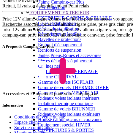
Modes de livraison
J'aime Camping-car Plus
Retrait, Livraison à domicile ou en Point relais
VW collection
EQUIPEMENT EXTERIEUR
EXTERIEUR CABINE & CELLULE
Prise 12V allume-cigare 20mm grise idéale pour connecter vos appare
Cales et stabilisation
Recherche associée :
prise 12v allume-cigare grise, prise gris clair, 
Vérins de stabilisation
prise 12v allume-cigare fourgon, prise 12v allume-cigare van, prise gris
Rétroviseurs et lentilles
camping-car, prise femelle 12v allume-cigare caravane, prise femelle 
Bavettes de protections
Embout d'échappement
A Propos de Camping Car Plus
Renforts de suspension
Jantes,Pneus,Roues et accessoires
Pièces détachées équipement
Chaînes neige
ISOLATION & HIVERNAGE
Gamme CLAIRVAL
Gamme de volets ISOPLAIR
Gamme de volets THERMOCOVER
Gamme de volets VISIOPLAIR
Accessoires et Equipement pour votre camping-car
Rideaux volets isolants intérieurs
Isolation thermique phonique
Information
Gamme de volets BRUNNER
Rideaux volets isolants extérieurs
Conditions de vente du site
Housse camping-cars et caravanes
Espace client
Equipement spécial HIVER
Suivi de commandes
OUVERTURES & PORTES
Mentions légales