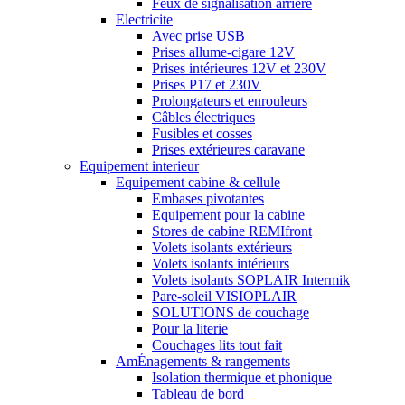
Feux de signalisation arrière
Electricite
Avec prise USB
Prises allume-cigare 12V
Prises intérieures 12V et 230V
Prises P17 et 230V
Prolongateurs et enrouleurs
Câbles électriques
Fusibles et cosses
Prises extérieures caravane
Equipement interieur
Equipement cabine & cellule
Embases pivotantes
Equipement pour la cabine
Stores de cabine REMIfront
Volets isolants extérieurs
Volets isolants intérieurs
Volets isolants SOPLAIR Intermik
Pare-soleil VISIOPLAIR
SOLUTIONS de couchage
Pour la literie
Couchages lits tout fait
AmÉnagements & rangements
Isolation thermique et phonique
Tableau de bord