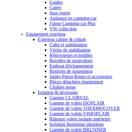
Guides
Cartes
Jeux jouets
Animaux en camping-car
J'aime Camping-car Plus
VW collection
Equipement exterieur
Exterieur cabine & cellule
Cales et stabilisation
Vérins de stabilisation
Rétroviseurs et lentilles
Bavettes de protections
Embout d'échappement
Renforts de suspension
Jantes,Pneus,Roues et accessoires
Pièces détachées équipement
Chaînes neige
Isolation & hivernage
Gamme CLAIRVAL
Gamme de volets ISOPLAIR
Gamme de volets THERMOCOVER
Gamme de volets VISIOPLAIR
Rideaux volets isolants intérieurs
Isolation thermique phonique
Gamme de volets BRUNNER