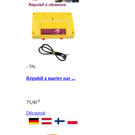
- 5%
Répulsif à martre par ...
€
75,90
Découvrir