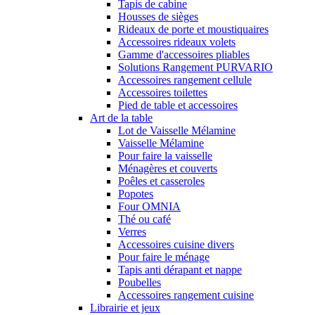
Tapis de cabine
Housses de sièges
Rideaux de porte et moustiquaires
Accessoires rideaux volets
Gamme d'accessoires pliables
Solutions Rangement PURVARIO
Accessoires rangement cellule
Accessoires toilettes
Pied de table et accessoires
Art de la table
Lot de Vaisselle Mélamine
Vaisselle Mélamine
Pour faire la vaisselle
Ménagères et couverts
Poêles et casseroles
Popotes
Four OMNIA
Thé ou café
Verres
Accessoires cuisine divers
Pour faire le ménage
Tapis anti dérapant et nappe
Poubelles
Accessoires rangement cuisine
Librairie et jeux