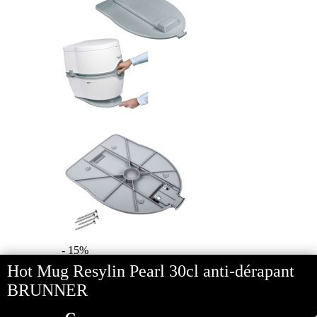
- 15%
Hot Mug Resylin Pearl 30cl anti-dérapant
Kit fixation au sol Porta ...
BRUNNER