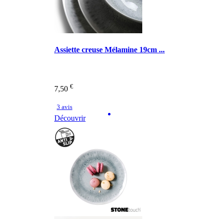
Assiette creuse Mélamine 19cm ...
€
7,50
3 avis
Découvrir