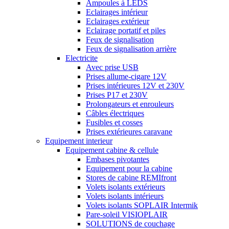
Ampoules à LEDS
Eclairages intérieur
Eclairages extérieur
Eclairage portatif et piles
Feux de signalisation
Feux de signalisation arrière
Electricite
Avec prise USB
Prises allume-cigare 12V
Prises intérieures 12V et 230V
Prises P17 et 230V
Prolongateurs et enrouleurs
Câbles électriques
Fusibles et cosses
Prises extérieures caravane
Equipement interieur
Equipement cabine & cellule
Embases pivotantes
Equipement pour la cabine
Stores de cabine REMIfront
Volets isolants extérieurs
Volets isolants intérieurs
Volets isolants SOPLAIR Intermik
Pare-soleil VISIOPLAIR
SOLUTIONS de couchage