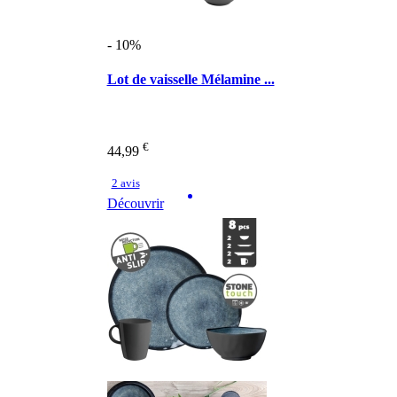
- 10%
Lot de vaisselle Mélamine ...
€
44,99
2 avis
Découvrir