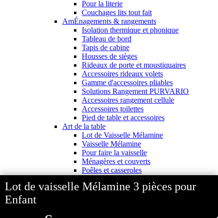
Pour la literie
Couchages lits tout fait
AmÉnagements & rangements
Isolation thermique et phonique
Tableau de bord
Tapis de cabine
Housses de sièges
Rideaux de porte et moustiquaires
Accessoires rideaux volets
Gamme d'accessoires pliables
Solutions Rangement PURVARIO
Accessoires rangement cellule
Accessoires toilettes
Pied de table et accessoires
Art de la table
Lot de Vaisselle Mélamine
Vaisselle Mélamine
Pour faire la vaisselle
Ménagères et couverts
Poêles et casseroles
Popotes
Lot de vaisselle Mélamine 3 pièces pour
Four OMNIA
Thé ou café
Enfant
Verres
Accessoires cuisine divers