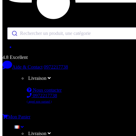
Rechercher un produit, une catégorie
4.8 Excellent
Aide & Contact
0972217738
Livraison
Nous contacter
0972217738
( appel non surtaxé )
Me connecter
Mon Panier
Livraison