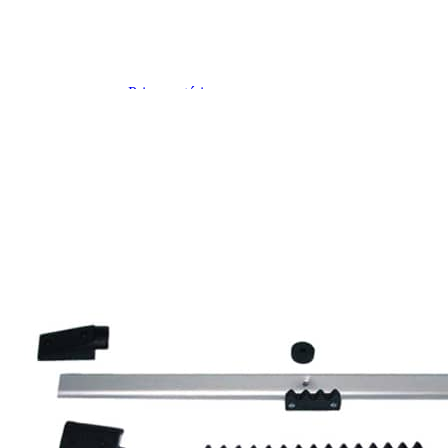
Prises intérieures 12V et 230V
Prises P17 et 230V
Prolongateurs et enrouleurs
Câbles électriques
Fusibles et cosses
Prises extérieures caravane
EQUIPEMENT INTERIEUR
EQUIPEMENT CABINE & CELLULE
Embases pivotantes
Equipement pour la cabine
Stores de cabine REMIfront
Volets isolants extérieurs
Volets isolants intérieurs
Volets isolants SOPLAIR Intermik
Pare-soleil VISIOPLAIR
SOLUTIONS de couchage
Pour la literie
Couchages lits tout fait
AMÉNAGEMENTS & RANGEMENTS
Isolation thermique et phonique
Tableau de bord
Tapis de cabine
Housses de sièges
Rideaux de porte et moustiquaires
Accessoires rideaux volets