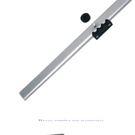
J'aime Camping-car Plus
VW collection
EQUIPEMENT EXTERIEUR
EXTERIEUR CABINE & CELLULE
Cales et stabilisation
Vérins de stabilisation
Rétroviseurs et lentilles
Bavettes de protections
Embout d'échappement
Renforts de suspension
Jantes,Pneus,Roues et accessoires
Pièces détachées équipement
Chaînes neige
ISOLATION & HIVERNAGE
Gamme CLAIRVAL
Gamme de volets ISOPLAIR
Gamme de volets THERMOCOVER
Gamme de volets VISIOPLAIR
Rideaux volets isolants intérieurs
Isolation thermique phonique
Gamme de volets BRUNNER
Rideaux volets isolants extérieurs
Housse camping-cars et caravanes
Equipement spécial HIVER
OUVERTURES & PORTES