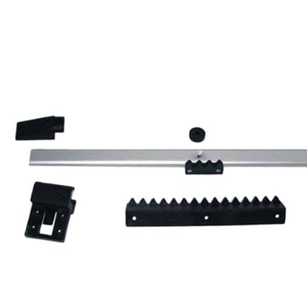
Panneaux solaires
Accessoires panneaux solaires
Batteries
Batteries Lithium
Batteries LIONTRON
Stations électriques portables
Accessoires batteries
Chargeurs de batteries
Nouveautés
Séparateurs de batteries
Déstockage
Gamme VICTRON ENERGY
Ventes Flash
Piles à combustible
Reconditionnés
Groupes Electrogènes
Nos Véhicules en concession
Convertisseurs 12V - 230V
Le Magasin
Transformateurs 230V - 12V
Concession & Véhicules
ECLAIRAGES
Nos véhicules Neufs
Ampoules et tubes fluo
Nos véhicules Occasions
Ampoules à LEDS
Le magasin
Eclairages intérieur
Eclairages extérieur
Eclairage portatif et piles
Feux de signalisation
Feux de signalisation arrière
ELECTRICITE
Avec prise USB
Prises allume-cigare 12V