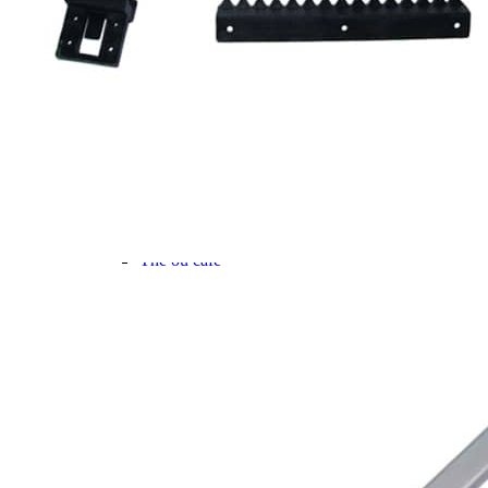
Gamme d'accessoires pliables
Solutions Rangement PURVARIO
Accessoires rangement cellule
Accessoires toilettes
Pied de table et accessoires
ART DE LA TABLE
Lot de Vaisselle Mélamine
Vaisselle Mélamine
Pour faire la vaisselle
Ménagères et couverts
Poêles et casseroles
Popotes
Four OMNIA
Thé ou café
Verres
Accessoires cuisine divers
Pour faire le ménage
Tapis anti dérapant et nappe
Poubelles
Accessoires rangement cuisine
LIBRAIRIE ET JEUX
Guides
Cartes
Jeux jouets
Animaux en camping-car