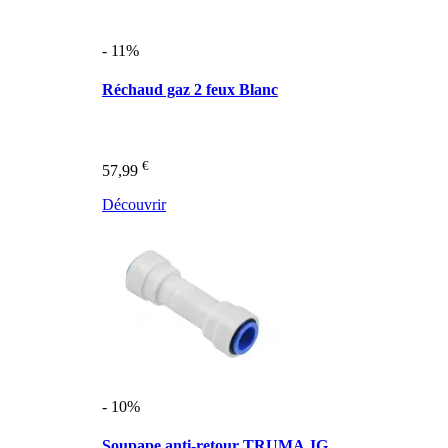
- 11%
Réchaud gaz 2 feux Blanc
€
57,99
Découvrir
- 10%
Soupape anti-retour TRUMA JG ...