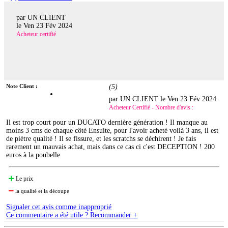
par UN CLIENT
le
Ven 23 Fév 2024
Acheteur certifié
Note Client :
(
5
)
par UN CLIENT le
Ven 23 Fév 2024
Acheteur Certifié - Nombre d'avis :
Il est trop court pour un DUCATO dernière génération ! Il manque au
moins 3 cms de chaque côté Ensuite, pour l'avoir acheté voilà 3 ans, il est
de piètre qualité ! Il se fissure, et les scratchs se déchirent ! Je fais
rarement un mauvais achat, mais dans ce cas ci c'est DECEPTION ! 200
euros à la poubelle
Le prix
la qualité et la découpe
Signaler cet avis comme inapproprié
Ce commentaire a été utile ? Recommander +